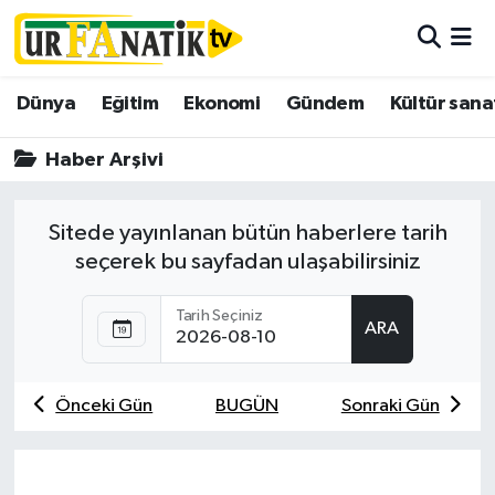
Hava Durumu
Dünya
Eğitim
Ekonomi
Gündem
Kültür sana
Trafik Durumu
Haber Arşivi
Süper Lig Puan Durumu ve Fikstür
Sitede yayınlanan bütün haberlere tarih
Tüm Manşetler
seçerek bu sayfadan ulaşabilirsiniz
Son Dakika Haberleri
Tarih Seçiniz
ARA
Haber Arşivi
Önceki Gün
BUGÜN
Sonraki Gün