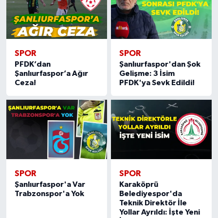
SPOR
SPOR
PFDK’dan
Şanlıurfaspor'dan Şok
Şanlıurfaspor’a Ağır
Gelişme: 3 İsim
Ceza!
PFDK'ya Sevk Edildi!
SPOR
SPOR
Şanlıurfaspor'a Var
Karaköprü
Trabzonspor'a Yok
Belediyespor'da
Teknik Direktör İle
Yollar Ayrıldı: İşte Yeni