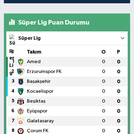
Süper Lig Puan Durumu
Süper Lig
#
Takım
O
P
1
Amed
0
0
2
Erzurumspor FK
0
0
3
Başakşehir
0
0
4
Kocaelispor
0
0
5
Beşiktaş
0
0
6
Eyüpspor
0
0
7
Galatasaray
0
0
8
Çorum FK
0
0