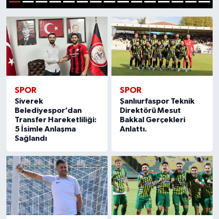
1
2
3
4
5
6
7
8
9
10
11
12
13
14
15
SPOR
SPOR
Siverek
Şanlıurfaspor Teknik
Belediyespor’dan
Direktörü Mesut
Transfer Hareketliliği:
Bakkal Gerçekleri
5 İsimle Anlaşma
Anlattı.
Sağlandı