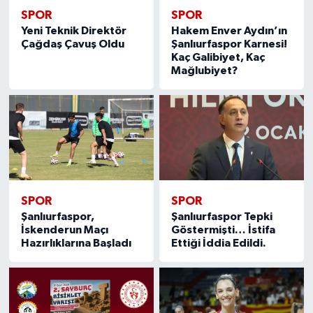
SPOR
SPOR
Yeni Teknik Direktör
Hakem Enver Aydın’ın
Çağdaş Çavuş Oldu
Şanlıurfaspor Karnesi!
Kaç Galibiyet, Kaç
Mağlubiyet?
SPOR
SPOR
Şanlıurfaspor,
Şanlıurfaspor Tepki
İskenderun Maçı
Göstermişti… İstifa
Hazırlıklarına Başladı
Ettiği İddia Edildi.