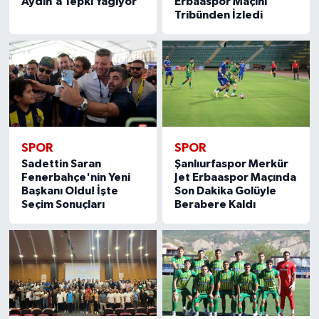
Aydın’a Tepki Yağıyor
Erbaaspor Maçını
Tribünden İzledi
SPOR
SPOR
Sadettin Saran
Şanlıurfaspor Merkür
Fenerbahçe'nin Yeni
Jet Erbaaspor Maçında
Başkanı Oldu! İşte
Son Dakika Golüyle
Seçim Sonuçları
Berabere Kaldı