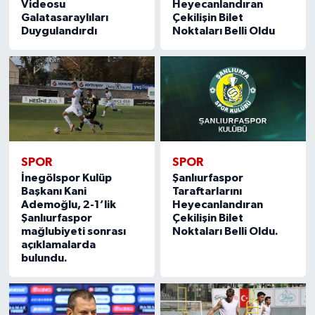
Videosu
Heyecanlandıran
Galatasaraylıları
Çekilişin Bilet
Duygulandırdı
Noktaları Belli Oldu
SPOR
SPOR
İnegölspor Kulüp
Şanlıurfaspor
Başkanı Kani
Taraftarlarını
Ademoğlu, 2-1’lik
Heyecanlandıran
Şanlıurfaspor
Çekilişin Bilet
mağlubiyeti sonrası
Noktaları Belli Oldu.
açıklamalarda
bulundu.