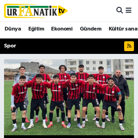
Hava Durumu
Dünya
Eğitim
Ekonomi
Gündem
Kültür sana
Trafik Durumu
Spor
Süper Lig Puan Durumu ve Fikstür
Tüm Manşetler
Son Dakika Haberleri
Haber Arşivi