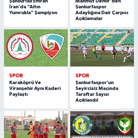
Şanlıurfalı Emrah
Mahmut Demir'den
İran’da “Altın
Şanlıurfaspor
Yumrukla” Şampiyon
Adaylığına Dair Çarpıcı
Açıklamalar
SPOR
SPOR
Karaköprü Ve
Şanlıurfaspor’un
Viranşehir Aynı Kaderi
Seyircisiz Maçında
Paylaştı
Taraftar Sayısı
Açıklandı!