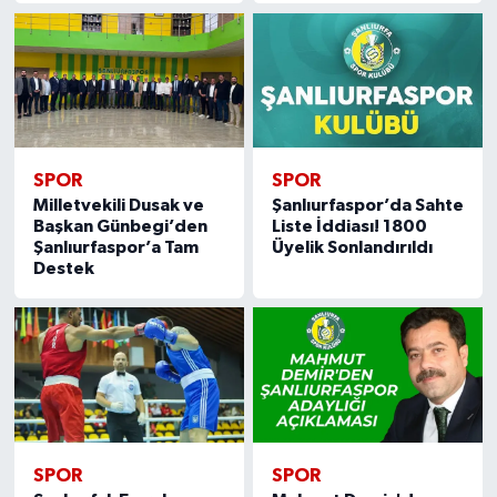
SPOR
SPOR
Milletvekili Dusak ve
Şanlıurfaspor’da Sahte
Başkan Günbegi’den
Liste İddiası! 1800
Şanlıurfaspor’a Tam
Üyelik Sonlandırıldı
Destek
SPOR
SPOR