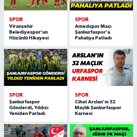
SPOR
SPOR
Viranşehir
Amedspor Maçı
Belediyespor’un
Şanlıurfaspor’a
Hüzünlü Hikayesi
Pahalıya Patladı
SPOR
SPOR
Şanlıurfaspor
Cihat Arslan’ın 32
Gönderdi, Yıldızı
Maçlık Şanlıurfaspor
Yeniden Parladı
Karnesi