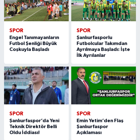
SPOR
SPOR
Engel Tanımayanların
Şanlıurfasporlu
Futbol Şenliği Büyük
Futbolcular Takımdan
Coşkuyla Başladı
Ayrılmaya Başladı: İşte
İlk Ayrılanlar
SPOR
SPOR
Şanlıurfaspor’da Yeni
Emin Yetim’den Flaş
Teknik Direktör Belli
Şanlıurfaspor
Oldu İddiası!
Açıklaması