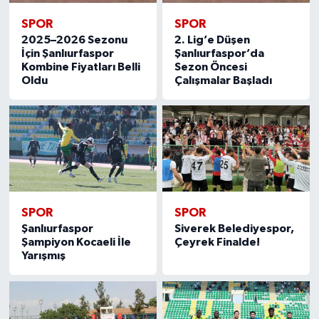
SPOR
SPOR
2025–2026 Sezonu
2. Lig’e Düşen
İçin Şanlıurfaspor
Şanlıurfaspor’da
Kombine Fiyatları Belli
Sezon Öncesi
Oldu
Çalışmalar Başladı
SPOR
SPOR
Şanlıurfaspor
Siverek Belediyespor,
Şampiyon Kocaeli İle
Çeyrek Finalde!
Yarışmış