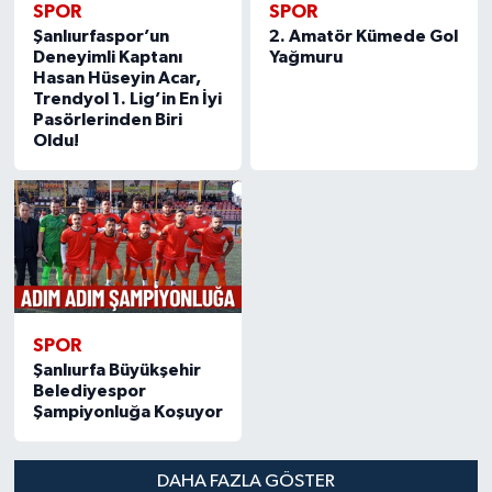
SPOR
SPOR
Şanlıurfaspor’un
2. Amatör Kümede Gol
Deneyimli Kaptanı
Yağmuru
Hasan Hüseyin Acar,
Trendyol 1. Lig’in En İyi
Pasörlerinden Biri
Oldu!
SPOR
Şanlıurfa Büyükşehir
Belediyespor
Şampiyonluğa Koşuyor
DAHA FAZLA GÖSTER