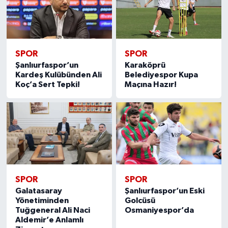
SPOR
SPOR
Şanlıurfaspor’un
Karaköprü
Kardeş Kulübünden Ali
Belediyespor Kupa
Koç’a Sert Tepki!
Maçına Hazır!
SPOR
SPOR
Galatasaray
Şanlıurfaspor’un Eski
Yönetiminden
Golcüsü
Tuğgeneral Ali Naci
Osmaniyespor’da
Aldemir’e Anlamlı