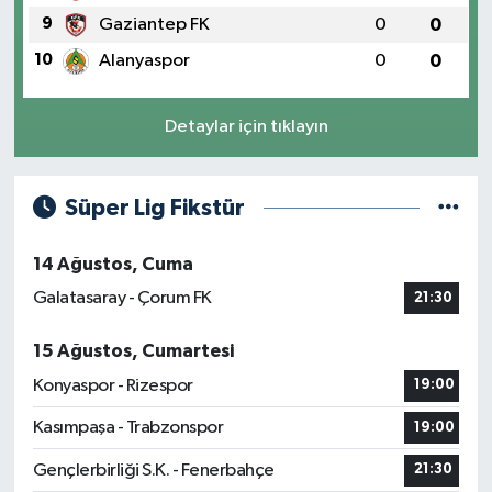
9
Gaziantep FK
0
0
10
Alanyaspor
0
0
Detaylar için tıklayın
Süper Lig Fikstür
14 Ağustos, Cuma
Galatasaray - Çorum FK
21:30
15 Ağustos, Cumartesi
Konyaspor - Rizespor
19:00
Kasımpaşa - Trabzonspor
19:00
Gençlerbirliği S.K. - Fenerbahçe
21:30