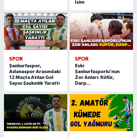
İsim
SPOR
SPOR
Şanlıurfaspor,
Eski
Adanaspor Arasındaki
Şanlıurfasporlu’nun
12 Maçta Atılan Gol
Zor Anları: Küfür,
Sayısı Şaşkınlık Yarattı
Darp...