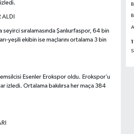
izledi.
B
B
 ALDI
A
seyirci sıralamasında Şanlıurfaspor, 64 bin
Sarı-yeşili ekibin ise maçlarını ortalama 3 bin
1
S
 temsilcisi Esenler Erokspor oldu. Erokspor’u
ar izledi. Ortalama bakılırsa her maça 384
ARI