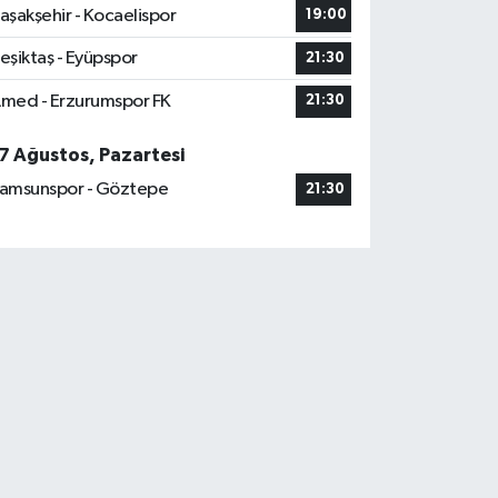
aşakşehir - Kocaelispor
19:00
eşiktaş - Eyüpspor
21:30
med - Erzurumspor FK
21:30
7 Ağustos, Pazartesi
amsunspor - Göztepe
21:30