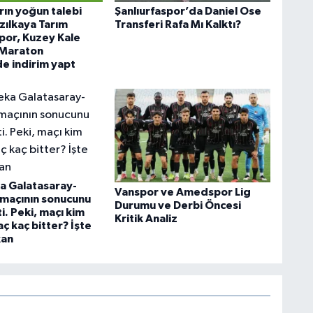
rın yoğun talebi
Şanlıurfaspor’da Daniel Ose
zılkaya Tarım
Transferi Rafa Mı Kalktı?
spor, Kuzey Kale
 Maraton
de indirim yapt
a Galatasaray-
Vanspor ve Amedspor Lig
 maçının sonucunu
Durumu ve Derbi Öncesi
i. Peki, maçı kim
Kritik Analiz
aç kaç bitter? İşte
kan