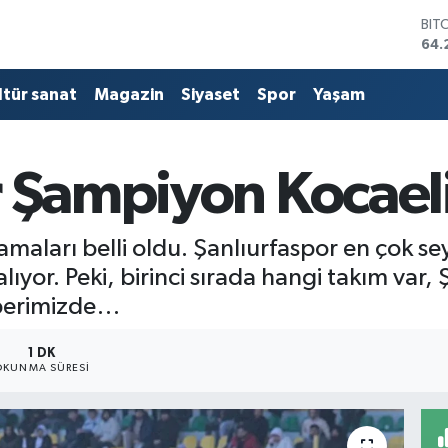
64.
DO
47,
EU
55,
ltür sanat
Magazin
Siyaset
Spor
Yaşam
STE
64,
GRA
651
 Şampiyon Kocaeli 
BİS
13.
lamaları belli oldu. Şanlıurfaspor en çok sey
alıyor. Peki, birinci sırada hangi takım var
aberimizde…
1 DK
OKUNMA SÜRESI