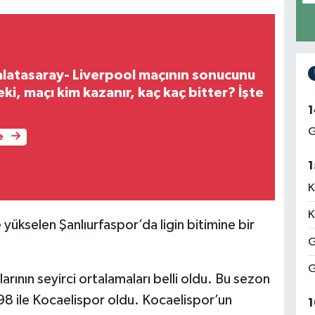
latasaray- Liverpool maçının sonucunu
eki, maçı kim kazanır, kaç kaç bitter? İşte
1
G
e
1
K
K
ükselen Şanlıurfaspor’da ligin bitimine bir
G
G
rının seyirci ortalamaları belli oldu. Bu sezon
898 ile Kocaelispor oldu. Kocaelispor’un
1