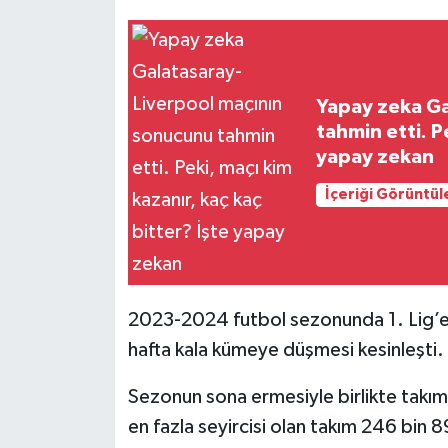
Yapay zeka Ga
tahmin etti. P
yapay zekan
İçeriği Görüntül
2023-2024 futbol sezonunda 1. Lig’e y
hafta kala kümeye düşmesi kesinleşti.
Sezonun sona ermesiyle birlikte takımla
en fazla seyircisi olan takım 246 bin 