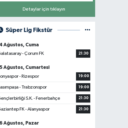
Detaylar için tıklayın
Süper Lig Fikstür
4 Ağustos, Cuma
alatasaray - Çorum FK
21:30
5 Ağustos, Cumartesi
onyaspor - Rizespor
19:00
asımpaşa - Trabzonspor
19:00
ençlerbirliği S.K. - Fenerbahçe
21:30
aziantep FK - Alanyaspor
21:30
6 Ağustos, Pazar