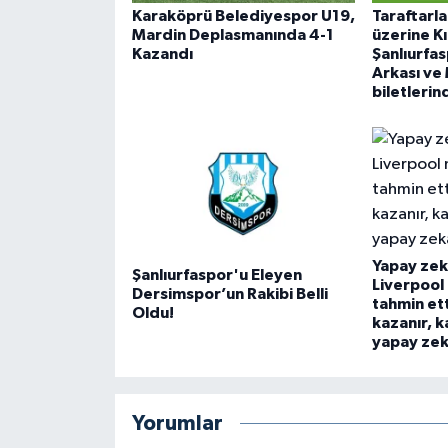
Karaköprü Belediyespor U19,
Taraftarla
Mardin Deplasmanında 4-1
üzerine Kı
Kazandı
Şanlıurfa
Arkası ve
biletlerin
Yapay zek
Şanlıurfaspor'u Eleyen
Liverpool
Dersimspor’un Rakibi Belli
tahmin ett
Oldu!
kazanır, k
yapay ze
Yorumlar