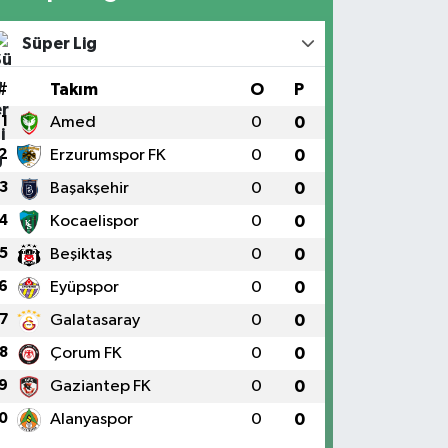
Süper Lig
#
Takım
O
P
1
Amed
0
0
2
Erzurumspor FK
0
0
3
Başakşehir
0
0
4
Kocaelispor
0
0
5
Beşiktaş
0
0
6
Eyüpspor
0
0
7
Galatasaray
0
0
8
Çorum FK
0
0
9
Gaziantep FK
0
0
0
Alanyaspor
0
0