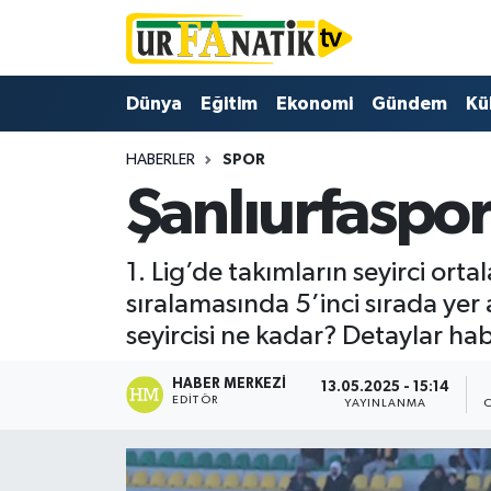
Hava Durumu
Dünya
Eğitim
Ekonomi
Gündem
Kü
Trafik Durumu
HABERLER
SPOR
Şanlıurfaspor
Süper Lig Puan Durumu ve Fikstür
Tüm Manşetler
1. Lig’de takımların seyirci orta
sıralamasında 5’inci sırada yer 
Son Dakika Haberleri
seyircisi ne kadar? Detaylar h
Haber Arşivi
HABER MERKEZI
13.05.2025 - 15:14
EDITÖR
YAYINLANMA