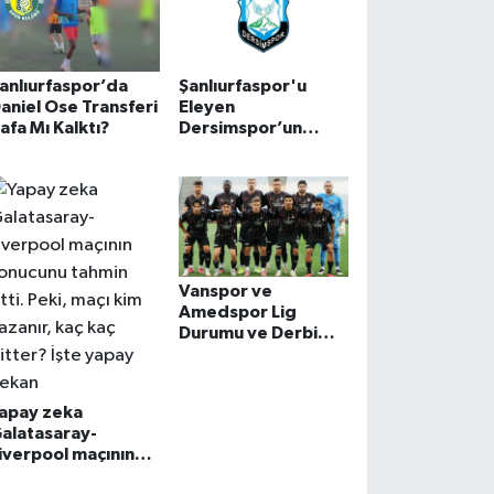
biletlerinde indirim
yapt
anlıurfaspor’da
Şanlıurfaspor'u
aniel Ose Transferi
Eleyen
afa Mı Kalktı?
Dersimspor’un
Rakibi Belli Oldu!
Vanspor ve
Amedspor Lig
Durumu ve Derbi
Öncesi Kritik Analiz
apay zeka
alatasaray-
iverpool maçının
onucunu tahmin