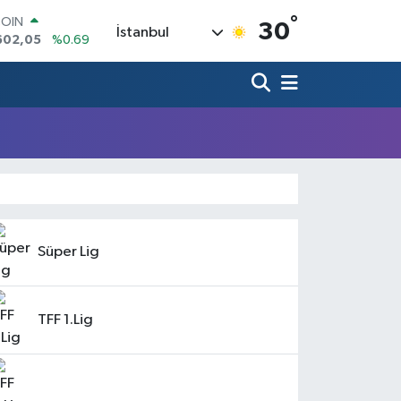
COIN
°
30
İstanbul
602,05
%0.69
LAR
5986
%0.06
RO
0700
%0.1
RLİN
2438
%0.21
M ALTIN
3.94
%0.32
T100
768
%48
Süper Lig
TFF 1.Lig