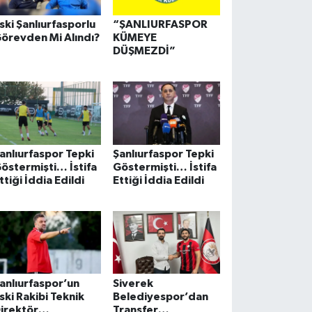
ski Şanlıurfasporlu
“ŞANLIURFASPOR
örevden Mi Alındı?
KÜMEYE
DÜŞMEZDİ”
anlıurfaspor Tepki
Şanlıurfaspor Tepki
östermişti… İstifa
Göstermişti… İstifa
ttiği İddia Edildi
Ettiği İddia Edildi
anlıurfaspor’un
Siverek
ski Rakibi Teknik
Belediyespor’dan
irektör
Transfer