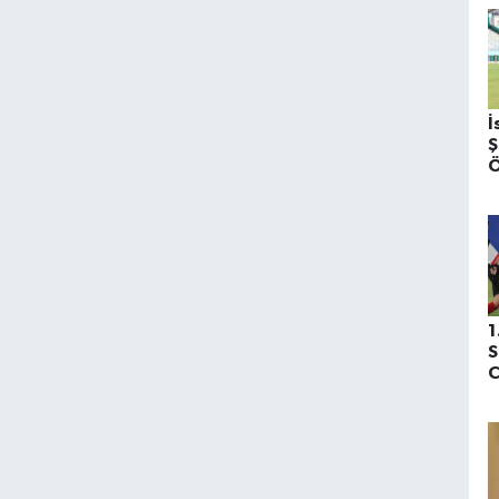
e
k
b
z
İ
Ş
Ö
(
H
1
S
C