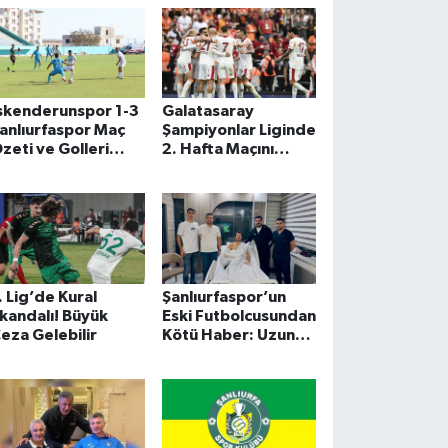
tti. Peki, maçı kim
azanır, kaç kaç
itter? İşte yapay
ekan
skenderunspor 1-3
Galatasaray
anlıurfaspor Maç
Şampiyonlar Liginde
zeti ve Golleri
2. Hafta Maçını
Nesine 2. Lig 6.
Rakibi Liverpool’la
afta)
Oynayacak
. Lig’de Kural
Şanlıurfaspor’un
kandalı! Büyük
Eski Futbolcusundan
eza Gelebilir
Kötü Haber: Uzun
Süre Sahalardan
Uzak Kalabilir