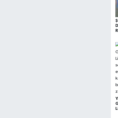
Ş
D
R
Y
G
L
s