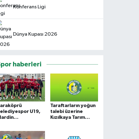
Konferans Ligi
Dünya Kupası 2026
Spor haberleri
araköprü
Taraftarların yoğun
elediyespor U19,
talebi üzerine
ardin
Kızılkaya Tarım
eplasmanında 4-1
Şanlıurfaspor,
azandı
Kuzey Kale Arkası
ve Maraton