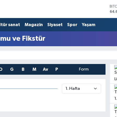
BIT
64.
DO
47,
ltür sanat
Magazin
Siyaset
Spor
Yaşam
EU
55,
STE
mu ve Fikstür
64,
GRA
651
BİS
13.
O
G
B
M
Av
P
Form