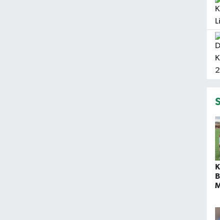
K
B
M
D
K