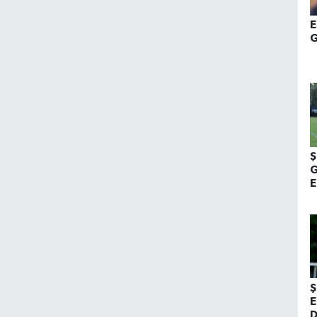
E
G
Ş
G
E
Ş
E
D