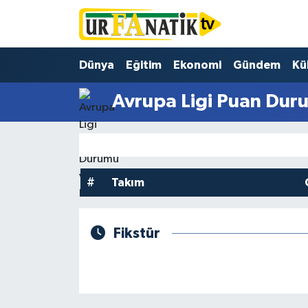
Hava Durumu
Dünya
Eğitim
Ekonomi
Gündem
Kü
Trafik Durumu
Avrupa Ligi Puan Duru
Süper Lig Puan Durumu ve Fikstür
Tüm Manşetler
#
Takım
Son Dakika Haberleri
Haber Arşivi
Fikstür