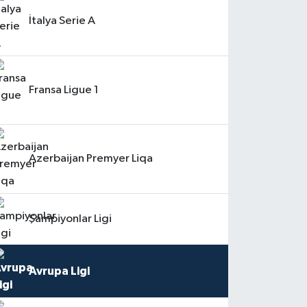
İtalya Serie A
Fransa Ligue 1
Azerbaijan Premyer Liqa
Şampiyonlar Ligi
Avrupa Ligi