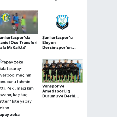
eplasmanında 4-1
Şanlıurfaspor,
azandı
Kuzey Kale Arkası
ve Maraton
biletlerinde indirim
yapt
anlıurfaspor’da
Şanlıurfaspor'u
aniel Ose Transferi
Eleyen
afa Mı Kalktı?
Dersimspor’un
Rakibi Belli Oldu!
Vanspor ve
Amedspor Lig
Durumu ve Derbi
Öncesi Kritik Analiz
apay zeka