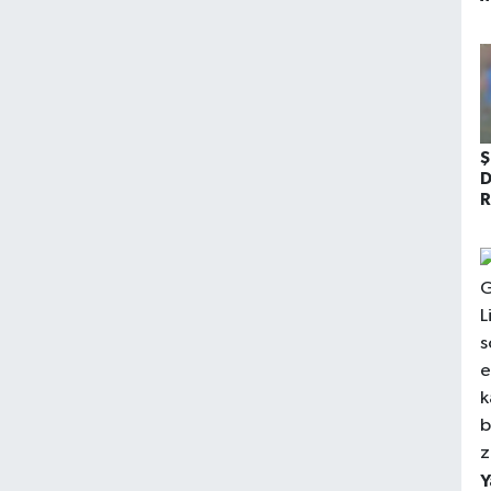
D
K
Ş
D
R
Y