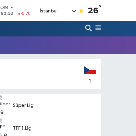
COIN
°
26
İstanbul
360,53
%-0.76
LAR
7143
%0.16
RO
0317
%-0.02
RLİN
2463
%0.07
M ALTIN
4.81
%1.44
T100
887
%64
1
Süper Lig
TFF 1.Lig