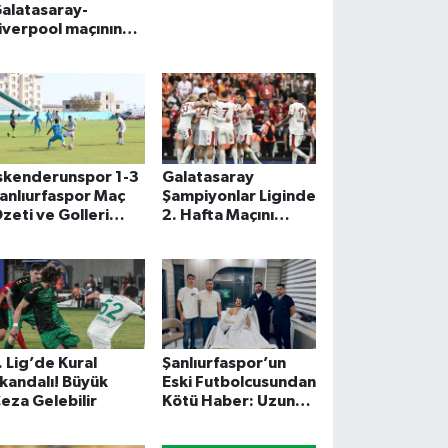
alatasaray-
iverpool maçının
onucunu tahmin
tti. Peki, maçı kim
azanır, kaç kaç
itter? İşte yapay
ekan
skenderunspor 1-3
Galatasaray
anlıurfaspor Maç
Şampiyonlar Liginde
zeti ve Golleri
2. Hafta Maçını
Nesine 2. Lig 6.
Rakibi Liverpool’la
afta)
Oynayacak
. Lig’de Kural
Şanlıurfaspor’un
kandalı! Büyük
Eski Futbolcusundan
eza Gelebilir
Kötü Haber: Uzun
Süre Sahalardan
Uzak Kalabilir