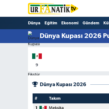
Hava Durumu
Dünya
Eğitim
Ekonomi
Gündem
Kü
Trafik Durumu
Dünya Kupası 2026 Pu
Süper Lig Puan Durumu ve Fikstür
Tüm Manşetler
9
Son Dakika Haberleri
Haber Arşivi
Dünya Kupası 2026
#
Takım
1
Meksika