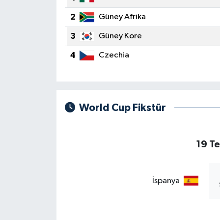
2
Güney Afrika
3
Güney Kore
4
Czechia
World Cup Fikstür
19 T
İspanya