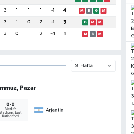
3
1
1
1
-1
4
M
B
G
M
3
1
0
2
-1
3
G
M
M
3
0
1
2
-4
1
M
B
M
emmuz, Pazar
0-0
MetLife
Arjantin
Stadium, East
Rutherford