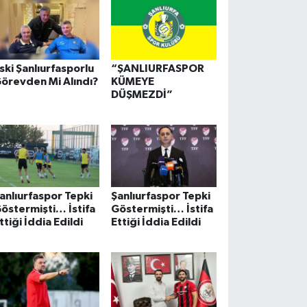
ski Şanlıurfasporlu
“ŞANLIURFASPOR
örevden Mi Alındı?
KÜMEYE
DÜŞMEZDİ”
anlıurfaspor Tepki
Şanlıurfaspor Tepki
östermişti… İstifa
Göstermişti… İstifa
ttiği İddia Edildi
Ettiği İddia Edildi