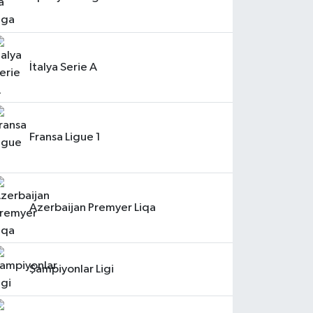
İtalya Serie A
Fransa Ligue 1
Azerbaijan Premyer Liqa
Şampiyonlar Ligi