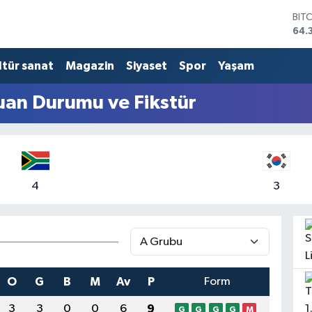
BIT
64.
DO
47,
ltür sanat
Magazin
Siyaset
Spor
Yaşam
EU
55,
STE
an Durumu ve Fikstür
64,
GRA
657
BİS
13.
4
3
O
G
B
M
Av
P
Form
3
3
0
0
6
9
G
G
G
G
M