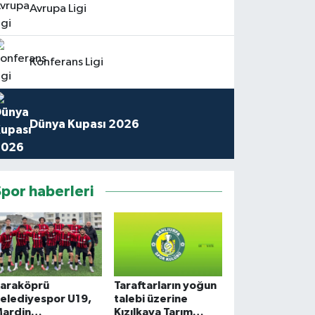
Avrupa Ligi
Konferans Ligi
Dünya Kupası 2026
Spor haberleri
araköprü
Taraftarların yoğun
elediyespor U19,
talebi üzerine
ardin
Kızılkaya Tarım