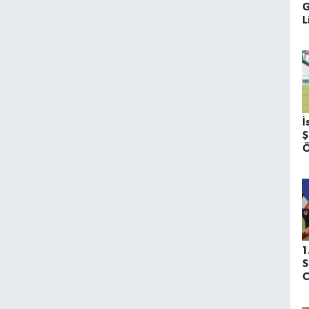
G
L
s
e
k
b
z
İ
Ş
Ö
(
H
1
S
C