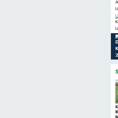
K
B
M