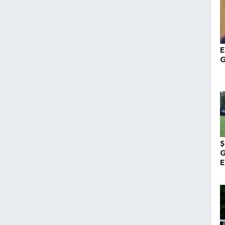
E
G
Ş
G
E