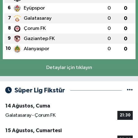
6
Eyüpspor
0
0
7
Galatasaray
0
0
8
Çorum FK
0
0
9
Gaziantep FK
0
0
10
Alanyaspor
0
0
Detaylar için tıklayın
Süper Lig Fikstür
14 Ağustos, Cuma
Galatasaray - Çorum FK
21:30
15 Ağustos, Cumartesi