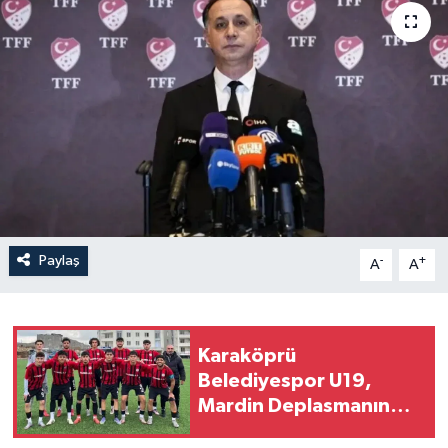
Paylaş
-
+
A
A
Karaköprü
Belediyespor U19,
Mardin Deplasmanında
4-1 Kazandı