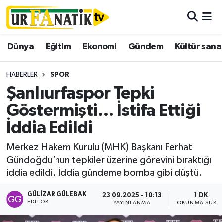
Hava Durumu
Dünya
Eğitim
Ekonomi
Gündem
Kültür sana
Trafik Durumu
HABERLER
SPOR
Süper Lig Puan Durumu ve Fikstür
Şanlıurfaspor Tepki
Göstermişti… İstifa Ettiği
Tüm Manşetler
İddia Edildi
Son Dakika Haberleri
Merkez Hakem Kurulu (MHK) Başkanı Ferhat
Gündoğdu’nun tepkiler üzerine görevini bıraktığı
Haber Arşivi
iddia edildi. İddia gündeme bomba gibi düştü.
GÜLIZAR GÜLEBAK
23.09.2025 - 10:13
1 DK
EDITÖR
YAYINLANMA
OKUNMA SÜRES