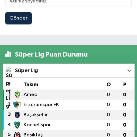
Gönder
Süper Lig Puan Durumu
Süper Lig
#
Takım
O
P
1
Amed
0
0
2
Erzurumspor FK
0
0
3
Başakşehir
0
0
4
Kocaelispor
0
0
5
Beşiktaş
0
0