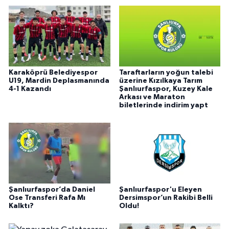
Karaköprü Belediyespor
Taraftarların yoğun talebi
U19, Mardin Deplasmanında
üzerine Kızılkaya Tarım
4-1 Kazandı
Şanlıurfaspor, Kuzey Kale
Arkası ve Maraton
biletlerinde indirim yapt
Şanlıurfaspor’da Daniel
Şanlıurfaspor'u Eleyen
Ose Transferi Rafa Mı
Dersimspor’un Rakibi Belli
Kalktı?
Oldu!