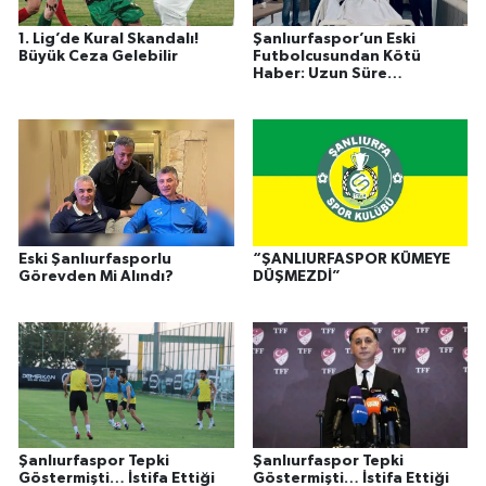
1. Lig’de Kural Skandalı!
Şanlıurfaspor’un Eski
Büyük Ceza Gelebilir
Futbolcusundan Kötü
Haber: Uzun Süre
Sahalardan Uzak Kalabilir
Eski Şanlıurfasporlu
“ŞANLIURFASPOR KÜMEYE
Görevden Mi Alındı?
DÜŞMEZDİ”
Şanlıurfaspor Tepki
Şanlıurfaspor Tepki
Göstermişti… İstifa Ettiği
Göstermişti… İstifa Ettiği