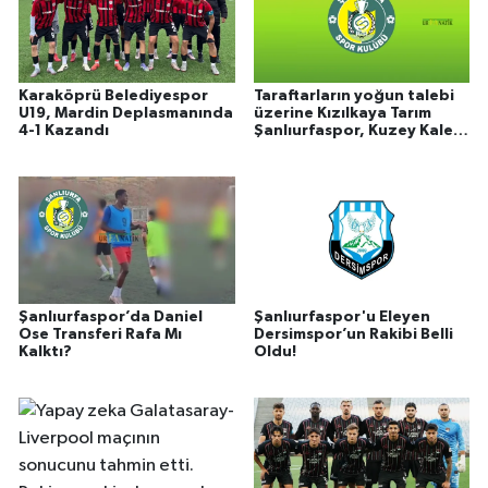
Karaköprü Belediyespor
Taraftarların yoğun talebi
U19, Mardin Deplasmanında
üzerine Kızılkaya Tarım
4-1 Kazandı
Şanlıurfaspor, Kuzey Kale
Arkası ve Maraton
biletlerinde indirim yapt
Şanlıurfaspor’da Daniel
Şanlıurfaspor'u Eleyen
Ose Transferi Rafa Mı
Dersimspor’un Rakibi Belli
Kalktı?
Oldu!