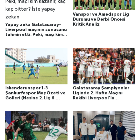
Vanspor ve Amedspor Lig
Durumu ve Derbi Öncesi
Kritik Analiz
Yapay zeka Galatasaray-
Liverpool maçının sonucunu
tahmin etti. Peki, maçı kim
kazanır, kaç kaç bitter? İşte
yapay zekan
İskenderunspor 1-3
Galatasaray Şampiyonlar
Şanlıurfaspor Maç Özeti ve
Liginde 2. Hafta Maçını
Golleri (Nesine 2. Lig 6.
Rakibi Liverpool’la
Hafta)
Oynayacak