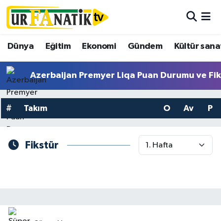
Hava Durumu
Dünya
Eğitim
Ekonomi
Gündem
Kültür sana
Trafik Durumu
Azerbaijan Premyer Liqa Puan Durumu ve Fik
Süper Lig Puan Durumu ve Fikstür
#
Takım
O
Av
P
Tüm Manşetler
Son Dakika Haberleri
Fikstür
Haber Arşivi