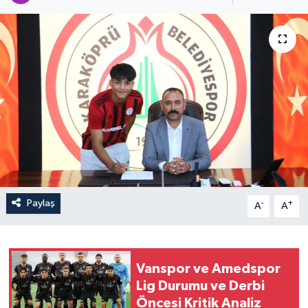
Paylaş
-
+
A
A
Vanspor ve Amedspor
Lig Durumu ve Derbi
Öncesi Kritik Analiz