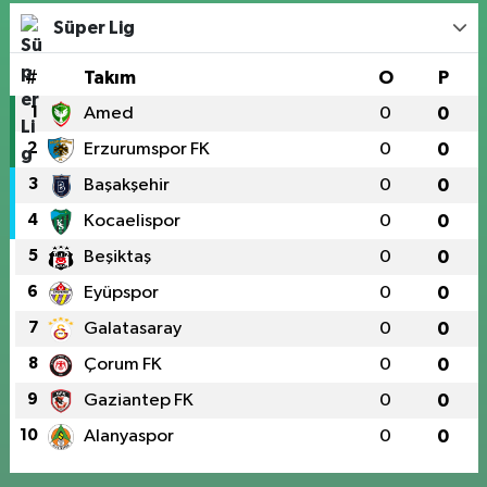
Süper Lig
#
Takım
O
P
1
Amed
0
0
2
Erzurumspor FK
0
0
3
Başakşehir
0
0
4
Kocaelispor
0
0
5
Beşiktaş
0
0
6
Eyüpspor
0
0
7
Galatasaray
0
0
8
Çorum FK
0
0
9
Gaziantep FK
0
0
10
Alanyaspor
0
0