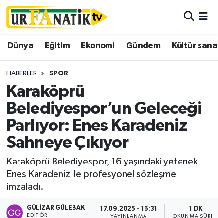
Hava Durumu
Dünya
Eğitim
Ekonomi
Gündem
Kültür sana
Trafik Durumu
HABERLER
SPOR
Süper Lig Puan Durumu ve Fikstür
Karaköprü
Belediyespor’un Geleceği
Tüm Manşetler
Parlıyor: Enes Karadeniz
Son Dakika Haberleri
Sahneye Çıkıyor
Haber Arşivi
Karaköprü Belediyespor, 16 yaşındaki yetenek
Enes Karadeniz ile profesyonel sözleşme
imzaladı.
GÜLIZAR GÜLEBAK
17.09.2025 - 16:31
1 DK
EDITÖR
YAYINLANMA
OKUNMA SÜRES