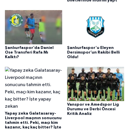
biletlerinde indirim yapt
Şanlıurfaspor’da Daniel
Şanlıurfaspor'u Eleyen
Ose Transferi Rafa Mı
Dersimspor’un Rakibi Belli
Kalktı?
Oldu!
Vanspor ve Amedspor Lig
Durumu ve Derbi Öncesi
Yapay zeka Galatasaray-
Kritik Analiz
Liverpool maçının sonucunu
tahmin etti. Peki, maçı kim
kazanır, kaç kaç bitter? İşte