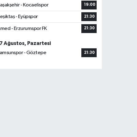
aşakşehir - Kocaelispor
19:00
eşiktaş - Eyüpspor
21:30
med - Erzurumspor FK
21:30
7 Ağustos, Pazartesi
amsunspor - Göztepe
21:30