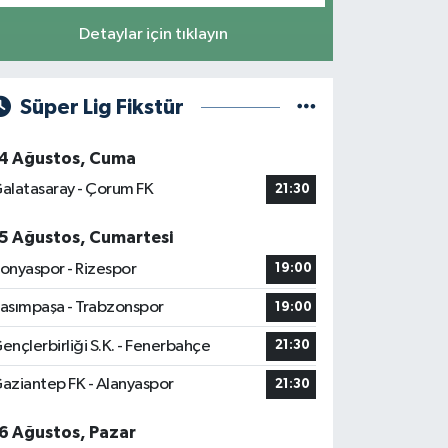
Detaylar için tıklayın
Süper Lig Fikstür
4 Ağustos, Cuma
alatasaray - Çorum FK
21:30
5 Ağustos, Cumartesi
onyaspor - Rizespor
19:00
asımpaşa - Trabzonspor
19:00
ençlerbirliği S.K. - Fenerbahçe
21:30
aziantep FK - Alanyaspor
21:30
6 Ağustos, Pazar