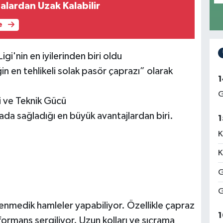
alardan Uzak Kalabilir
e
igi'nin en iyilerinden biri oldu
 en tehlikeli solak pasör çaprazı” olarak
1
G
ri ve Teknik Gücü
da sağladığı en büyük avantajlardan biri.
1
K
K
G
G
nmedik hamleler yapabiliyor. Özellikle çapraz
1
formans sergiliyor. Uzun kolları ve sıçrama