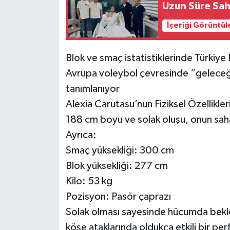
Uzun Süre Sah
İçeriği Görüntül
Blok ve smaç istatistiklerinde Türkiye L
Avrupa voleybol çevresinde “geleceğin
tanımlanıyor
Alexia Carutasu’nun Fiziksel Özellikle
188 cm boyu ve solak oluşu, onun saha
Ayrıca:
Smaç yüksekliği: 300 cm
Blok yüksekliği: 277 cm
Kilo: 53 kg
Pozisyon: Pasör çaprazı
Solak olması sayesinde hücumda bekle
köşe ataklarında oldukça etkili bir per