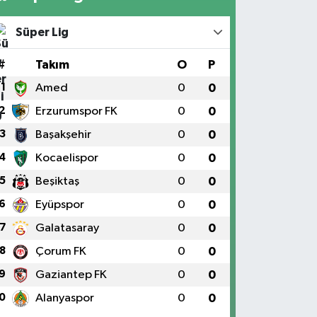
Süper Lig
#
Takım
O
P
1
Amed
0
0
2
Erzurumspor FK
0
0
3
Başakşehir
0
0
4
Kocaelispor
0
0
5
Beşiktaş
0
0
6
Eyüpspor
0
0
7
Galatasaray
0
0
8
Çorum FK
0
0
9
Gaziantep FK
0
0
0
Alanyaspor
0
0