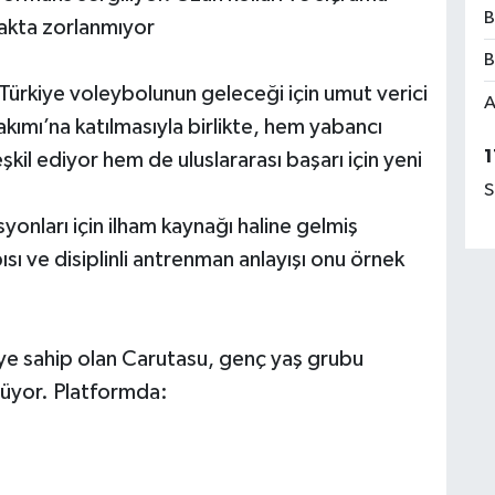
B
makta zorlanmıyor
B
ürkiye voleybolunun geleceği için umut verici
A
 Takımı’na katılmasıyla birlikte, hem yabancı
1
il ediyor hem de uluslararası başarı için yeni
S
onları için ilham kaynağı haline gelmiş
sı ve disiplinli antrenman anlayışı onu örnek
ye sahip olan Carutasu, genç yaş grubu
rüyor. Platformda: