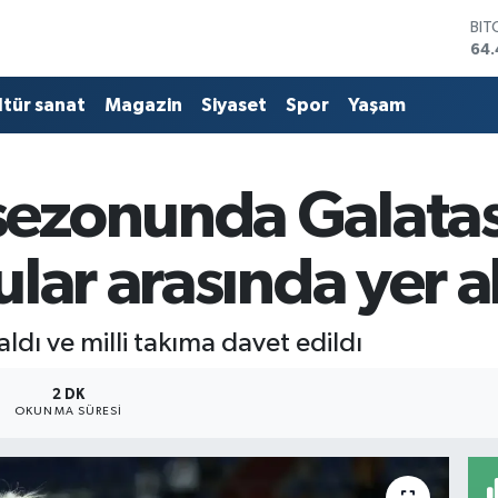
BIT
64.
DO
47,
EU
ltür sanat
Magazin
Siyaset
Spor
Yaşam
55,
STE
64
GRA
ezonunda Galatas
651
BİS
13.
lar arasında yer a
ldı ve milli takıma davet edildı
2 DK
OKUNMA SÜRESI