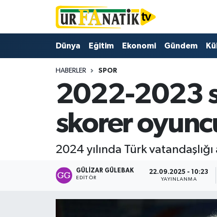
Hava Durumu
Dünya
Eğitim
Ekonomi
Gündem
Kü
Trafik Durumu
HABERLER
SPOR
2022-2023 s
Süper Lig Puan Durumu ve Fikstür
Tüm Manşetler
skorer oyuncu
Son Dakika Haberleri
2024 yılında Türk vatandaşlığı a
Haber Arşivi
GÜLIZAR GÜLEBAK
22.09.2025 - 10:23
EDITÖR
YAYINLANMA