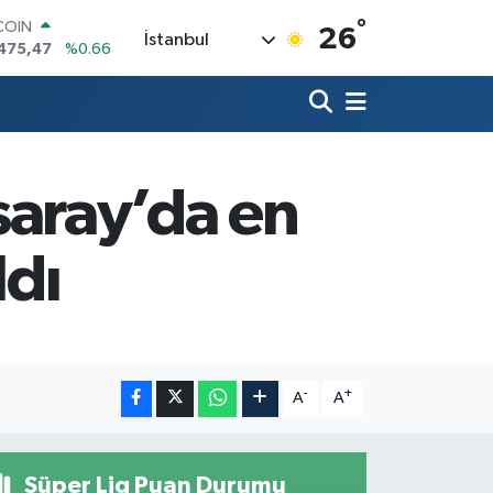
COIN
°
26
475,47
%0.66
İstanbul
LAR
5971
%0.05
RO
1336
%0.18
RLİN
,2534
%0.22
M ALTIN
aray’da en
8.23
%0.39
T100
703
%0
ldı
-
+
A
A
Süper Lig Puan Durumu