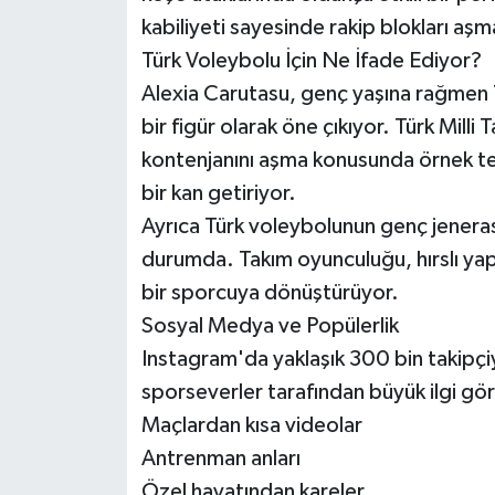
kabiliyeti sayesinde rakip blokları aş
Türk Voleybolu İçin Ne İfade Ediyor?
Alexia Carutasu, genç yaşına rağmen T
bir figür olarak öne çıkıyor. Türk Milli
kontenjanını aşma konusunda örnek teşk
bir kan getiriyor.
Ayrıca Türk voleybolunun genç jenerasy
durumda. Takım oyunculuğu, hırslı yapı
bir sporcuya dönüştürüyor.
Sosyal Medya ve Popülerlik
Instagram'da yaklaşık 300 bin takipçi
sporseverler tarafından büyük ilgi gö
Maçlardan kısa videolar
Antrenman anları
Özel hayatından kareler