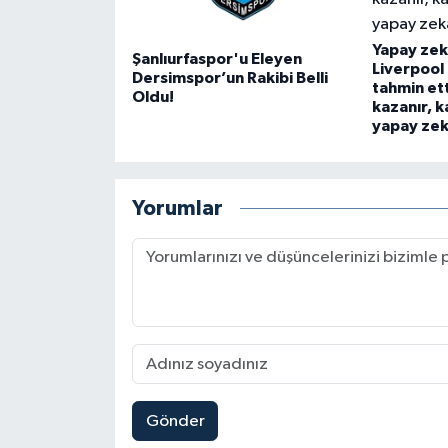
Yapay zek
Şanlıurfaspor'u Eleyen
Liverpool
Dersimspor’un Rakibi Belli
tahmin ett
Oldu!
kazanır, k
yapay ze
Yorumlar
Gönder