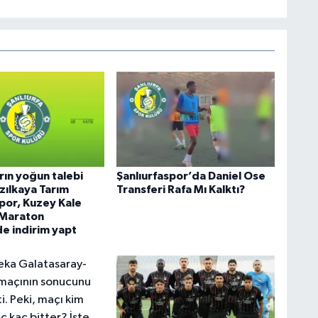
rın yoğun talebi
Şanlıurfaspor’da Daniel Ose
zılkaya Tarım
Transferi Rafa Mı Kalktı?
spor, Kuzey Kale
 Maraton
de indirim yapt