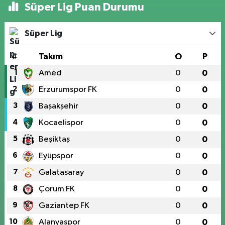
Süper Lig Puan Durumu
Süper Lig
#
Takım
O
P
1
Amed
0
0
2
Erzurumspor FK
0
0
3
Başakşehir
0
0
4
Kocaelispor
0
0
5
Beşiktaş
0
0
6
Eyüpspor
0
0
7
Galatasaray
0
0
8
Çorum FK
0
0
9
Gaziantep FK
0
0
10
Alanyaspor
0
0