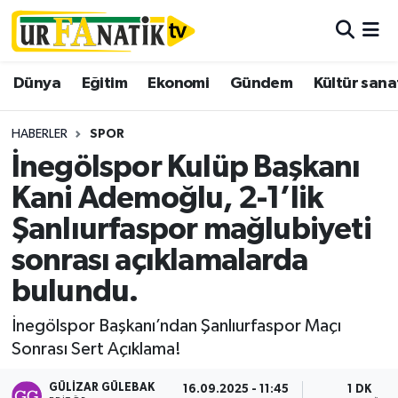
Hava Durumu
Dünya
Eğitim
Ekonomi
Gündem
Kültür sana
Trafik Durumu
HABERLER
SPOR
Süper Lig Puan Durumu ve Fikstür
İnegölspor Kulüp Başkanı
Kani Ademoğlu, 2-1’lik
Tüm Manşetler
Şanlıurfaspor mağlubiyeti
Son Dakika Haberleri
sonrası açıklamalarda
bulundu.
Haber Arşivi
İnegölspor Başkanı’ndan Şanlıurfaspor Maçı
Sonrası Sert Açıklama!
GÜLIZAR GÜLEBAK
16.09.2025 - 11:45
1 DK