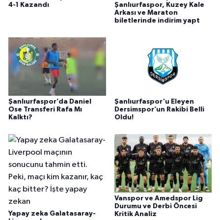
4-1 Kazandı
Şanlıurfaspor, Kuzey Kale
Arkası ve Maraton
biletlerinde indirim yapt
Şanlıurfaspor’da Daniel
Şanlıurfaspor'u Eleyen
Ose Transferi Rafa Mı
Dersimspor’un Rakibi Belli
Kalktı?
Oldu!
Vanspor ve Amedspor Lig
Durumu ve Derbi Öncesi
Yapay zeka Galatasaray-
Kritik Analiz