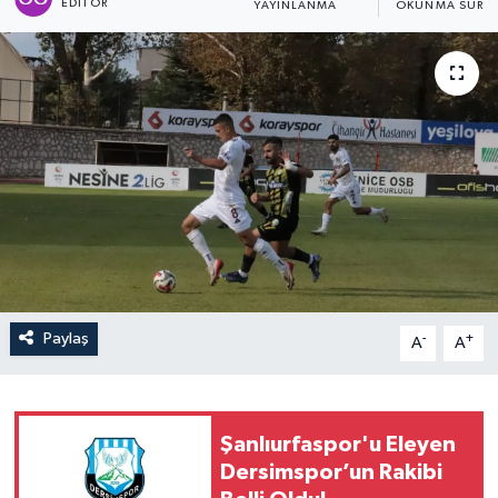
EDITÖR
YAYINLANMA
OKUNMA SÜRES
Paylaş
-
+
A
A
Şanlıurfaspor'u Eleyen
Dersimspor’un Rakibi