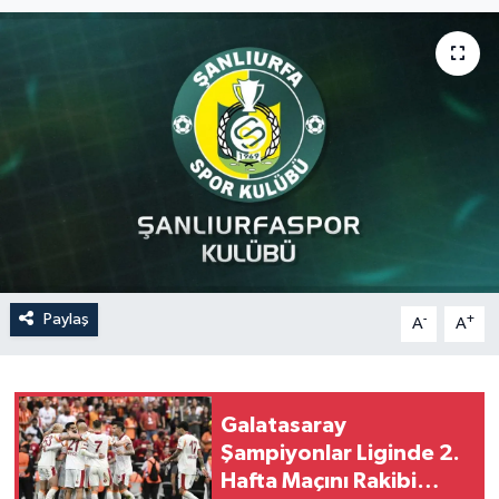
Paylaş
-
+
A
A
Galatasaray
Şampiyonlar Liginde 2.
Hafta Maçını Rakibi