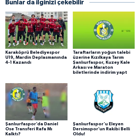
Bunlar da ilginizi çekebilir
Karaköprü Belediyespor
Taraftarların yoğun talebi
U19, Mardin Deplasmanında
üzerine Kızılkaya Tarım
4-1 Kazandı
Şanlıurfaspor, Kuzey Kale
Arkası ve Maraton
biletlerinde indirim yapt
Şanlıurfaspor’da Daniel
Şanlıurfaspor'u Eleyen
Ose Transferi Rafa Mı
Dersimspor’un Rakibi Belli
Kalktı?
Oldu!