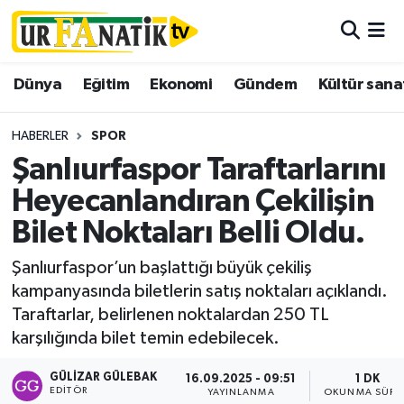
Hava Durumu
Dünya
Eğitim
Ekonomi
Gündem
Kültür sana
Trafik Durumu
HABERLER
SPOR
Süper Lig Puan Durumu ve Fikstür
Şanlıurfaspor Taraftarlarını
Heyecanlandıran Çekilişin
Tüm Manşetler
Bilet Noktaları Belli Oldu.
Son Dakika Haberleri
Şanlıurfaspor’un başlattığı büyük çekiliş
kampanyasında biletlerin satış noktaları açıklandı.
Haber Arşivi
Taraftarlar, belirlenen noktalardan 250 TL
karşılığında bilet temin edebilecek.
GÜLIZAR GÜLEBAK
16.09.2025 - 09:51
1 DK
EDITÖR
YAYINLANMA
OKUNMA SÜRE