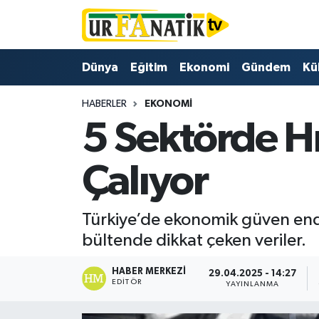
Hava Durumu
Dünya
Eğitim
Ekonomi
Gündem
Kü
Trafik Durumu
HABERLER
EKONOMI
5 Sektörde Hı
Süper Lig Puan Durumu ve Fikstür
Tüm Manşetler
Çalıyor
Son Dakika Haberleri
Türkiye’de ekonomik güven ende
Haber Arşivi
bültende dikkat çeken veriler.
HABER MERKEZI
29.04.2025 - 14:27
EDITÖR
YAYINLANMA