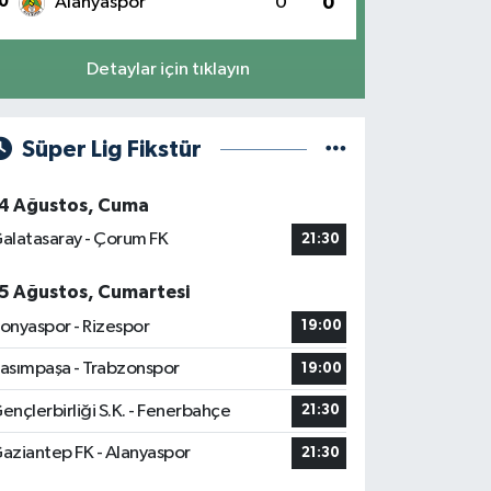
0
Alanyaspor
0
0
Detaylar için tıklayın
Süper Lig Fikstür
4 Ağustos, Cuma
alatasaray - Çorum FK
21:30
5 Ağustos, Cumartesi
onyaspor - Rizespor
19:00
asımpaşa - Trabzonspor
19:00
ençlerbirliği S.K. - Fenerbahçe
21:30
aziantep FK - Alanyaspor
21:30