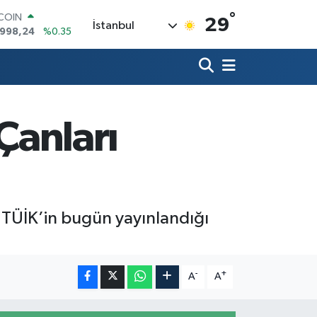
°
TCOIN
29
İstanbul
.998,24
%0.35
LAR
,7436
%0.18
RO
,2510
%0.32
ERLİN
4811
%0.38
Çanları
AM ALTIN
60.55
%0.03
ST100
779
%-14
e TÜİK’in bugün yayınlandığı
-
+
A
A