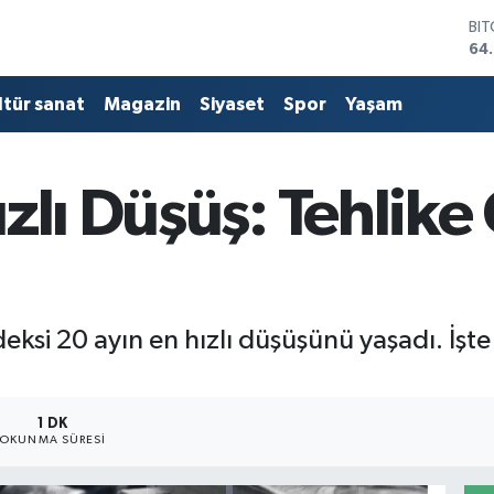
BI
64
DO
47
ltür sanat
Magazin
Siyaset
Spor
Yaşam
EU
55
ST
64,
zlı Düşüş: Tehlike 
GR
66
Bİ
13.
ksi 20 ayın en hızlı düşüşünü yaşadı. İşt
1 DK
OKUNMA SÜRESI