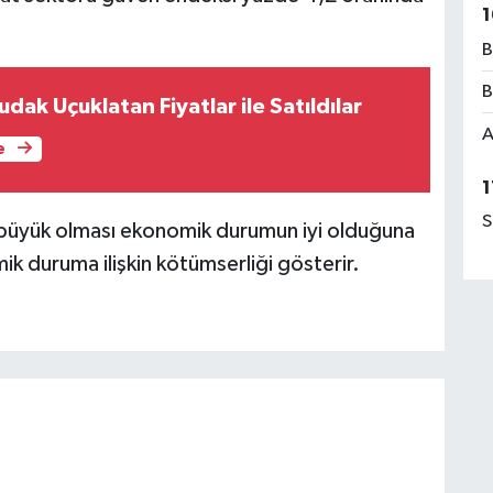
1
B
B
udak Uçuklatan Fiyatlar ile Satıldılar
A
e
1
S
büyük olması ekonomik durumun iyi olduğuna
k duruma ilişkin kötümserliği gösterir.