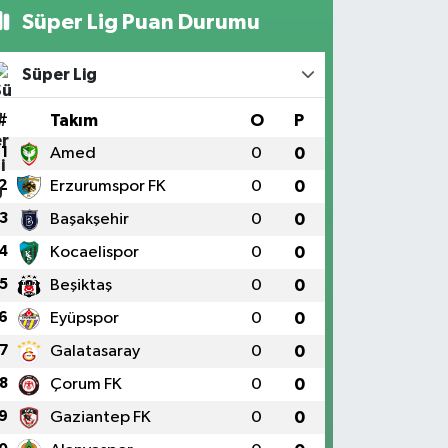
Süper Lig Puan Durumu
Süper Lig
#
Takım
O
P
1
Amed
0
0
2
Erzurumspor FK
0
0
3
Başakşehir
0
0
4
Kocaelispor
0
0
5
Beşiktaş
0
0
6
Eyüpspor
0
0
7
Galatasaray
0
0
8
Çorum FK
0
0
9
Gaziantep FK
0
0