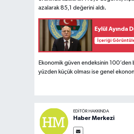
azalarak 85,1 değerini aldı.
Eylül Ayında D
İçeriği Görüntül
Ekonomik güven endeksinin 100’den 
yüzden küçük olması ise genel ekonomi
EDITÖR HAKKINDA
Haber Merkezi