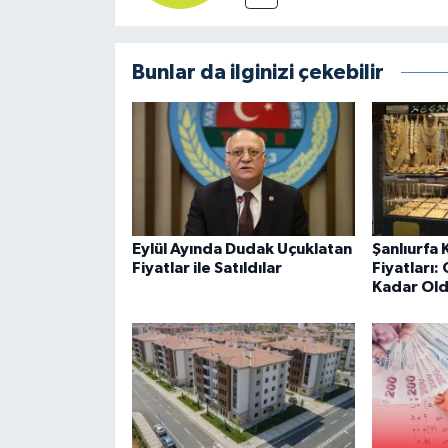
Bunlar da ilginizi çekebilir
Eylül Ayında Dudak Uçuklatan
Şanlıurfa 
Fiyatlar ile Satıldılar
Fiyatları:
Kadar Ol