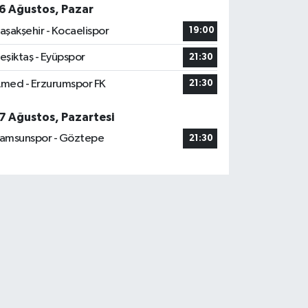
6 Ağustos, Pazar
aşakşehir - Kocaelispor
19:00
eşiktaş - Eyüpspor
21:30
med - Erzurumspor FK
21:30
7 Ağustos, Pazartesi
amsunspor - Göztepe
21:30