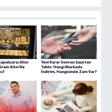
Kapalıçarşı Altın
Yeni Karar Sonrası Şaşırtan
 Gram Altın Ne
Tablo: Hangi Markada
du?
İndirim, Hangisinde Zam Var?