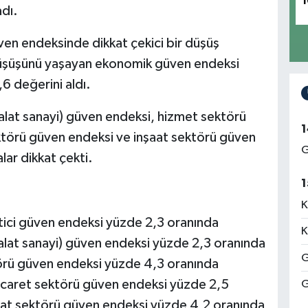
1
adı.
en endeksinde dikkat çekici bir düşüş
 düşüşünü yaşayan ekonomik güven endeksi
6 değerini aldı.
malat sanayi) güven endeksi, hizmet sektörü
1
törü güven endeksi ve inşaat sektörü güven
G
ar dikkat çekti.
1
K
tici güven endeksi yüzde 2,3 oranında
K
malat sanayi) güven endeksi yüzde 2,3 oranında
G
örü güven endeksi yüzde 4,3 oranında
icaret sektörü güven endeksi yüzde 2,5
G
şaat sektörü güven endeksi yüzde 4,2 oranında