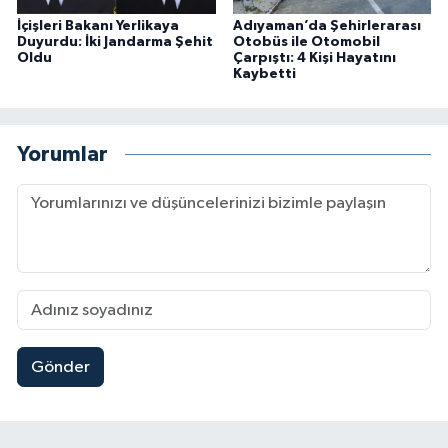
İçişleri Bakanı Yerlikaya
Adıyaman’da Şehirlerarası
Duyurdu: İki Jandarma Şehit
Otobüs ile Otomobil
Oldu
Çarpıştı: 4 Kişi Hayatını
Kaybetti
Yorumlar
Gönder