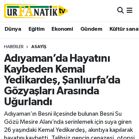
Hava Durumu
Dünya
Eğitim
Ekonomi
Gündem
Kültür sana
Trafik Durumu
HABERLER
ASAYIŞ
Süper Lig Puan Durumu ve Fikstür
Adıyaman’da Hayatını
Kaybeden Kemal
Tüm Manşetler
Yedikardeş, Şanlıurfa’da
Son Dakika Haberleri
Gözyaşları Arasında
Uğurlandı
Haber Arşivi
Adıyaman’ın Besni ilçesinde bulunan Besni Su
Gözü Mesire Alanı’nda serinlemek için suya giren
26 yaşındaki Kemal Yedikardeş, akıntıya kapılarak
hayatını kaybetti. Talihsiz gencin cenazesi, otopsi