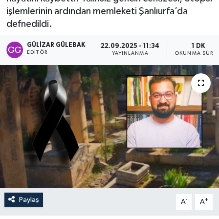
işlemlerinin ardından memleketi Şanlıurfa’da
defnedildi.
GÜLIZAR GÜLEBAK
22.09.2025 - 11:34
1 DK
EDITÖR
YAYINLANMA
OKUNMA SÜRES
Paylaş
-
+
A
A