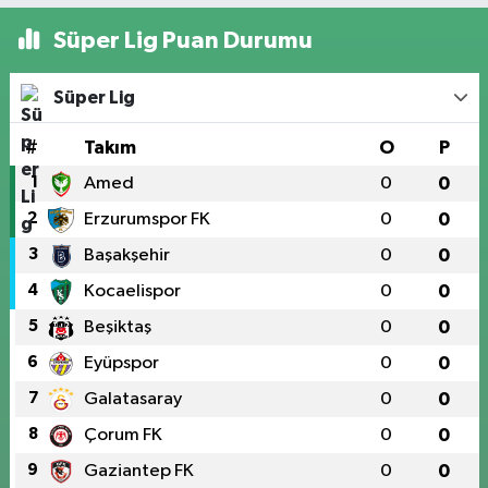
Süper Lig Puan Durumu
Süper Lig
#
Takım
O
P
1
Amed
0
0
2
Erzurumspor FK
0
0
3
Başakşehir
0
0
4
Kocaelispor
0
0
5
Beşiktaş
0
0
6
Eyüpspor
0
0
7
Galatasaray
0
0
8
Çorum FK
0
0
9
Gaziantep FK
0
0