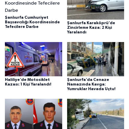
Şanlıurfa Cumhuriyet
Başsavcılığı Koordinesinde
Şanlıurfa Karaköprü’de
Tefecilere Darbe
Zincirleme Kaza: 2 Kişi
Yaralandı
Haliliye’de Motosiklet
Şanlıurfa’da Cenaze
Kazası: 1 Kişi Yaralandı!
Namazında Kavga:
Yumruklar Havada Uçtu!