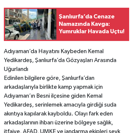
Şanlıurfa’da Cenaze
Namazında Kavga:
Yumruklar Havada Uçtu!
Adıyaman’da Hayatını Kaybeden Kemal
Yedikardeş, Şanlıurfa’da Gözyaşları Arasında
Uğurlandı
Edinilen bilgilere göre, Şanlıurfa’dan
arkadaşlarıyla birlikte kamp yapmak için
Adıyaman’ın Besni ilçesine giden Kemal
Yedikardeş, serinlemek amacıyla girdiği suda
akıntıya kapılarak kayboldu. Olayı fark eden
arkadaşlarının ihbarı üzerine bölgeye sağlık,
itfaiye, AFAD, UMKE ve jandarma ekipleri sevk