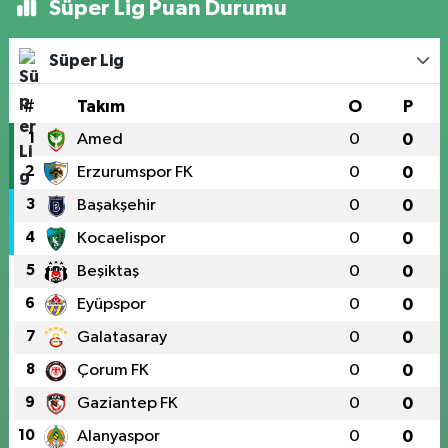
Süper Lig Puan Durumu
Süper Lig
#
Takım
O
P
1
Amed
0
0
2
Erzurumspor FK
0
0
3
Başakşehir
0
0
4
Kocaelispor
0
0
5
Beşiktaş
0
0
6
Eyüpspor
0
0
7
Galatasaray
0
0
8
Çorum FK
0
0
9
Gaziantep FK
0
0
10
Alanyaspor
0
0