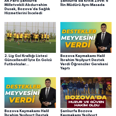
AK Parti Şanlıurfa
Şanlıurfa’da Kritik Zirve: 6
Milletvekili Abdurrahim
İlin Müdürü Aynı Masada
Dusak, Bozova’da Sağlık
Hizmetlerini İnceledi
2. Lig Gol Krallığı Listesi
Bozova Kaymakamı Halil
Güncellendi! İşte En Golcü
İbrahim Yeşilyurt Destek
Futbolcular…
Verdi Öğrenciler Gerekeni
Yaptı
Bozova Kaymakamı Halil
Şanlıurfa Bozova
İbrahim Yeşilyurt Destek
Kaymakamı Yeşilyurt