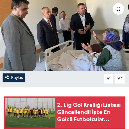
Paylaş
-
+
A
A
2. Lig Gol Krallığı Listesi
Güncellendi! İşte En
Golcü Futbolcular…