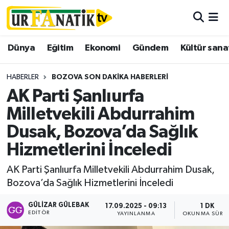
Hava Durumu
Dünya
Eğitim
Ekonomi
Gündem
Kültür sana
Trafik Durumu
HABERLER
BOZOVA SON DAKIKA HABERLERI
Süper Lig Puan Durumu ve Fikstür
AK Parti Şanlıurfa
Milletvekili Abdurrahim
Tüm Manşetler
Dusak, Bozova’da Sağlık
Son Dakika Haberleri
Hizmetlerini İnceledi
Haber Arşivi
AK Parti Şanlıurfa Milletvekili Abdurrahim Dusak,
Bozova’da Sağlık Hizmetlerini İnceledi
GÜLIZAR GÜLEBAK
17.09.2025 - 09:13
1 DK
EDITÖR
YAYINLANMA
OKUNMA SÜRES