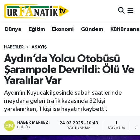
Hava Durumu
Dünya
Eğitim
Ekonomi
Gündem
Kültür sana
Trafik Durumu
HABERLER
ASAYIŞ
Süper Lig Puan Durumu ve Fikstür
Aydın’da Yolcu Otobüsü
Şarampole Devrildi: Ölü Ve
Tüm Manşetler
Yaralılar Var
Son Dakika Haberleri
Aydın’ın Kuyucak ilçesinde sabah saatlerinde
meydana gelen trafik kazasında 32 kişi
Haber Arşivi
yaralanırken, 1 kişi ise hayatını kaybetti.
HABER MERKEZI
24.03.2025 - 10:43
1
EDITÖR
YAYINLANMA
PAYLAŞIM
OK