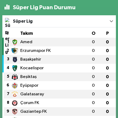
Süper Lig Puan Durumu
Süper Lig
#
Takım
O
P
1
Amed
0
0
2
Erzurumspor FK
0
0
3
Başakşehir
0
0
4
Kocaelispor
0
0
5
Beşiktaş
0
0
6
Eyüpspor
0
0
7
Galatasaray
0
0
8
Çorum FK
0
0
9
Gaziantep FK
0
0