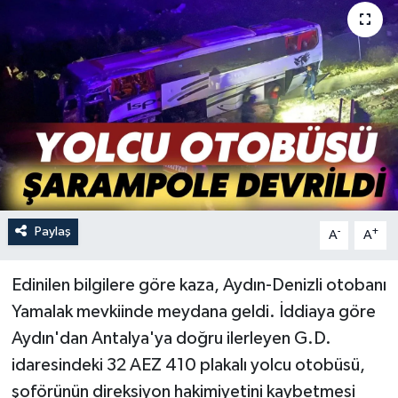
Paylaş
-
+
A
A
Edinilen bilgilere göre kaza, Aydın-Denizli otobanı
Yamalak mevkiinde meydana geldi. İddiaya göre
Aydın'dan Antalya'ya doğru ilerleyen G.D.
idaresindeki 32 AEZ 410 plakalı yolcu otobüsü,
şoförünün direksiyon hakimiyetini kaybetmesi