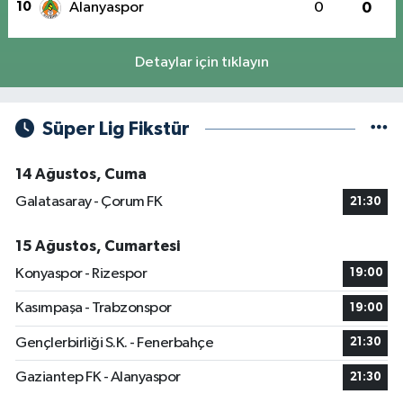
10
Alanyaspor
0
0
Detaylar için tıklayın
Süper Lig Fikstür
14 Ağustos, Cuma
Galatasaray - Çorum FK
21:30
15 Ağustos, Cumartesi
Konyaspor - Rizespor
19:00
Kasımpaşa - Trabzonspor
19:00
Gençlerbirliği S.K. - Fenerbahçe
21:30
Gaziantep FK - Alanyaspor
21:30