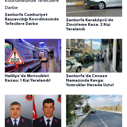
Şanlıurfa Cumhuriyet
Başsavcılığı Koordinesinde
Şanlıurfa Karaköprü’de
Tefecilere Darbe
Zincirleme Kaza: 2 Kişi
Yaralandı
Haliliye’de Motosiklet
Şanlıurfa’da Cenaze
Kazası: 1 Kişi Yaralandı!
Namazında Kavga:
Yumruklar Havada Uçtu!