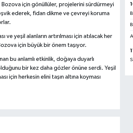
 Bozova için gönüllüler, projelerini sürdürmeyi
1
 teşvik ederek, fidan dikme ve çevreyi koruma
B
rlar.
B
 ve yeşil alanların artırılması için atılacak her
A
Bozova için büyük bir önem taşıyor.
1
nan bu anlamlı etkinlik, doğaya duyarlı
S
 olduğunu bir kez daha gözler önüne serdi. Yeşil
sı için herkesin elini taşın altına koyması