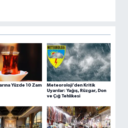
larına Yüzde 10 Zam
Meteoroloji’den Kritik
Uyarılar: Yağış, Rüzgar, Don
ve Çığ Tehlikesi