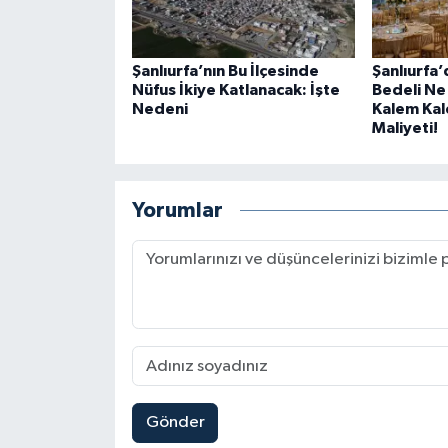
Şanlıurfa’nın Bu İlçesinde
Şanlıurfa
Nüfus İkiye Katlanacak: İşte
Bedeli Ne
Nedeni
Kalem Ka
Maliyeti!
Yorumlar
Gönder