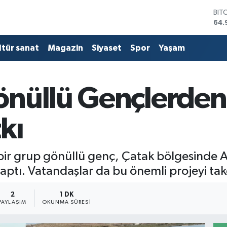
BIT
64.
DO
47,
ltür sanat
Magazin
Siyaset
Spor
Yaşam
EU
55,
STE
64,
nüllü Gençlerden 
GRA
666
BİS
kı
13.
bir grup gönüllü genç, Çatak bölgesinde At
ptı. Vatandaşlar da bu önemli projeyi takdi
2
1 DK
PAYLAŞIM
OKUNMA SÜRESI