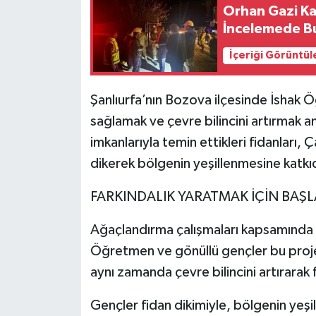
Orhan Gazi Ka
İncelemede B
İçeriği Görüntül
Şanlıurfa’nın Bozova ilçesinde İshak 
sağlamak ve çevre bilincini artırmak a
imkanlarıyla temin ettikleri fidanları, 
dikerek bölgenin yeşillenmesine katkı
FARKINDALIK YARATMAK İÇİN BAŞL
Ağaçlandırma çalışmaları kapsamında 
Öğretmen ve gönüllü gençler bu proj
aynı zamanda çevre bilincini artırarak f
Gençler fidan dikimiyle, bölgenin yeşil 