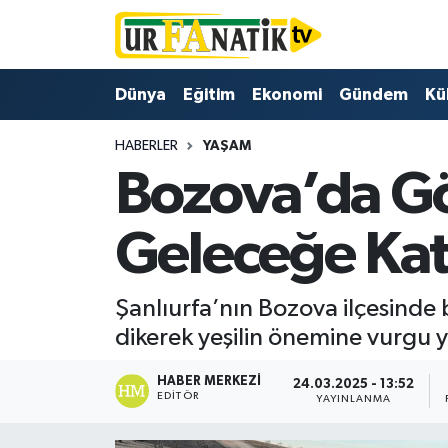
Hava Durumu
Dünya
Eğitim
Ekonomi
Gündem
Kü
Trafik Durumu
HABERLER
YAŞAM
Bozova’da Gö
Süper Lig Puan Durumu ve Fikstür
Tüm Manşetler
Geleceğe Kat
Son Dakika Haberleri
Şanlıurfa’nın Bozova ilçesinde 
Haber Arşivi
dikerek yeşilin önemine vurgu ya
HABER MERKEZI
24.03.2025 - 13:52
EDITÖR
YAYINLANMA