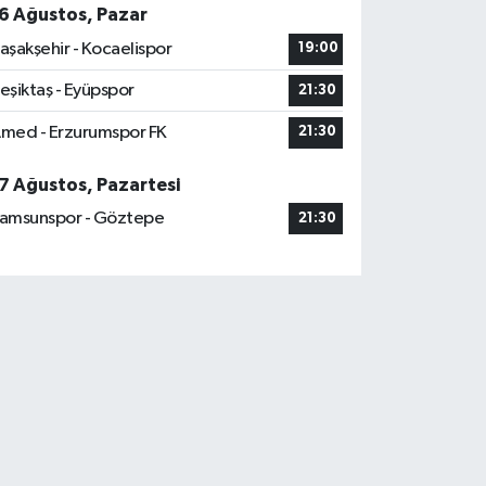
6 Ağustos, Pazar
aşakşehir - Kocaelispor
19:00
eşiktaş - Eyüpspor
21:30
med - Erzurumspor FK
21:30
7 Ağustos, Pazartesi
amsunspor - Göztepe
21:30