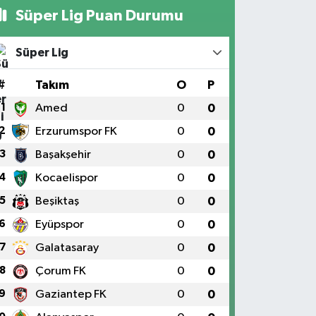
Süper Lig Puan Durumu
Süper Lig
#
Takım
O
P
1
Amed
0
0
2
Erzurumspor FK
0
0
3
Başakşehir
0
0
4
Kocaelispor
0
0
5
Beşiktaş
0
0
6
Eyüpspor
0
0
7
Galatasaray
0
0
8
Çorum FK
0
0
9
Gaziantep FK
0
0