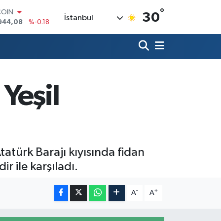
°
COIN
30
İstanbul
944,08
%-0.18
LAR
7436
%0.18
RO
2510
%0.32
RLİN
4811
%0.38
Yeşil
M ALTIN
0.55
%0.03
T100
779
%-14
atürk Barajı kıyısında fidan
r ile karşıladı.
-
+
A
A