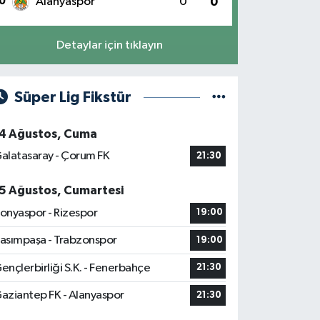
0
Alanyaspor
0
0
Detaylar için tıklayın
Süper Lig Fikstür
4 Ağustos, Cuma
alatasaray - Çorum FK
21:30
5 Ağustos, Cumartesi
onyaspor - Rizespor
19:00
asımpaşa - Trabzonspor
19:00
ençlerbirliği S.K. - Fenerbahçe
21:30
aziantep FK - Alanyaspor
21:30