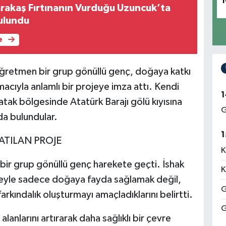
1
rakaş Fırtınanın Vurduğu Uzuncuk’ta
ulundu
e
Öğretmen bir grup gönüllü genç, doğaya katkı
macıyla anlamlı bir projeye imza attı. Kendi
1
Çatak bölgesinde Atatürk Barajı gölü kıyısına
G
da bulundular.
1
ATILAN PROJE
K
bir grup gönüllü genç harekete geçti. İshak
K
eyle sadece doğaya fayda sağlamak değil,
G
arkındalık oluşturmayı amaçladıklarını belirtti.
G
alanlarını artırarak daha sağlıklı bir çevre