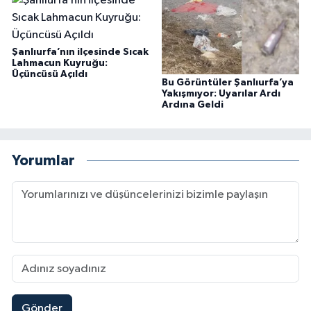
Şanlıurfa’nın ilçesinde Sıcak
Lahmacun Kuyruğu:
Üçüncüsü Açıldı
Bu Görüntüler Şanlıurfa’ya
Yakışmıyor: Uyarılar Ardı
Ardına Geldi
Yorumlar
Gönder