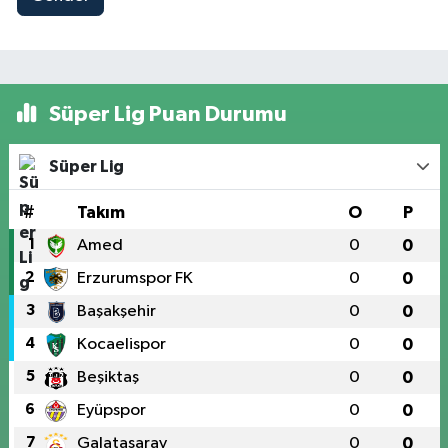
Süper Lig Puan Durumu
Süper Lig
#
Takım
O
P
1
Amed
0
0
2
Erzurumspor FK
0
0
3
Başakşehir
0
0
4
Kocaelispor
0
0
5
Beşiktaş
0
0
6
Eyüpspor
0
0
7
Galatasaray
0
0