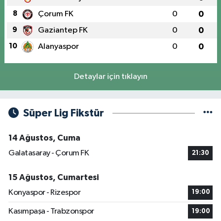
8
Çorum FK
0
0
9
Gaziantep FK
0
0
10
Alanyaspor
0
0
Detaylar için tıklayın
Süper Lig Fikstür
14 Ağustos, Cuma
Galatasaray - Çorum FK
21:30
15 Ağustos, Cumartesi
Konyaspor - Rizespor
19:00
Kasımpaşa - Trabzonspor
19:00