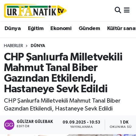
Hava Durumu
Dünya
Eğitim
Ekonomi
Gündem
Kültür sana
Trafik Durumu
HABERLER
DÜNYA
Süper Lig Puan Durumu ve Fikstür
CHP Şanlıurfa Milletvekili
Mahmut Tanal Biber
Tüm Manşetler
Gazından Etkilendi,
Son Dakika Haberleri
Hastaneye Sevk Edildi
Haber Arşivi
CHP Şanlıurfa Milletvekili Mahmut Tanal Biber
Gazından Etkilendi, Hastaneye Sevk Edildi
GÜLIZAR GÜLEBAK
09.09.2025 - 10:53
1 DK
EDITÖR
YAYINLANMA
OKUNMA SÜRE