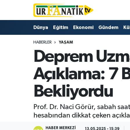
Hava Durumu
Dünya
Eğitim
Ekonomi
Gündem
Kü
Trafik Durumu
HABERLER
YAŞAM
Deprem Uzma
Süper Lig Puan Durumu ve Fikstür
Tüm Manşetler
Açıklama: 7
Son Dakika Haberleri
Bekliyordu
Haber Arşivi
Prof. Dr. Naci Görür, sabah s
hesabından dikkat çeken açıkl
HABER MERKEZI
13.05.2025 - 15:39