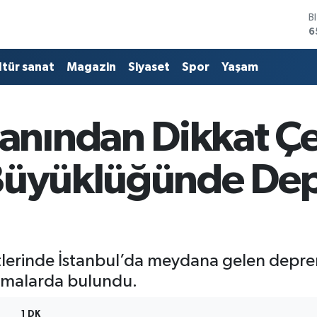
B
6
D
4
ltür sanat
Magazin
Siyaset
Spor
Yaşam
E
5
S
6
nından Dikkat Ç
G
6
B
 Büyüklüğünde De
1
aatlerinde İstanbul’da meydana gelen depr
amalarda bulundu.
1 DK