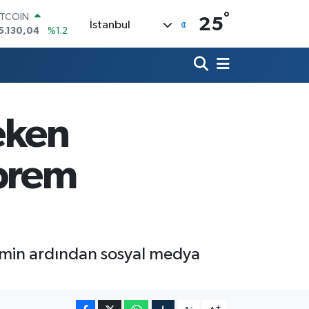
°
ITCOIN
25
İstanbul
5.130,04
%1.2
OLAR
7,7106
%0.17
URO
5,1652
%0.27
TERLİN
4,4046
%0.35
eken
RAM ALTIN
648.99
%2.59
İST100
prem
3.773
%-19
emin ardından sosyal medya
-
+