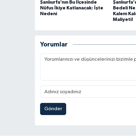
Şanlıurfa’nın Bu İlçesinde
Şanlıurfa
Nüfus İkiye Katlanacak: İşte
Bedeli Ne
Nedeni
Kalem Ka
Maliyeti!
Yorumlar
Gönder