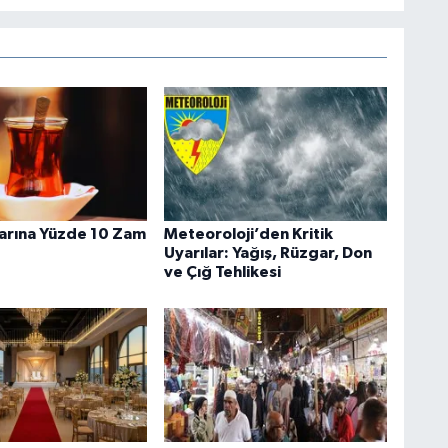
larına Yüzde 10 Zam
Meteoroloji’den Kritik
Uyarılar: Yağış, Rüzgar, Don
ve Çığ Tehlikesi