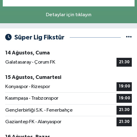
Detaylar için tıklayın
Süper Lig Fikstür
14 Ağustos, Cuma
Galatasaray - Çorum FK
21:30
15 Ağustos, Cumartesi
Konyaspor - Rizespor
19:00
Kasımpaşa - Trabzonspor
19:00
Gençlerbirliği S.K. - Fenerbahçe
21:30
Gaziantep FK - Alanyaspor
21:30
16 Ağustos, Pazar