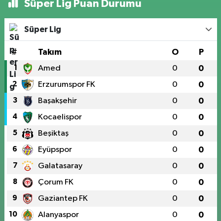
Süper Lig Puan Durumu
Süper Lig
#
Takım
O
P
1
Amed
0
0
2
Erzurumspor FK
0
0
3
Başakşehir
0
0
4
Kocaelispor
0
0
5
Beşiktaş
0
0
6
Eyüpspor
0
0
7
Galatasaray
0
0
8
Çorum FK
0
0
9
Gaziantep FK
0
0
10
Alanyaspor
0
0