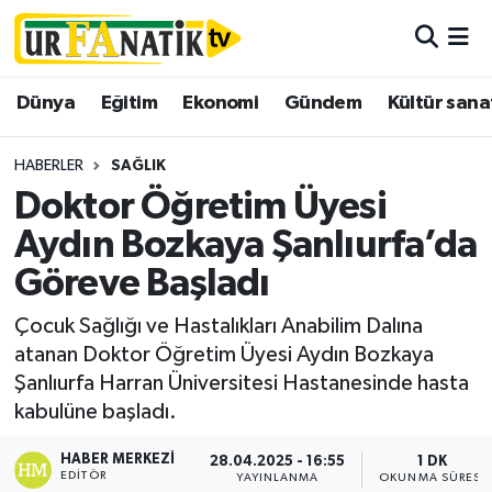
Hava Durumu
Dünya
Eğitim
Ekonomi
Gündem
Kültür sana
Trafik Durumu
HABERLER
SAĞLIK
Süper Lig Puan Durumu ve Fikstür
Doktor Öğretim Üyesi
Aydın Bozkaya Şanlıurfa’da
Tüm Manşetler
Göreve Başladı
Son Dakika Haberleri
Çocuk Sağlığı ve Hastalıkları Anabilim Dalına
atanan Doktor Öğretim Üyesi Aydın Bozkaya
Haber Arşivi
Şanlıurfa Harran Üniversitesi Hastanesinde hasta
kabulüne başladı.
HABER MERKEZI
28.04.2025 - 16:55
1 DK
EDITÖR
YAYINLANMA
OKUNMA SÜRESI