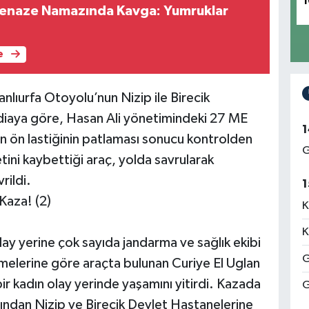
1
Cenaze Namazında Kavga: Yumruklar
e
lıurfa Otoyolu’nun Nizip ile Birecik
diaya göre, Hasan Ali yönetimindeki 27 ME
1
en ön lastiğinin patlaması sonucu kontrolden
G
tini kaybettiği araç, yolda savrularak
rildi.
1
Kaza! (2)
K
K
lay yerine çok sayıda jandarma ve sağlık ekibi
G
elemelerine göre araçta bulunan Curiye El Uglan
ir kadın olay yerinde yaşamını yitirdi. Kazada
G
rdından Nizip ve Birecik Devlet Hastanelerine