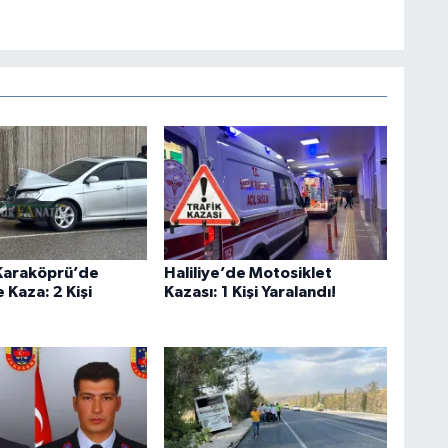
 Karaköprü’de
Haliliye’de Motosiklet
 Kaza: 2 Kişi
Kazası: 1 Kişi Yaralandı!