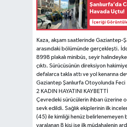
Şanlıurfa’da 
Havada Uçtu!
İçeriği Görüntül
Kaza, akşam saatlerinde Gaziantep-Şan
arasındaki bölümünde gerçekleşti. İd
8998 plakalı minibüs, seyir halindeyk
çıktı. Sürücüsünün direksiyon hakimiye
defalarca takla attı ve yol kenarına dev
Gaziantep Şanlıurfa Otoyolunda Feci 
2 KADIN HAYATINI KAYBETTİ
Çevredeki sürücülerin ihbarı üzerine o
sevk edildi. Sağlık ekiplerinin ilk inc
(45) ile kimliği henüz belirlenemeyen b
yaralanan 8 kişi ise ilk müdahalenin a