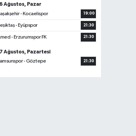
6 Ağustos, Pazar
aşakşehir - Kocaelispor
19:00
eşiktaş - Eyüpspor
21:30
med - Erzurumspor FK
21:30
7 Ağustos, Pazartesi
amsunspor - Göztepe
21:30