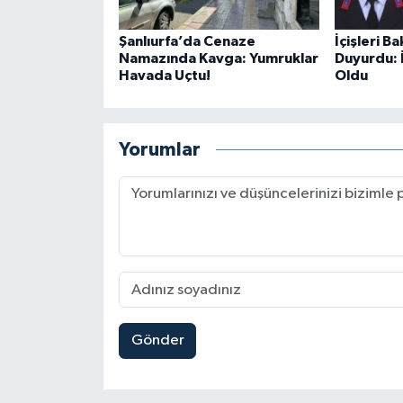
Şanlıurfa’da Cenaze
İçişleri B
Namazında Kavga: Yumruklar
Duyurdu: 
Havada Uçtu!
Oldu
Yorumlar
Gönder