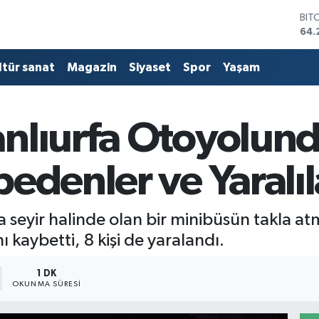
BIT
64.
DO
47,
ltür sanat
Magazin
Siyaset
Spor
Yaşam
EU
55,
STE
64,
nlıurfa Otoyolund
GRA
651
BİS
edenler ve Yaralıl
13.
da seyir halinde olan bir minibüsün takla 
ı kaybetti, 8 kişi de yaralandı.
1 DK
OKUNMA SÜRESI