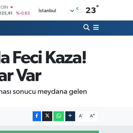
°
COIN
23
İstanbul
225,61
%-0.63
LAR
6704
%0
RO
0406
%-0.08
RLİN
2143
%0
a Feci Kaza!
M ALTIN
0.40
%0.45
T100
ar Var
799
%70
atması sonucu meydana gelen
-
+
A
A