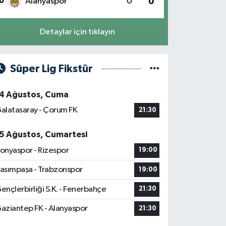
0
Alanyaspor
0
0
Detaylar için tıklayın
Süper Lig Fikstür
4 Ağustos, Cuma
alatasaray - Çorum FK
21:30
5 Ağustos, Cumartesi
onyaspor - Rizespor
19:00
asımpaşa - Trabzonspor
19:00
ençlerbirliği S.K. - Fenerbahçe
21:30
aziantep FK - Alanyaspor
21:30