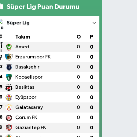
Süper Lig Puan Durumu
Süper Lig
#
Takım
O
P
1
Amed
0
0
2
Erzurumspor FK
0
0
3
Başakşehir
0
0
4
Kocaelispor
0
0
5
Beşiktaş
0
0
6
Eyüpspor
0
0
7
Galatasaray
0
0
8
Çorum FK
0
0
9
Gaziantep FK
0
0