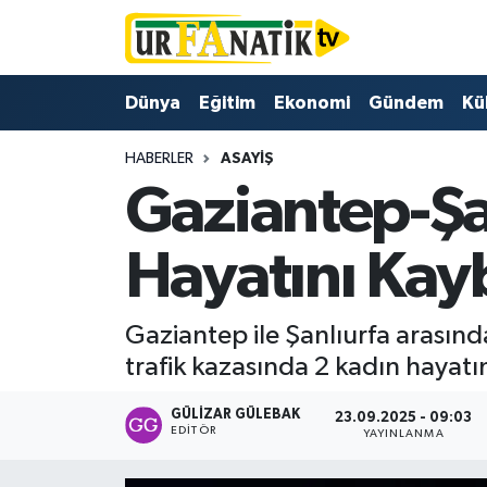
Hava Durumu
Dünya
Eğitim
Ekonomi
Gündem
Kü
Trafik Durumu
HABERLER
ASAYIŞ
Gaziantep-Şa
Süper Lig Puan Durumu ve Fikstür
Tüm Manşetler
Hayatını Kayb
Son Dakika Haberleri
Gaziantep ile Şanlıurfa arasın
Haber Arşivi
trafik kazasında 2 kadın hayatın
GÜLIZAR GÜLEBAK
23.09.2025 - 09:03
EDITÖR
YAYINLANMA