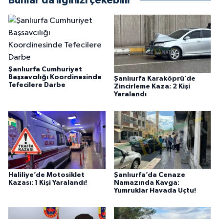
Bunlar da ilginizi çekebilir
Şanlıurfa Cumhuriyet
Başsavcılığı Koordinesinde
Şanlıurfa Karaköprü’de
Tefecilere Darbe
Zincirleme Kaza: 2 Kişi
Yaralandı
Haliliye’de Motosiklet
Şanlıurfa’da Cenaze
Kazası: 1 Kişi Yaralandı!
Namazında Kavga:
Yumruklar Havada Uçtu!