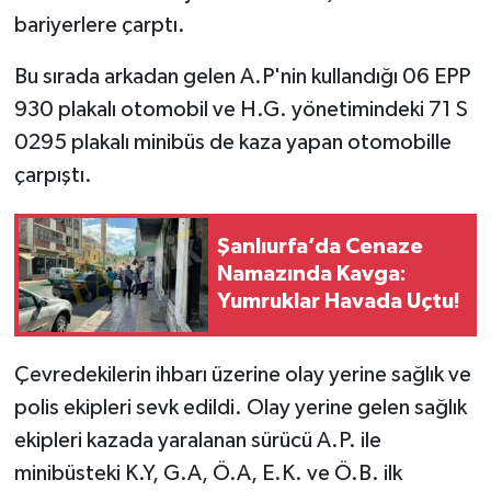
bariyerlere çarptı.
Bu sırada arkadan gelen A.P'nin kullandığı 06 EPP
930 plakalı otomobil ve H.G. yönetimindeki 71 S
0295 plakalı minibüs de kaza yapan otomobille
çarpıştı.
Şanlıurfa’da Cenaze
Namazında Kavga:
Yumruklar Havada Uçtu!
Çevredekilerin ihbarı üzerine olay yerine sağlık ve
polis ekipleri sevk edildi. Olay yerine gelen sağlık
ekipleri kazada yaralanan sürücü A.P. ile
minibüsteki K.Y, G.A, Ö.A, E.K. ve Ö.B. ilk