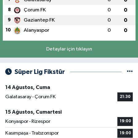
8
Çorum FK
0
0
9
Gaziantep FK
0
0
10
Alanyaspor
0
0
Detaylar için tıklayın
Süper Lig Fikstür
14 Ağustos, Cuma
Galatasaray - Çorum FK
21:30
15 Ağustos, Cumartesi
Konyaspor - Rizespor
19:00
Kasımpaşa - Trabzonspor
19:00