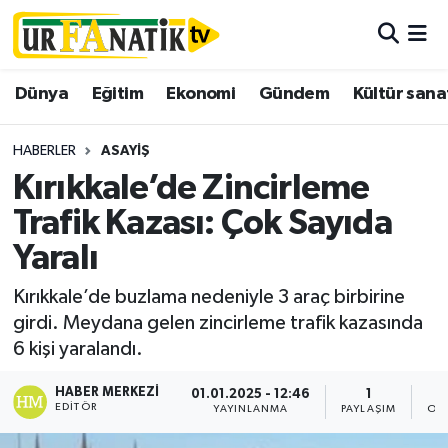
Hava Durumu
Dünya
Eğitim
Ekonomi
Gündem
Kültür sana
Trafik Durumu
HABERLER
ASAYIŞ
Süper Lig Puan Durumu ve Fikstür
Kırıkkale’de Zincirleme
Trafik Kazası: Çok Sayıda
Tüm Manşetler
Yaralı
Son Dakika Haberleri
Kırıkkale’de buzlama nedeniyle 3 araç birbirine
girdi. Meydana gelen zincirleme trafik kazasında
Haber Arşivi
6 kişi yaralandı.
HABER MERKEZI
01.01.2025 - 12:46
1
EDITÖR
YAYINLANMA
PAYLAŞIM
OK