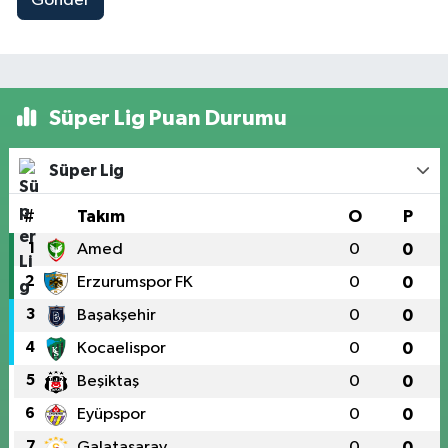
Gönder
Süper Lig Puan Durumu
Süper Lig
#
Takım
O
P
1
Amed
0
0
2
Erzurumspor FK
0
0
3
Başakşehir
0
0
4
Kocaelispor
0
0
5
Beşiktaş
0
0
6
Eyüpspor
0
0
7
Galatasaray
0
0