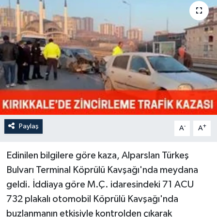
Paylaş
-
+
A
A
Edinilen bilgilere göre kaza, Alparslan Türkeş
Bulvarı Terminal Köprülü Kavşağı'nda meydana
geldi. İddiaya göre M.Ç. idaresindeki 71 ACU
732 plakalı otomobil Köprülü Kavşağı'nda
buzlanmanın etkisiyle kontrolden çıkarak