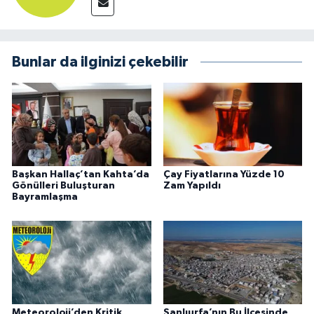
Bunlar da ilginizi çekebilir
Başkan Hallaç’tan Kahta’da
Çay Fiyatlarına Yüzde 10
Gönülleri Buluşturan
Zam Yapıldı
Bayramlaşma
Meteoroloji’den Kritik
Şanlıurfa’nın Bu İlçesinde