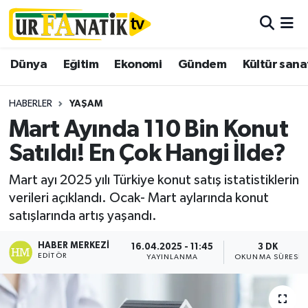
Hava Durumu
Dünya
Eğitim
Ekonomi
Gündem
Kültür sana
Trafik Durumu
HABERLER
YAŞAM
Süper Lig Puan Durumu ve Fikstür
Mart Ayında 110 Bin Konut
Satıldı! En Çok Hangi İlde?
Tüm Manşetler
Mart ayı 2025 yılı Türkiye konut satış istatistiklerin
Son Dakika Haberleri
verileri açıklandı. Ocak- Mart aylarında konut
satışlarında artış yaşandı.
Haber Arşivi
HABER MERKEZI
16.04.2025 - 11:45
3 DK
EDITÖR
YAYINLANMA
OKUNMA SÜRESI