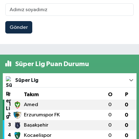
Gönder
Süper Lig Puan Durumu
Süper Lig
#
Takım
O
P
1
Amed
0
0
2
Erzurumspor FK
0
0
3
Başakşehir
0
0
4
Kocaelispor
0
0