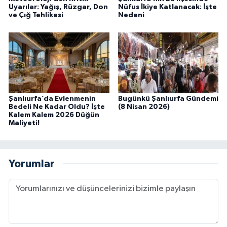
Uyarılar: Yağış, Rüzgar, Don
Nüfus İkiye Katlanacak: İşte
ve Çığ Tehlikesi
Nedeni
Şanlıurfa’da Evlenmenin
Bugünkü Şanlıurfa Gündemi
Bedeli Ne Kadar Oldu? İşte
(8 Nisan 2026)
Kalem Kalem 2026 Düğün
Maliyeti!
Yorumlar