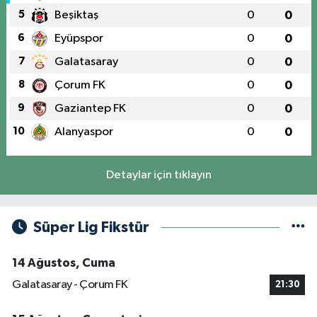
5
Beşiktaş
0
0
6
Eyüpspor
0
0
7
Galatasaray
0
0
8
Çorum FK
0
0
9
Gaziantep FK
0
0
10
Alanyaspor
0
0
Detaylar için tıklayın
Süper Lig Fikstür
14 Ağustos, Cuma
Galatasaray - Çorum FK
21:30