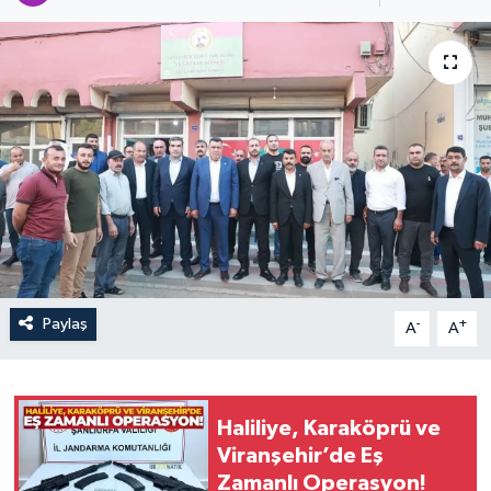
Paylaş
-
+
A
A
Haliliye, Karaköprü ve
Viranşehir’de Eş
Zamanlı Operasyon!