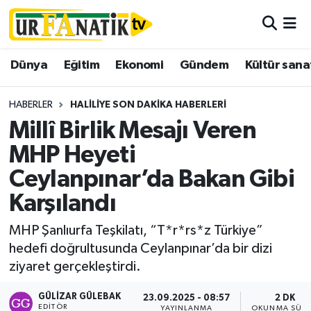
Hava Durumu
Dünya
Eğitim
Ekonomi
Gündem
Kültür sana
Trafik Durumu
HABERLER
HALILIYE SON DAKIKA HABERLERI
Süper Lig Puan Durumu ve Fikstür
Millî Birlik Mesajı Veren
MHP Heyeti
Tüm Manşetler
Ceylanpınar’da Bakan Gibi
Son Dakika Haberleri
Karşılandı
Haber Arşivi
MHP Şanlıurfa Teşkilatı, “T*r*rs*z Türkiye”
hedefi doğrultusunda Ceylanpınar’da bir dizi
ziyaret gerçekleştirdi.
GÜLIZAR GÜLEBAK
23.09.2025 - 08:57
2 DK
EDITÖR
YAYINLANMA
OKUNMA SÜRE