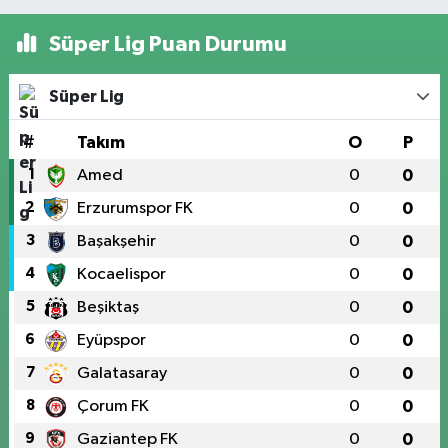
Süper Lig Puan Durumu
Süper Lig
#
Takım
O
P
1
Amed
0
0
2
Erzurumspor FK
0
0
3
Başakşehir
0
0
4
Kocaelispor
0
0
5
Beşiktaş
0
0
6
Eyüpspor
0
0
7
Galatasaray
0
0
8
Çorum FK
0
0
9
Gaziantep FK
0
0