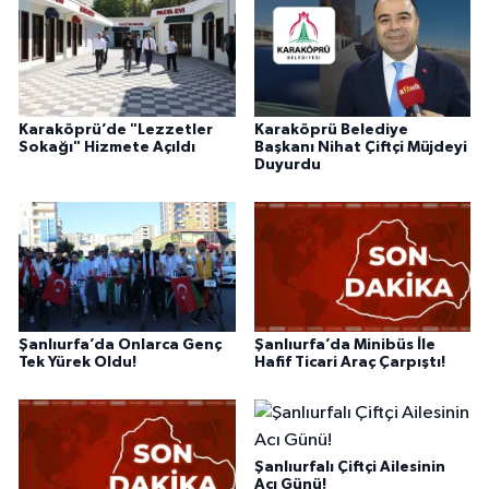
Karaköprü’de "Lezzetler
Karaköprü Belediye
Sokağı" Hizmete Açıldı
Başkanı Nihat Çiftçi Müjdeyi
Duyurdu
Şanlıurfa’da Onlarca Genç
Şanlıurfa’da Minibüs İle
Tek Yürek Oldu!
Hafif Ticari Araç Çarpıştı!
Şanlıurfalı Çiftçi Ailesinin
Acı Günü!