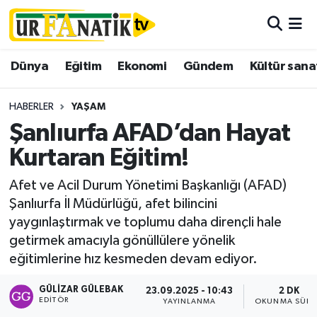
Hava Durumu
Dünya
Eğitim
Ekonomi
Gündem
Kültür sana
Trafik Durumu
HABERLER
YAŞAM
Süper Lig Puan Durumu ve Fikstür
Şanlıurfa AFAD’dan Hayat
Kurtaran Eğitim!
Tüm Manşetler
Afet ve Acil Durum Yönetimi Başkanlığı (AFAD)
Son Dakika Haberleri
Şanlıurfa İl Müdürlüğü, afet bilincini
yaygınlaştırmak ve toplumu daha dirençli hale
Haber Arşivi
getirmek amacıyla gönüllülere yönelik
eğitimlerine hız kesmeden devam ediyor.
GÜLIZAR GÜLEBAK
23.09.2025 - 10:43
2 DK
EDITÖR
YAYINLANMA
OKUNMA SÜRE