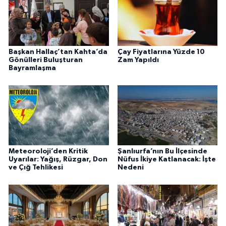
Başkan Hallaç’tan Kahta’da
Çay Fiyatlarına Yüzde 10
Gönülleri Buluşturan
Zam Yapıldı
Bayramlaşma
Meteoroloji’den Kritik
Şanlıurfa’nın Bu İlçesinde
Uyarılar: Yağış, Rüzgar, Don
Nüfus İkiye Katlanacak: İşte
ve Çığ Tehlikesi
Nedeni