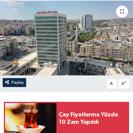
Paylaş
-
+
A
A
Çay Fiyatlarına Yüzde
10 Zam Yapıldı