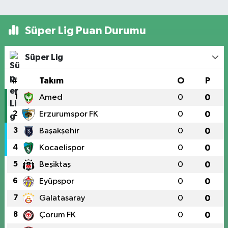
Süper Lig Puan Durumu
Süper Lig
#
Takım
O
P
1
Amed
0
0
2
Erzurumspor FK
0
0
3
Başakşehir
0
0
4
Kocaelispor
0
0
5
Beşiktaş
0
0
6
Eyüpspor
0
0
7
Galatasaray
0
0
8
Çorum FK
0
0