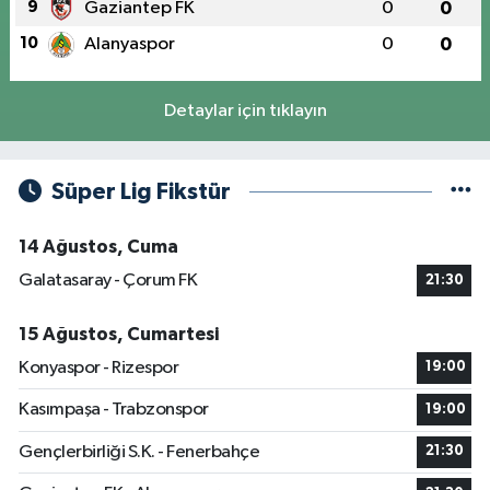
9
Gaziantep FK
0
0
10
Alanyaspor
0
0
Detaylar için tıklayın
Süper Lig Fikstür
14 Ağustos, Cuma
Galatasaray - Çorum FK
21:30
15 Ağustos, Cumartesi
Konyaspor - Rizespor
19:00
Kasımpaşa - Trabzonspor
19:00
Gençlerbirliği S.K. - Fenerbahçe
21:30