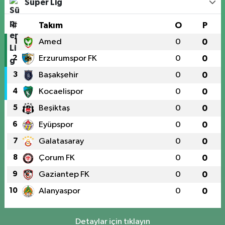
Süper Lig
#
Takım
O
P
1
Amed
0
0
2
Erzurumspor FK
0
0
3
Başakşehir
0
0
4
Kocaelispor
0
0
5
Beşiktaş
0
0
6
Eyüpspor
0
0
7
Galatasaray
0
0
8
Çorum FK
0
0
9
Gaziantep FK
0
0
10
Alanyaspor
0
0
Detaylar için tıklayın