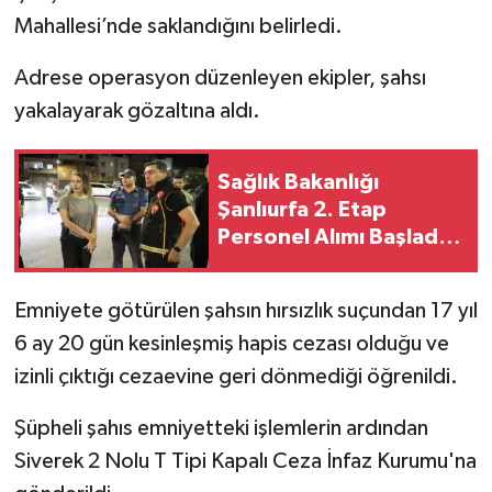
Mahallesi’nde saklandığını belirledi.
Adrese operasyon düzenleyen ekipler, şahsı
yakalayarak gözaltına aldı.
Sağlık Bakanlığı
Şanlıurfa 2. Etap
Personel Alımı Başladı:
Kadro ve Branşlar
Açıklandı
Emniyete götürülen şahsın hırsızlık suçundan 17 yıl
6 ay 20 gün kesinleşmiş hapis cezası olduğu ve
izinli çıktığı cezaevine geri dönmediği öğrenildi.
Şüpheli şahıs emniyetteki işlemlerin ardından
Siverek 2 Nolu T Tipi Kapalı Ceza İnfaz Kurumu'na