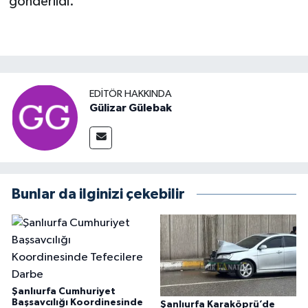
gönderildi.
EDITÖR HAKKINDA
Gülizar Gülebak
Bunlar da ilginizi çekebilir
Şanlıurfa Cumhuriyet
Başsavcılığı Koordinesinde
Şanlıurfa Karaköprü’de