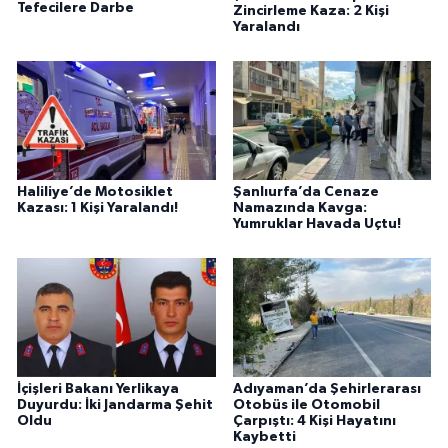
Tefecilere Darbe
Zincirleme Kaza: 2 Kişi
Yaralandı
Haliliye’de Motosiklet
Şanlıurfa’da Cenaze
Kazası: 1 Kişi Yaralandı!
Namazında Kavga:
Yumruklar Havada Uçtu!
İçişleri Bakanı Yerlikaya
Adıyaman’da Şehirlerarası
Duyurdu: İki Jandarma Şehit
Otobüs ile Otomobil
Oldu
Çarpıştı: 4 Kişi Hayatını
Kaybetti