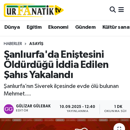
Hava Durumu
Dünya
Eğitim
Ekonomi
Gündem
Kültür sana
Trafik Durumu
HABERLER
ASAYIŞ
Süper Lig Puan Durumu ve Fikstür
Şanlıurfa'da Eniştesini
Öldürdüğü İddia Edilen
Tüm Manşetler
Şahıs Yakalandı
Son Dakika Haberleri
Şanlıurfa’nın Siverek ilçesinde evde ölü bulunan
Mehmet...
Haber Arşivi
GÜLIZAR GÜLEBAK
10.09.2025 - 12:40
1 DK
EDITÖR
YAYINLANMA
OKUNMA SÜRE