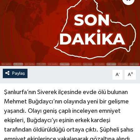
Paylaş
-
+
A
A
Şanlıurfa’nın Siverek ilçesinde evde ölü bulunan
Mehmet Buğdaycı’nın olayında yeni bir gelişme
yaşandı. Olayı geniş çaplı inceleyen emniyet
ekipleri, Buğdaycı’yı eşinin erkek kardeşi
tarafından öldürüldüğü ortaya çıktı. Şüpheli şahıs
emniyet ekiplerince yakalanarak gözaltına alındı.