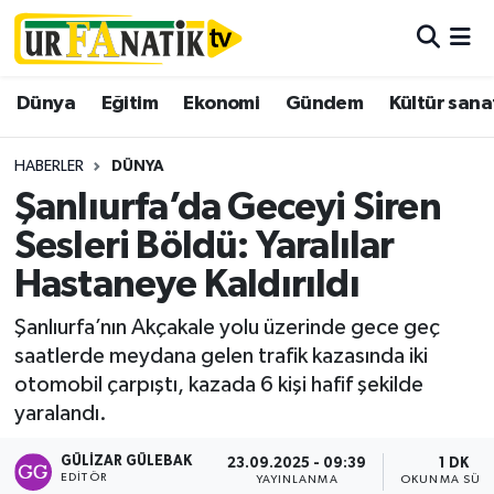
Hava Durumu
Dünya
Eğitim
Ekonomi
Gündem
Kültür sana
Trafik Durumu
HABERLER
DÜNYA
Süper Lig Puan Durumu ve Fikstür
Şanlıurfa’da Geceyi Siren
Sesleri Böldü: Yaralılar
Tüm Manşetler
Hastaneye Kaldırıldı
Son Dakika Haberleri
Şanlıurfa’nın Akçakale yolu üzerinde gece geç
saatlerde meydana gelen trafik kazasında iki
Haber Arşivi
otomobil çarpıştı, kazada 6 kişi hafif şekilde
yaralandı.
GÜLIZAR GÜLEBAK
23.09.2025 - 09:39
1 DK
EDITÖR
YAYINLANMA
OKUNMA SÜRE