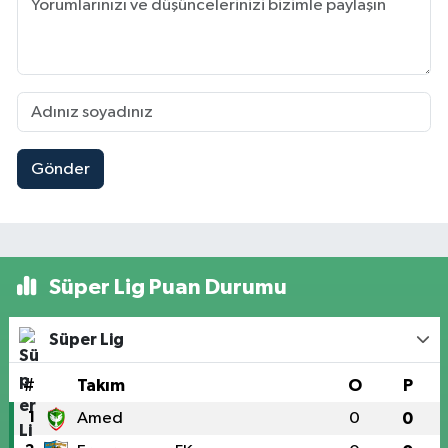
Gönder
Süper Lig Puan Durumu
Süper Lig
#
Takım
O
P
1
Amed
0
0