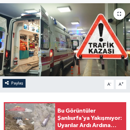
Paylaş
-
+
A
A
Bu Görüntüler
Şanlıurfa’ya Yakışmıyor:
Uyarılar Ardı Ardına