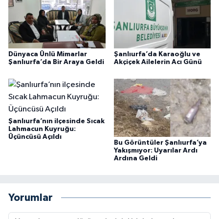
Dünyaca Ünlü Mimarlar
Şanlıurfa’da Karaoğlu ve
Şanlıurfa’da Bir Araya Geldi
Akçiçek Ailelerin Acı Günü
Şanlıurfa’nın ilçesinde Sıcak
Lahmacun Kuyruğu:
Üçüncüsü Açıldı
Bu Görüntüler Şanlıurfa’ya
Yakışmıyor: Uyarılar Ardı
Ardına Geldi
Yorumlar