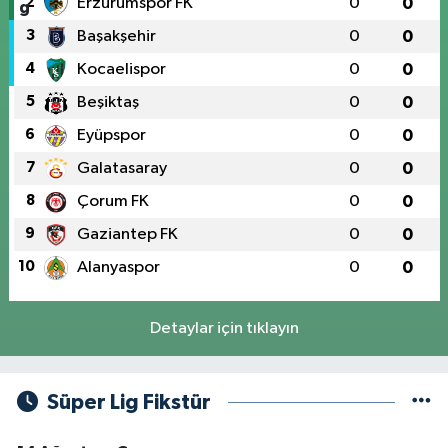
2
Erzurumspor FK
0
0
3
Başakşehir
0
0
4
Kocaelispor
0
0
5
Beşiktaş
0
0
6
Eyüpspor
0
0
7
Galatasaray
0
0
8
Çorum FK
0
0
9
Gaziantep FK
0
0
10
Alanyaspor
0
0
Detaylar için tıklayın
Süper Lig Fikstür