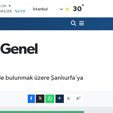
°
COIN
30
İstanbul
602,05
%0.69
LAR
5986
%0.06
RO
0700
%0.1
RLİN
2438
%0.21
! Genel
M ALTIN
8.23
%0.39
T100
768
%48
rde bulunmak üzere Şanlıurfa’ya
-
+
A
A