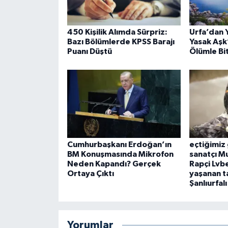
450 Kişilik Alımda Sürpriz:
Urfa’dan Y
Bazı Bölümlerde KPSS Barajı
Yasak Aşk
Puanı Düştü
Ölümle Bit
Cumhurbaşkanı Erdoğan’ın
eçtiğimiz
BM Konuşmasında Mikrofon
sanatçı M
Neden Kapandı? Gerçek
Rapçi Lvb
Ortaya Çıktı
yaşanan t
Şanlıurfa
Yorumlar