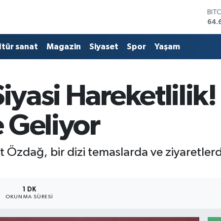
BIT
64.
DO
47,
ltür sanat
Magazin
Siyaset
Spor
Yaşam
EU
55,
STE
64,
Siyasi Hareketlilik
GRA
651
BİS
 Geliyor
13.
it Özdağ, bir dizi temaslarda ve ziyaretle
1 DK
OKUNMA SÜRESI