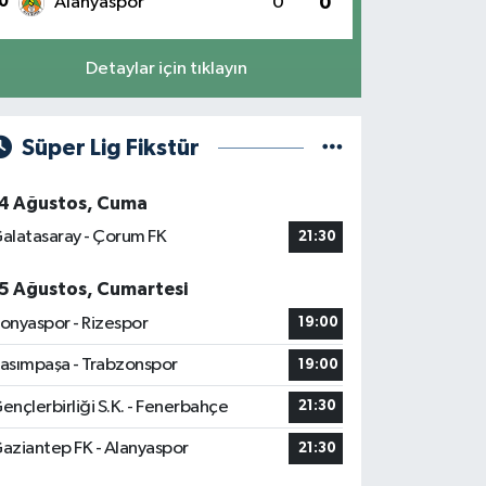
0
Alanyaspor
0
0
Detaylar için tıklayın
Süper Lig Fikstür
4 Ağustos, Cuma
alatasaray - Çorum FK
21:30
5 Ağustos, Cumartesi
onyaspor - Rizespor
19:00
asımpaşa - Trabzonspor
19:00
ençlerbirliği S.K. - Fenerbahçe
21:30
aziantep FK - Alanyaspor
21:30