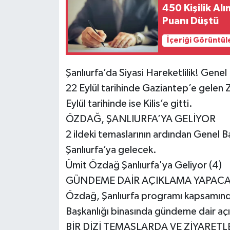
450 Kişilik Al
Puanı Düştü
İçeriği Görüntül
Şanlıurfa’da Siyasi Hareketlilik! Gene
22 Eylül tarihinde Gaziantep’e gelen 
Eylül tarihinde ise Kilis’e gitti.
ÖZDAĞ, ŞANLIURFA’YA GELİYOR
2 ildeki temaslarının ardından Genel
Şanlıurfa’ya gelecek.
Ümit Özdağ Şanlıurfa'ya Geliyor (4)
GÜNDEME DAİR AÇIKLAMA YAPAC
Özdağ, Şanlıurfa programı kapsamında 
Başkanlığı binasında gündeme dair aç
BİR DİZİ TEMASLARDA VE ZİYARE