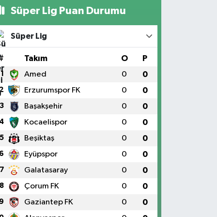
Süper Lig Puan Durumu
Süper Lig
#
Takım
O
P
1
Amed
0
0
2
Erzurumspor FK
0
0
3
Başakşehir
0
0
4
Kocaelispor
0
0
5
Beşiktaş
0
0
6
Eyüpspor
0
0
7
Galatasaray
0
0
8
Çorum FK
0
0
9
Gaziantep FK
0
0