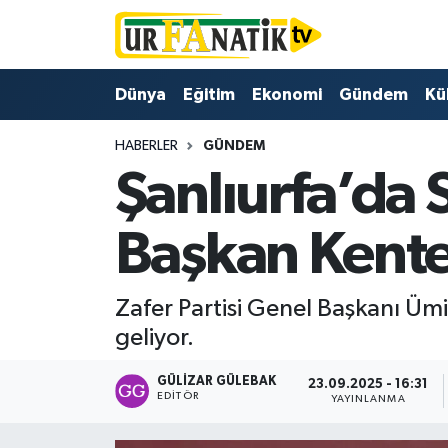
Hava Durumu
Dünya
Eğitim
Ekonomi
Gündem
Kü
Trafik Durumu
HABERLER
GÜNDEM
Şanlıurfa’da 
Süper Lig Puan Durumu ve Fikstür
Tüm Manşetler
Başkan Kente
Son Dakika Haberleri
Zafer Partisi Genel Başkanı Üm
Haber Arşivi
geliyor.
GÜLIZAR GÜLEBAK
23.09.2025 - 16:31
EDITÖR
YAYINLANMA