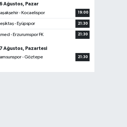
6 Ağustos, Pazar
aşakşehir - Kocaelispor
19:00
eşiktaş - Eyüpspor
21:30
med - Erzurumspor FK
21:30
7 Ağustos, Pazartesi
amsunspor - Göztepe
21:30