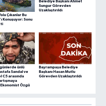
Belediye Başkanı Ahmet
Sungur Görevden
Uzaklaştırıldı
ola Çıkanlar Bu
’ı Konuşuyor: Sonu
ti
 günlerde ünlü
Bayrampaşa Belediye
ustafa Sandal ve
Başkanı Hasan Mutlu
el C5 arasında
Görevden Uzaklaştırıldı
artışmaya
lı Ekonomist Özgü