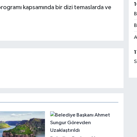
1
rogramı kapsamında bir dizi temaslarda ve
B
B
A
1
S