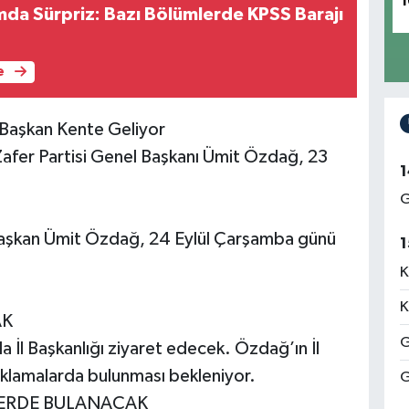
1
ımda Sürpriz: Bazı Bölümlerde KPSS Barajı
e
l Başkan Kente Geliyor
Zafer Partisi Genel Başkanı Ümit Özdağ, 23
1
G
 Başkan Ümit Özdağ, 24 Eylül Çarşamba günü
1
K
K
AK
G
İl Başkanlığı ziyaret edecek. Özdağ’ın İl
ıklamalarda bulunması bekleniyor.
G
TLERDE BULANACAK