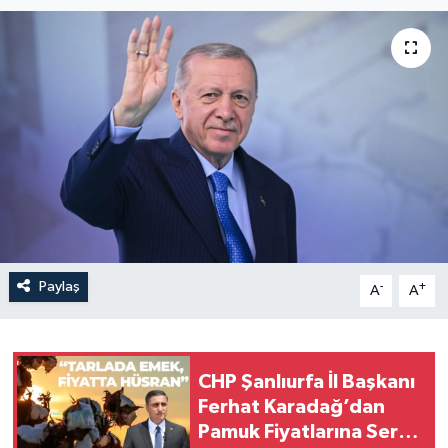
Paylaş
-
+
A
A
CHP Şanlıurfa İl Başkanı
Ferhat Karadağ’dan
Pamuk Fiyatlarına Sert