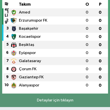
#
Takım
O
P
1
Amed
0
0
2
Erzurumspor FK
0
0
3
Başakşehir
0
0
4
Kocaelispor
0
0
5
Beşiktaş
0
0
6
Eyüpspor
0
0
7
Galatasaray
0
0
8
Çorum FK
0
0
9
Gaziantep FK
0
0
10
Alanyaspor
0
0
Detaylar için tıklayın