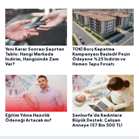
Yeni Karar Sonrası Şaşırtan
TOKİ Borç Kapatma
Tablo: Hangi Markada
Kampanyası Başladı! Peşin
İndirim, Hangisinde Zam
Ödeyene %25 İndirim ve
Var?
Hemen Tapu Fırsatı
Eğitim Yılına Hazırlık
Şanlıurfa’da Kadınlara
Ödeneği Artacak mı?
Büyük Destek: Çalışan
Anneye 157 Bin 500 TL!