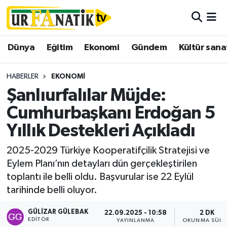
Hava Durumu
Dünya
Eğitim
Ekonomi
Gündem
Kültür sana
Trafik Durumu
HABERLER
EKONOMI
Süper Lig Puan Durumu ve Fikstür
Şanlıurfalılar Müjde:
Cumhurbaşkanı Erdoğan 5
Tüm Manşetler
Yıllık Destekleri Açıkladı
Son Dakika Haberleri
2025-2029 Türkiye Kooperatifçilik Stratejisi ve
Eylem Planı’nın detayları dün gerçekleştirilen
Haber Arşivi
toplantı ile belli oldu. Başvurular ise 22 Eylül
tarihinde belli oluyor.
GÜLIZAR GÜLEBAK
22.09.2025 - 10:58
2 DK
EDITÖR
YAYINLANMA
OKUNMA SÜRE