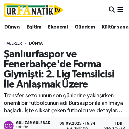
Hava Durumu
Dünya
Eğitim
Ekonomi
Gündem
Kültür sana
Trafik Durumu
HABERLER
DÜNYA
Süper Lig Puan Durumu ve Fikstür
Şanlıurfaspor ve
Fenerbahçe'de Forma
Tüm Manşetler
Giymişti: 2. Lig Temsilcisi
Son Dakika Haberleri
İle Anlaşmak Üzere
Haber Arşivi
Transfer sezonunun son günlerine yaklaşırken
önemli bir futbolcunun adı Bursaspor ile anılmaya
başladı. İşte dikkat çeken futbolcu ve detaylar...
GÜLIZAR GÜLEBAK
09.09.2025 - 16:34
1 DK
EDITÖR
YAYINLANMA
OKUNMA SÜRE