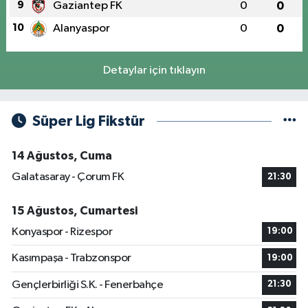
9
Gaziantep FK
0
0
10
Alanyaspor
0
0
Detaylar için tıklayın
Süper Lig Fikstür
14 Ağustos, Cuma
Galatasaray - Çorum FK
21:30
15 Ağustos, Cumartesi
Konyaspor - Rizespor
19:00
Kasımpaşa - Trabzonspor
19:00
Gençlerbirliği S.K. - Fenerbahçe
21:30