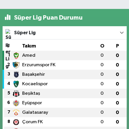
Süper Lig Puan Durumu
Süper Lig
#
Takım
O
P
1
Amed
0
0
2
Erzurumspor FK
0
0
3
Başakşehir
0
0
4
Kocaelispor
0
0
5
Beşiktaş
0
0
6
Eyüpspor
0
0
7
Galatasaray
0
0
8
Çorum FK
0
0