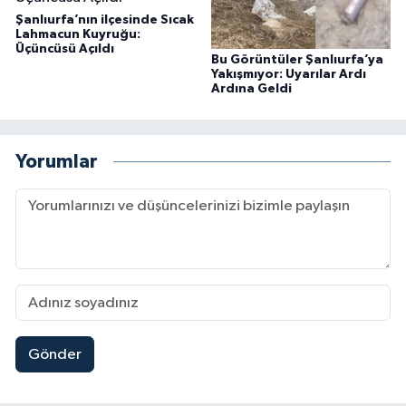
Şanlıurfa’nın ilçesinde Sıcak
Lahmacun Kuyruğu:
Üçüncüsü Açıldı
Bu Görüntüler Şanlıurfa’ya
Yakışmıyor: Uyarılar Ardı
Ardına Geldi
Yorumlar
Gönder