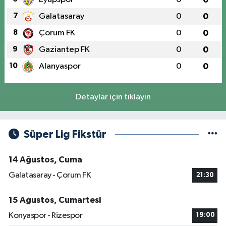
7
Galatasaray
0
0
8
Çorum FK
0
0
9
Gaziantep FK
0
0
10
Alanyaspor
0
0
Detaylar için tıklayın
Süper Lig Fikstür
14 Ağustos, Cuma
Galatasaray - Çorum FK
21:30
15 Ağustos, Cumartesi
Konyaspor - Rizespor
19:00