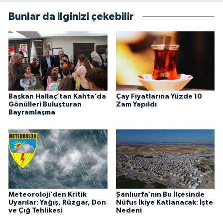
Bunlar da ilginizi çekebilir
Başkan Hallaç’tan Kahta’da
Çay Fiyatlarına Yüzde 10
Gönülleri Buluşturan
Zam Yapıldı
Bayramlaşma
Meteoroloji’den Kritik
Şanlıurfa’nın Bu İlçesinde
Uyarılar: Yağış, Rüzgar, Don
Nüfus İkiye Katlanacak: İşte
ve Çığ Tehlikesi
Nedeni