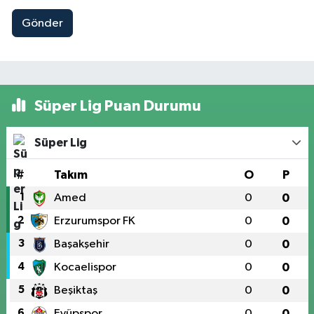
Gönder
Süper Lig Puan Durumu
Süper Lig
#
Takım
O
P
1
Amed
0
0
2
Erzurumspor FK
0
0
3
Başakşehir
0
0
4
Kocaelispor
0
0
5
Beşiktaş
0
0
6
Eyüpspor
0
0