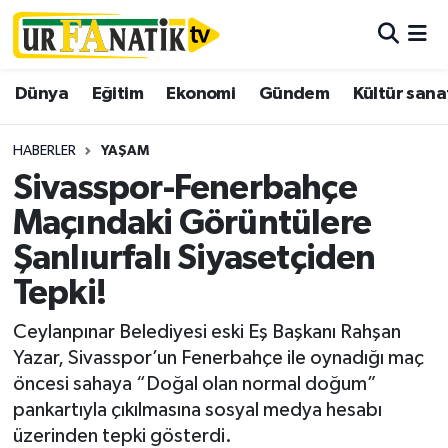
Hava Durumu
Dünya
Eğitim
Ekonomi
Gündem
Kültür sana
Trafik Durumu
HABERLER
YAŞAM
Süper Lig Puan Durumu ve Fikstür
Sivasspor-Fenerbahçe
Maçındaki Görüntülere
Tüm Manşetler
Şanlıurfalı Siyasetçiden
Son Dakika Haberleri
Tepki!
Haber Arşivi
Ceylanpınar Belediyesi eski Eş Başkanı Rahşan
Yazar, Sivasspor’un Fenerbahçe ile oynadığı maç
öncesi sahaya “Doğal olan normal doğum”
pankartıyla çıkılmasına sosyal medya hesabı
üzerinden tepki gösterdi.