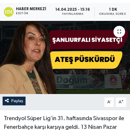
HABER MERKEZI
14.04.2025 - 15:16
1 DK
EDITÖR
YAYINLANMA
OKUNMA SÜRESI
Paylaş
-
+
A
A
Trendyol Süper Lig’in 31. haftasında Sivasspor ile
Fenerbahçe karşı karşıya geldi. 13 Nisan Pazar