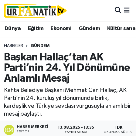
Hava Durumu
Dünya
Eğitim
Ekonomi
Gündem
Kültür sana
Trafik Durumu
HABERLER
GÜNDEM
Süper Lig Puan Durumu ve Fikstür
Başkan Hallaç’tan AK
Parti’nin 24. Yıl Dönümüne
Tüm Manşetler
Anlamlı Mesaj
Son Dakika Haberleri
Kahta Belediye Başkanı Mehmet Can Hallaç, AK
Parti’nin 24. kuruluş yıl dönümünde birlik,
Haber Arşivi
kardeşlik ve Türkiye sevdası vurgusuyla anlamlı bir
mesaj paylaştı.
HABER MERKEZI
13.08.2025 - 13:35
1 DK
EDITÖR
YAYINLANMA
OKUNMA SÜRESI