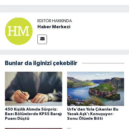
EDITÖR HAKKINDA
Haber Merkezi
Bunlar da ilginizi çekebilir
450 Kişilik Alımda Sürpriz:
Urfa’dan Yola Çıkanlar Bu
Bazı Bölümlerde KPSS Barajı
Yasak Aşk’ı Konuşuyor:
Puanı Düştü
Sonu Ölümle Bitti