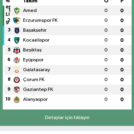
#
Takım
O
P
1
Amed
0
0
2
Erzurumspor FK
0
0
3
Başakşehir
0
0
4
Kocaelispor
0
0
5
Beşiktaş
0
0
6
Eyüpspor
0
0
7
Galatasaray
0
0
8
Çorum FK
0
0
9
Gaziantep FK
0
0
10
Alanyaspor
0
0
Detaylar için tıklayın