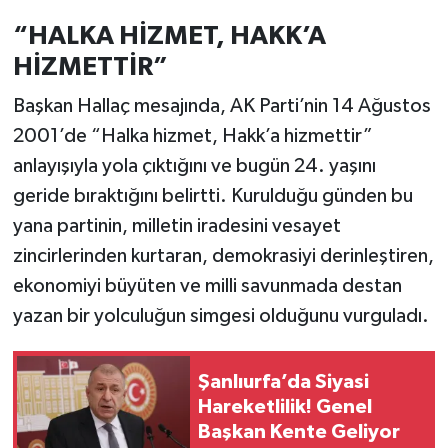
“HALKA HİZMET, HAKK’A
HİZMETTİR”
Başkan Hallaç mesajında, AK Parti’nin 14 Ağustos
2001’de “Halka hizmet, Hakk’a hizmettir”
anlayışıyla yola çıktığını ve bugün 24. yaşını
geride bıraktığını belirtti. Kurulduğu günden bu
yana partinin, milletin iradesini vesayet
zincirlerinden kurtaran, demokrasiyi derinleştiren,
ekonomiyi büyüten ve milli savunmada destan
yazan bir yolculuğun simgesi olduğunu vurguladı.
Şanlıurfa’da Siyasi
Hareketlilik! Genel
Başkan Kente Geliyor