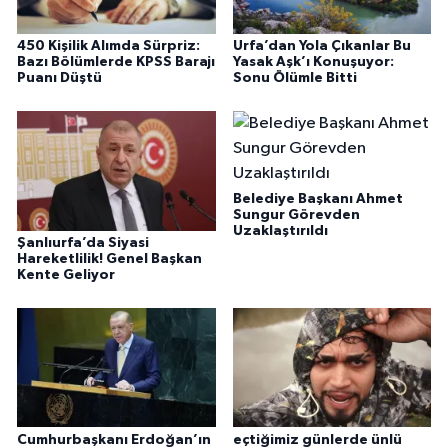
450 Kişilik Alımda Sürpriz:
Urfa’dan Yola Çıkanlar Bu
Bazı Bölümlerde KPSS Barajı
Yasak Aşk’ı Konuşuyor:
Puanı Düştü
Sonu Ölümle Bitti
Belediye Başkanı Ahmet
Sungur Görevden
Uzaklaştırıldı
Şanlıurfa’da Siyasi
Hareketlilik! Genel Başkan
Kente Geliyor
Cumhurbaşkanı Erdoğan’ın
eçtiğimiz günlerde ünlü