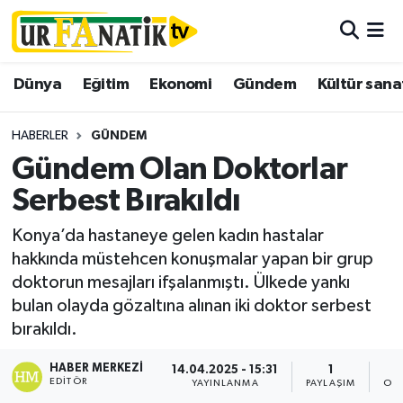
Hava Durumu
Dünya
Eğitim
Ekonomi
Gündem
Kültür sana
Trafik Durumu
HABERLER
GÜNDEM
Süper Lig Puan Durumu ve Fikstür
Gündem Olan Doktorlar
Serbest Bırakıldı
Tüm Manşetler
Konya’da hastaneye gelen kadın hastalar
Son Dakika Haberleri
hakkında müstehcen konuşmalar yapan bir grup
doktorun mesajları ifşalanmıştı. Ülkede yankı
Haber Arşivi
bulan olayda gözaltına alınan iki doktor serbest
bırakıldı.
HABER MERKEZI
14.04.2025 - 15:31
1
EDITÖR
YAYINLANMA
PAYLAŞIM
OK