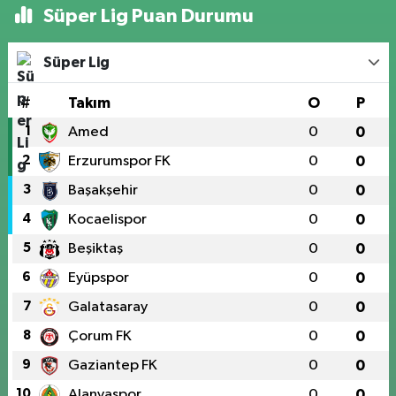
Süper Lig Puan Durumu
Süper Lig
#
Takım
O
P
1
Amed
0
0
2
Erzurumspor FK
0
0
3
Başakşehir
0
0
4
Kocaelispor
0
0
5
Beşiktaş
0
0
6
Eyüpspor
0
0
7
Galatasaray
0
0
8
Çorum FK
0
0
9
Gaziantep FK
0
0
10
Alanyaspor
0
0