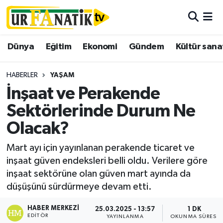
Hava Durumu
Dünya
Eğitim
Ekonomi
Gündem
Kültür sana
Trafik Durumu
HABERLER
YAŞAM
Süper Lig Puan Durumu ve Fikstür
İnşaat ve Perakende
Sektörlerinde Durum Ne
Tüm Manşetler
Olacak?
Son Dakika Haberleri
Mart ayı için yayınlanan perakende ticaret ve
inşaat güven endeksleri belli oldu. Verilere göre
Haber Arşivi
inşaat sektörüne olan güven mart ayında da
düşüşünü sürdürmeye devam etti.
HABER MERKEZI
25.03.2025 - 13:57
1 DK
EDITÖR
YAYINLANMA
OKUNMA SÜRESI