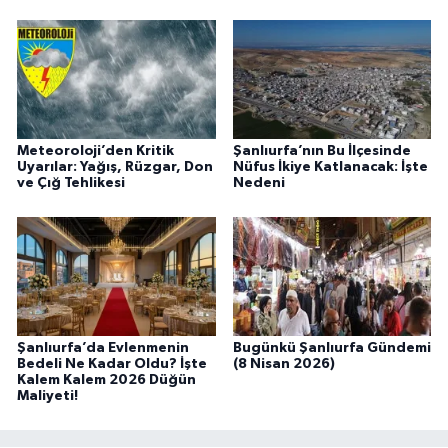
Meteoroloji’den Kritik
Şanlıurfa’nın Bu İlçesinde
Uyarılar: Yağış, Rüzgar, Don
Nüfus İkiye Katlanacak: İşte
ve Çığ Tehlikesi
Nedeni
Şanlıurfa’da Evlenmenin
Bugünkü Şanlıurfa Gündemi
Bedeli Ne Kadar Oldu? İşte
(8 Nisan 2026)
Kalem Kalem 2026 Düğün
Maliyeti!