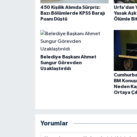
450 Kişilik Alımda Sürpriz:
Urfa’dan Y
Bazı Bölümlerde KPSS Barajı
Yasak Aşk
Puanı Düştü
Ölümle Bit
Belediye Başkanı Ahmet
Sungur Görevden
Uzaklaştırıldı
Cumhurba
BM Konuş
Neden Ka
Ortaya Çı
Yorumlar