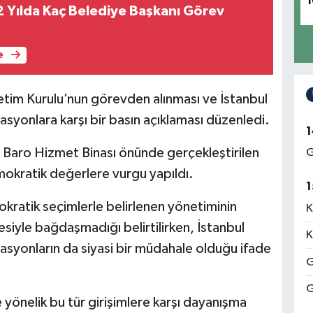
1
2 Yılda Kaç Belediye Başkanı Görev
e
etim Kurulu’nun görevden alınması ve İstanbul
syonlara karşı bir basın açıklaması düzenledi.
1
 Baro Hizmet Binası önünde gerçekleştirilen
G
okratik değerlere vurgu yapıldı.
1
kratik seçimlerle belirlenen yönetiminin
K
esiyle bağdaşmadığı belirtilirken, İstanbul
K
asyonların da siyasi bir müdahale olduğu ifade
G
G
yönelik bu tür girişimlere karşı dayanışma