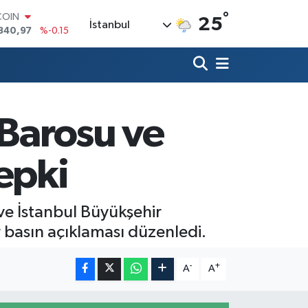
°
COIN
25
İstanbul
840,97
%-0.15
LAR
7436
%0.18
RO
2510
%0.32
RLİN
4811
%0.38
 Barosu ve
M ALTIN
0.55
%0
T100
epki
779
%-14
ve İstanbul Büyükşehir
r basın açıklaması düzenledi.
-
+
A
A