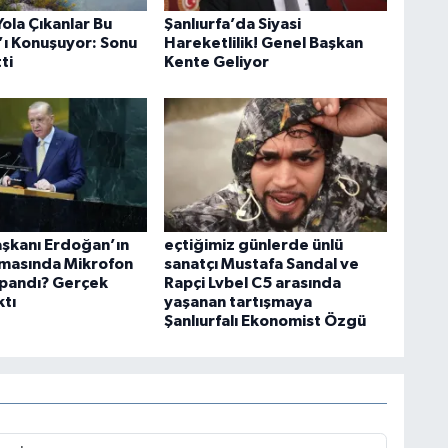
ola Çıkanlar Bu
Şanlıurfa’da Siyasi
’ı Konuşuyor: Sonu
Hareketlilik! Genel Başkan
ti
Kente Geliyor
şkanı Erdoğan’ın
eçtiğimiz günlerde ünlü
masında Mikrofon
sanatçı Mustafa Sandal ve
pandı? Gerçek
Rapçi Lvbel C5 arasında
ktı
yaşanan tartışmaya
Şanlıurfalı Ekonomist Özgü