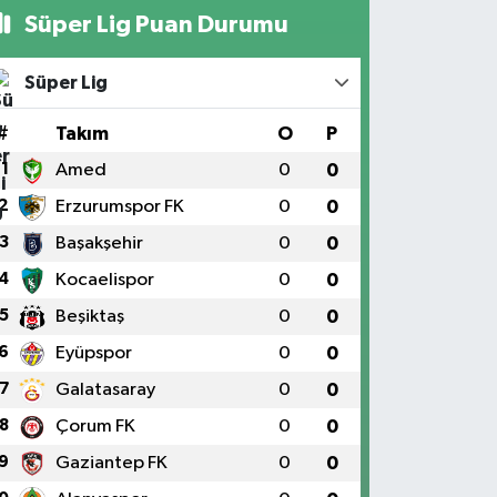
Süper Lig Puan Durumu
Süper Lig
#
Takım
O
P
1
Amed
0
0
2
Erzurumspor FK
0
0
3
Başakşehir
0
0
4
Kocaelispor
0
0
5
Beşiktaş
0
0
6
Eyüpspor
0
0
7
Galatasaray
0
0
8
Çorum FK
0
0
9
Gaziantep FK
0
0