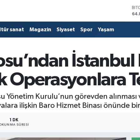
BIT
64.
DO
47,
ltür sanat
Magazin
Siyaset
Spor
Yaşam
EU
55,
STE
64,
osu’ndan İstanbul
GRA
666
BİS
ik Operasyonlara T
13.
su Yönetim Kurulu’nun görevden alınması 
valara ilişkin Baro Hizmet Binası önünde bi
1 DK
OKUNMA SÜRESI