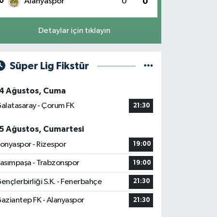
0
Alanyaspor
0
0
Detaylar için tıklayın
Süper Lig Fikstür
4 Ağustos, Cuma
alatasaray - Çorum FK
21:30
5 Ağustos, Cumartesi
onyaspor - Rizespor
19:00
asımpaşa - Trabzonspor
19:00
ençlerbirliği S.K. - Fenerbahçe
21:30
aziantep FK - Alanyaspor
21:30