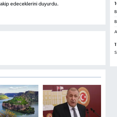
 takip edeceklerini duyurdu.
1
B
B
A
1
S