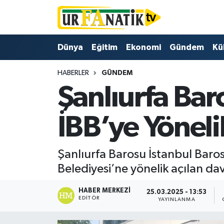
Hava Durumu
Dünya
Eğitim
Ekonomi
Gündem
Kü
Trafik Durumu
HABERLER
GÜNDEM
Şanlıurfa Bar
Süper Lig Puan Durumu ve Fikstür
Tüm Manşetler
İBB’ye Yönel
Son Dakika Haberleri
Şanlıurfa Barosu İstanbul Baro
Haber Arşivi
Belediyesi’ne yönelik açılan da
HABER MERKEZI
25.03.2025 - 13:53
EDITÖR
YAYINLANMA