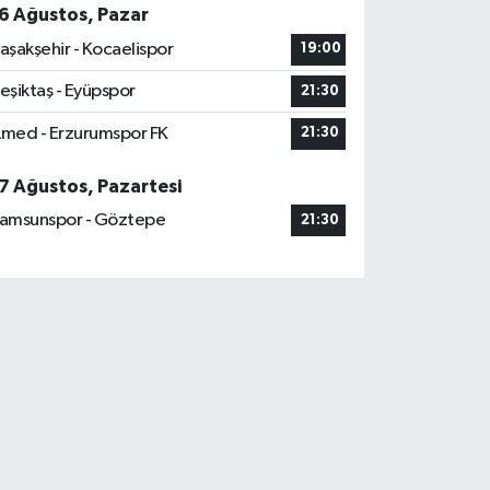
6 Ağustos, Pazar
aşakşehir - Kocaelispor
19:00
eşiktaş - Eyüpspor
21:30
med - Erzurumspor FK
21:30
7 Ağustos, Pazartesi
amsunspor - Göztepe
21:30