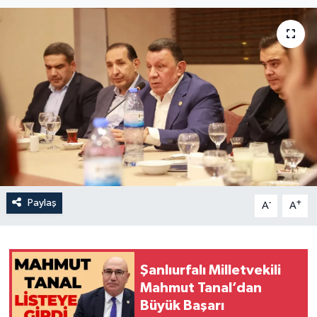
Paylaş
-
+
A
A
Şanlıurfalı Milletvekili
Mahmut Tanal’dan
Büyük Başarı