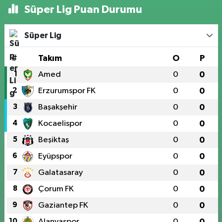
Süper Lig Puan Durumu
Süper Lig
#
Takım
O
P
1
Amed
0
0
2
Erzurumspor FK
0
0
3
Başakşehir
0
0
4
Kocaelispor
0
0
5
Beşiktaş
0
0
6
Eyüpspor
0
0
7
Galatasaray
0
0
8
Çorum FK
0
0
9
Gaziantep FK
0
0
10
Alanyaspor
0
0