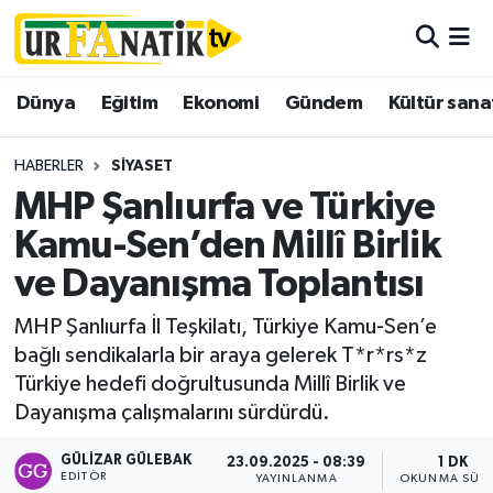
Hava Durumu
Dünya
Eğitim
Ekonomi
Gündem
Kültür sana
Trafik Durumu
HABERLER
SIYASET
Süper Lig Puan Durumu ve Fikstür
MHP Şanlıurfa ve Türkiye
Kamu-Sen’den Millî Birlik
Tüm Manşetler
ve Dayanışma Toplantısı
Son Dakika Haberleri
MHP Şanlıurfa İl Teşkilatı, Türkiye Kamu-Sen’e
bağlı sendikalarla bir araya gelerek T*r*rs*z
Haber Arşivi
Türkiye hedefi doğrultusunda Millî Birlik ve
Dayanışma çalışmalarını sürdürdü.
GÜLIZAR GÜLEBAK
23.09.2025 - 08:39
1 DK
EDITÖR
YAYINLANMA
OKUNMA SÜRE