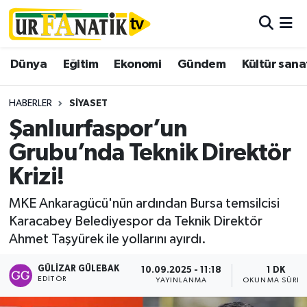
Hava Durumu
Dünya
Eğitim
Ekonomi
Gündem
Kültür sana
Trafik Durumu
HABERLER
SIYASET
Süper Lig Puan Durumu ve Fikstür
Şanlıurfaspor’un
Grubu’nda Teknik Direktör
Tüm Manşetler
Krizi!
Son Dakika Haberleri
MKE Ankaragücü'nün ardından Bursa temsilcisi
Karacabey Belediyespor da Teknik Direktör
Haber Arşivi
Ahmet Taşyürek ile yollarını ayırdı.
GÜLIZAR GÜLEBAK
10.09.2025 - 11:18
1 DK
EDITÖR
YAYINLANMA
OKUNMA SÜRES