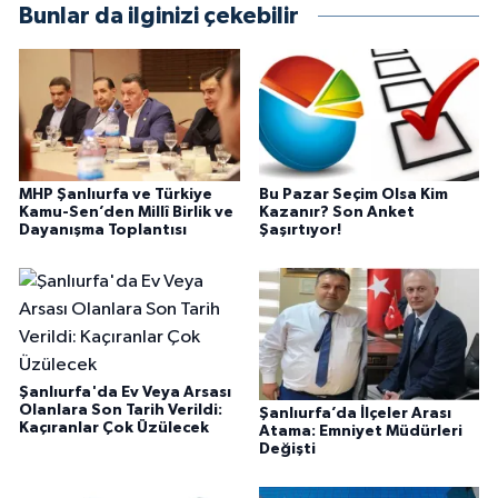
Bunlar da ilginizi çekebilir
MHP Şanlıurfa ve Türkiye
Bu Pazar Seçim Olsa Kim
Kamu-Sen’den Millî Birlik ve
Kazanır? Son Anket
Dayanışma Toplantısı
Şaşırtıyor!
Şanlıurfa'da Ev Veya Arsası
Olanlara Son Tarih Verildi:
Şanlıurfa’da İlçeler Arası
Kaçıranlar Çok Üzülecek
Atama: Emniyet Müdürleri
Değişti