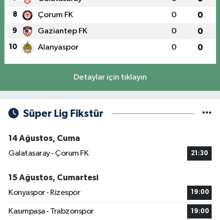
8
Çorum FK
0
0
9
Gaziantep FK
0
0
10
Alanyaspor
0
0
Detaylar için tıklayın
Süper Lig Fikstür
14 Ağustos, Cuma
Galatasaray - Çorum FK
21:30
15 Ağustos, Cumartesi
Konyaspor - Rizespor
19:00
Kasımpaşa - Trabzonspor
19:00