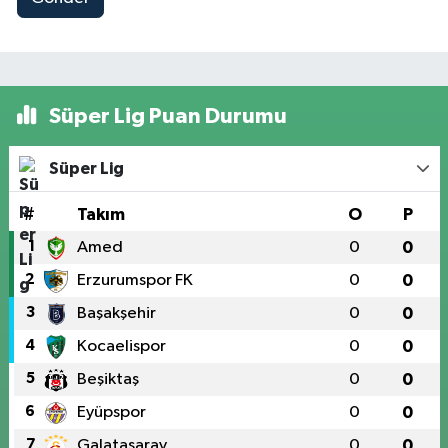
Süper Lig Puan Durumu
Süper Lig
#
Takım
O
P
1
Amed
0
0
2
Erzurumspor FK
0
0
3
Başakşehir
0
0
4
Kocaelispor
0
0
5
Beşiktaş
0
0
6
Eyüpspor
0
0
7
Galatasaray
0
0