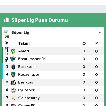
Süper Lig Puan Durumu
Süper Lig
#
Takım
O
P
1
Amed
0
0
2
Erzurumspor FK
0
0
3
Başakşehir
0
0
4
Kocaelispor
0
0
5
Beşiktaş
0
0
6
Eyüpspor
0
0
7
Galatasaray
0
0
8
Çorum FK
0
0