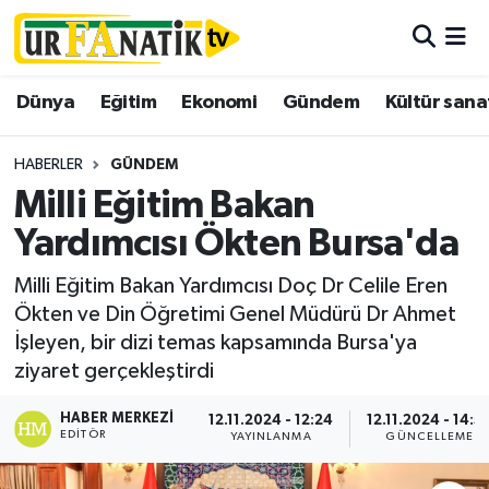
Hava Durumu
Dünya
Eğitim
Ekonomi
Gündem
Kültür sana
Trafik Durumu
HABERLER
GÜNDEM
Süper Lig Puan Durumu ve Fikstür
Milli Eğitim Bakan
Yardımcısı Ökten Bursa'da
Tüm Manşetler
Milli Eğitim Bakan Yardımcısı Doç Dr Celile Eren
Son Dakika Haberleri
Ökten ve Din Öğretimi Genel Müdürü Dr Ahmet
İşleyen, bir dizi temas kapsamında Bursa'ya
Haber Arşivi
ziyaret gerçekleştirdi
HABER MERKEZI
12.11.2024 - 12:24
12.11.2024 - 14:5
EDITÖR
YAYINLANMA
GÜNCELLEME