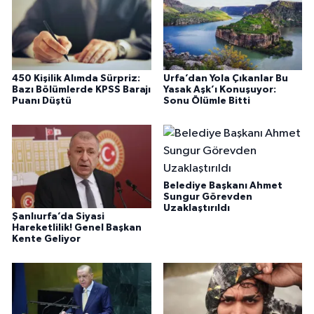
450 Kişilik Alımda Sürpriz:
Urfa’dan Yola Çıkanlar Bu
Bazı Bölümlerde KPSS Barajı
Yasak Aşk’ı Konuşuyor:
Puanı Düştü
Sonu Ölümle Bitti
Belediye Başkanı Ahmet
Sungur Görevden
Uzaklaştırıldı
Şanlıurfa’da Siyasi
Hareketlilik! Genel Başkan
Kente Geliyor