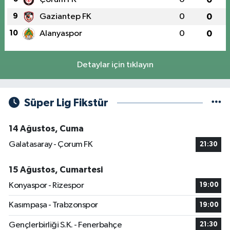
9
Gaziantep FK
0
0
10
Alanyaspor
0
0
Detaylar için tıklayın
Süper Lig Fikstür
14 Ağustos, Cuma
Galatasaray - Çorum FK
21:30
15 Ağustos, Cumartesi
Konyaspor - Rizespor
19:00
Kasımpaşa - Trabzonspor
19:00
Gençlerbirliği S.K. - Fenerbahçe
21:30