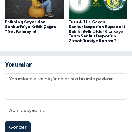
Psikolog Sayar’dan
Turu 4-1 İle Geçen
Şanlıurfa’ya Kritik Çağrı:
Şanlıurfaspor’un Kupadaki
“Geç Kalmayın!
Rakibi Belli Oldu! Kızılkaya
Tarım Şanlıurfaspor’un
Ziraat Türkiye Kupası 2
Yorumlar
Gönder