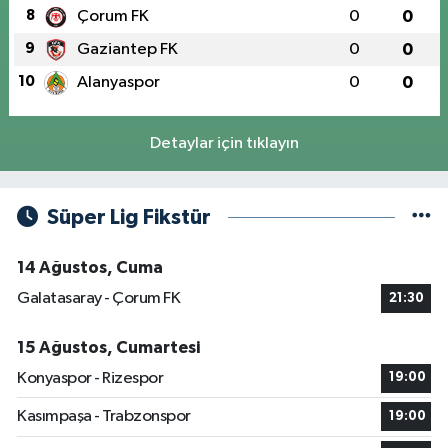
8
Çorum FK
0
0
9
Gaziantep FK
0
0
10
Alanyaspor
0
0
Detaylar için tıklayın
Süper Lig Fikstür
14 Ağustos, Cuma
Galatasaray - Çorum FK
21:30
15 Ağustos, Cumartesi
Konyaspor - Rizespor
19:00
Kasımpaşa - Trabzonspor
19:00