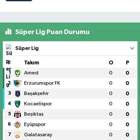
Süper Lig Puan Durumu
Süper Lig
#
Takım
O
P
1
Amed
0
0
2
Erzurumspor FK
0
0
3
Başakşehir
0
0
4
Kocaelispor
0
0
5
Beşiktaş
0
0
6
Eyüpspor
0
0
7
Galatasaray
0
0