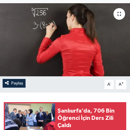
Paylaş
-
+
A
A
Şanlıurfa’da, 706 Bin
Öğrenci İçin Ders Zili
Çaldı