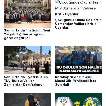
Çocuğunuz Okula Hazır Mı?
Uzmandan Velilere Kritik
Uyarılar!
Şanlıurfa’da “İletişimin Yeni
Yüzyılı” Eğitim programı
gerçekleştirildi
Şanlıurfa’da Fiyatı 100 Bin
Karaköprü’de Bir Okul
TL’yi Buldu: Veliler
Masal Gibi Yenilendi! İşte
Zamlardan Dert Yakındı
Son Hali