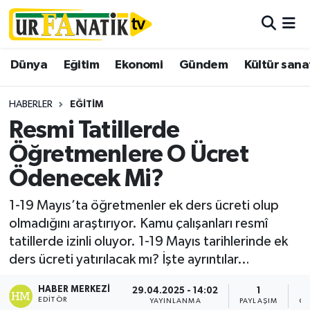
Hava Durumu
Dünya
Eğitim
Ekonomi
Gündem
Kültür sana
Trafik Durumu
HABERLER
EĞITIM
Süper Lig Puan Durumu ve Fikstür
Resmi Tatillerde
Öğretmenlere O Ücret
Tüm Manşetler
Ödenecek Mi?
Son Dakika Haberleri
1-19 Mayıs’ta öğretmenler ek ders ücreti olup
olmadığını araştırıyor. Kamu çalışanları resmî
Haber Arşivi
tatillerde izinli oluyor. 1-19 Mayıs tarihlerinde ek
ders ücreti yatırılacak mı? İşte ayrıntılar…
HABER MERKEZI
29.04.2025 - 14:02
1
EDITÖR
YAYINLANMA
PAYLAŞIM
OK