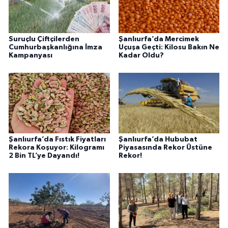
Suruçlu Çiftçilerden
Şanlıurfa’da Mercimek
Cumhurbaşkanlığına İmza
Uçuşa Geçti: Kilosu Bakın Ne
Kampanyası
Kadar Oldu?
Şanlıurfa’da Fıstık Fiyatları
Şanlıurfa’da Hububat
Rekora Koşuyor: Kilogramı
Piyasasında Rekor Üstüne
2 Bin TL’ye Dayandı!
Rekor!