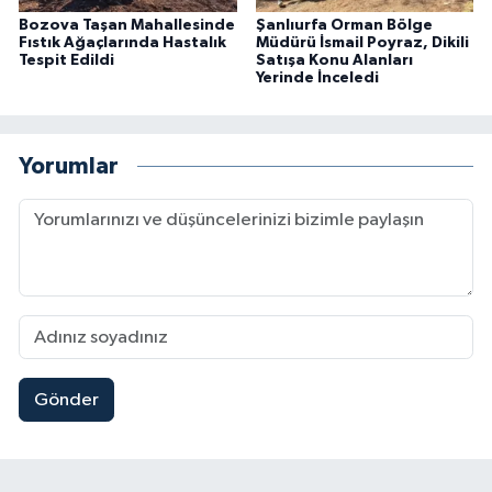
Bozova Taşan Mahallesinde
Şanlıurfa Orman Bölge
Fıstık Ağaçlarında Hastalık
Müdürü İsmail Poyraz, Dikili
Tespit Edildi
Satışa Konu Alanları
Yerinde İnceledi
Yorumlar
Gönder