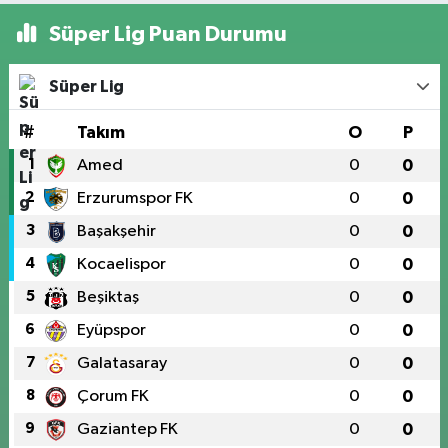
Süper Lig Puan Durumu
Süper Lig
#
Takım
O
P
1
Amed
0
0
2
Erzurumspor FK
0
0
3
Başakşehir
0
0
4
Kocaelispor
0
0
5
Beşiktaş
0
0
6
Eyüpspor
0
0
7
Galatasaray
0
0
8
Çorum FK
0
0
9
Gaziantep FK
0
0