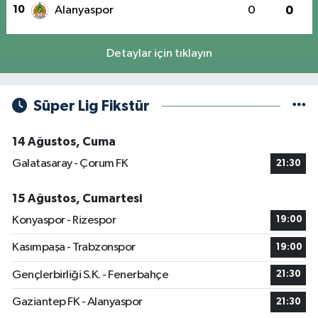
10
Alanyaspor
0
0
Detaylar için tıklayın
Süper Lig Fikstür
14 Ağustos, Cuma
Galatasaray - Çorum FK
21:30
15 Ağustos, Cumartesi
Konyaspor - Rizespor
19:00
Kasımpaşa - Trabzonspor
19:00
Gençlerbirliği S.K. - Fenerbahçe
21:30
Gaziantep FK - Alanyaspor
21:30