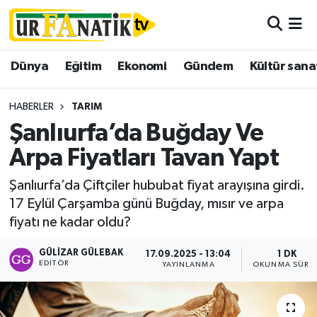
Hava Durumu
Dünya
Eğitim
Ekonomi
Gündem
Kültür sana
Trafik Durumu
HABERLER
TARIM
Süper Lig Puan Durumu ve Fikstür
Şanlıurfa’da Buğday Ve
Arpa Fiyatları Tavan Yapt
Tüm Manşetler
Şanlıurfa’da Çiftçiler hububat fiyat arayışına girdi.
Son Dakika Haberleri
17 Eylül Çarşamba günü Buğday, mısır ve arpa
fiyatı ne kadar oldu?
Haber Arşivi
GÜLIZAR GÜLEBAK
17.09.2025 - 13:04
1 DK
EDITÖR
YAYINLANMA
OKUNMA SÜRES