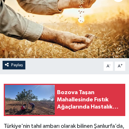
Paylaş
-
+
A
A
Bozova Taşan
Mahallesinde Fıstık
Ağaçlarında Hastalık
Tespit Edildi
Türkiye'nin tahıl ambarı olarak bilinen Şanlıurfa’da,