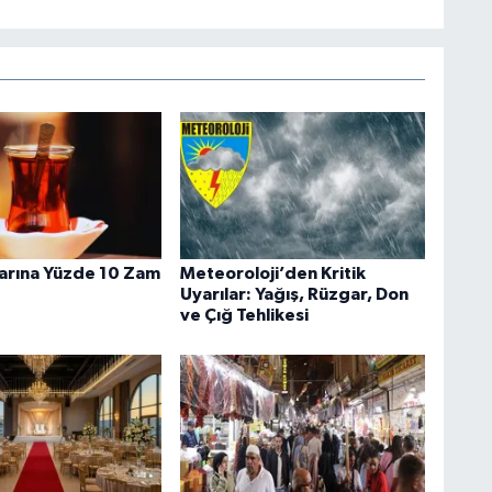
larına Yüzde 10 Zam
Meteoroloji’den Kritik
Uyarılar: Yağış, Rüzgar, Don
ve Çığ Tehlikesi