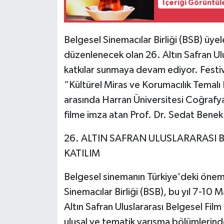
İçeriği Görüntül
Belgesel Sinemacılar Birliği (BSB) üyele
düzenlenecek olan 26. Altın Safran Ulu
katkılar sunmaya devam ediyor. Festiva
“Kültürel Miras ve Korumacılık Temalı B
arasında Harran Üniversitesi Coğrafya
filme imza atan Prof. Dr. Sedat Benek 
26. ALTIN SAFRAN ULUSLARARASI B
KATILIM
Belgesel sinemanın Türkiye'deki önemli
Sinemacılar Birliği (BSB), bu yıl 7-10 
Altın Safran Uluslararası Belgesel Film 
ulusal ve tematik yarışma bölümlerinde