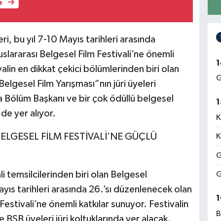
e
ri, bu yıl 7-10 Mayıs tarihleri arasında
slararası Belgesel Film Festivali’ne önemli
1
lin en dikkat çekici bölümlerinden biri olan
G
elgesel Film Yarışması”nın jüri üyeleri
 Bölüm Başkanı ve bir çok ödüllü belgesel
1
de yer alıyor.
K
ELGESEL FİLM FESTİVALİ’NE GÜÇLÜ
K
G
 temsilcilerinden biri olan Belgesel
G
Mayıs tarihleri arasında 26.’sı düzenlenecek olan
1
Festivali’ne önemli katkılar sunuyor. Festivalin
B
 BSB üyeleri jüri koltuklarında yer alacak.