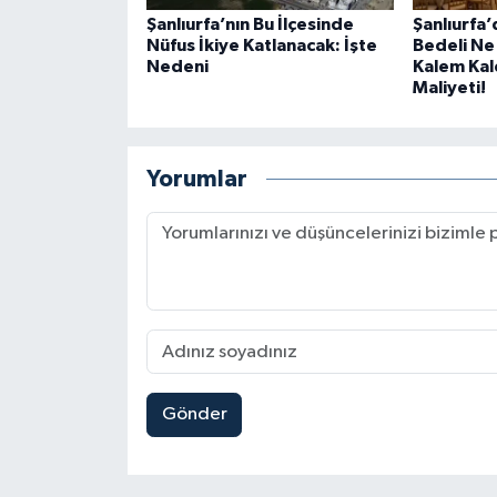
Şanlıurfa’nın Bu İlçesinde
Şanlıurfa
Nüfus İkiye Katlanacak: İşte
Bedeli Ne
Nedeni
Kalem Ka
Maliyeti!
Yorumlar
Gönder