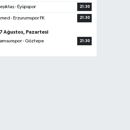
eşiktaş - Eyüpspor
21:30
med - Erzurumspor FK
21:30
7 Ağustos, Pazartesi
amsunspor - Göztepe
21:30