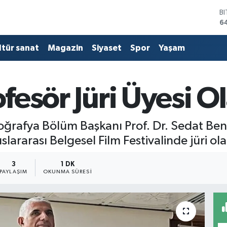
B
6
D
4
ltür sanat
Magazin
Siyaset
Spor
Yaşam
E
5
S
6
ofesör Jüri Üyesi O
G
6
B
Coğrafya Bölüm Başkanı Prof. Dr. Sedat Ben
1
slararası Belgesel Film Festivalinde jüri ola
3
1 DK
PAYLAŞIM
OKUNMA SÜRESI