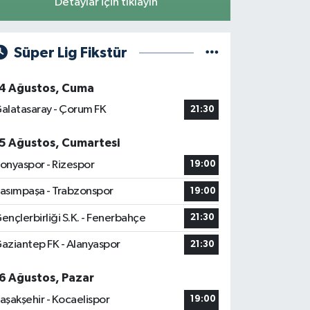
Detaylar için tıklayın
Süper Lig Fikstür
4 Ağustos, Cuma
alatasaray - Çorum FK
21:30
5 Ağustos, Cumartesi
onyaspor - Rizespor
19:00
asımpaşa - Trabzonspor
19:00
ençlerbirliği S.K. - Fenerbahçe
21:30
aziantep FK - Alanyaspor
21:30
6 Ağustos, Pazar
aşakşehir - Kocaelispor
19:00