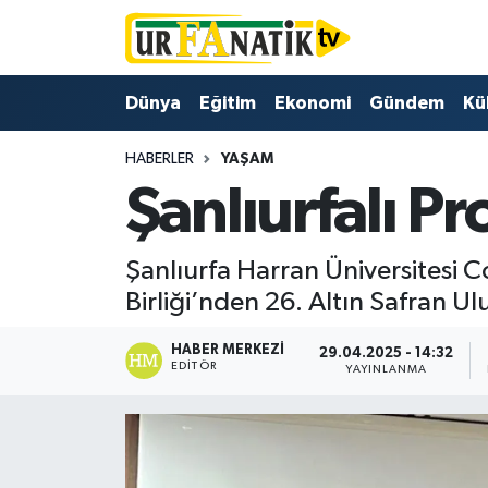
Hava Durumu
Dünya
Eğitim
Ekonomi
Gündem
Kü
Trafik Durumu
HABERLER
YAŞAM
Şanlıurfalı Pr
Süper Lig Puan Durumu ve Fikstür
Tüm Manşetler
Şanlıurfa Harran Üniversitesi 
Birliği’nden 26. Altın Safran Ulu
Son Dakika Haberleri
HABER MERKEZI
29.04.2025 - 14:32
Haber Arşivi
EDITÖR
YAYINLANMA