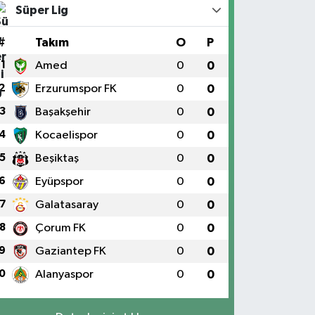
Süper Lig
#
Takım
O
P
1
Amed
0
0
2
Erzurumspor FK
0
0
3
Başakşehir
0
0
4
Kocaelispor
0
0
5
Beşiktaş
0
0
6
Eyüpspor
0
0
7
Galatasaray
0
0
8
Çorum FK
0
0
9
Gaziantep FK
0
0
0
Alanyaspor
0
0