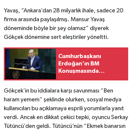
Yavaş, “Ankara’dan 28 milyarlık ihale, sadece 20
firma arasında paylaşılmış. Mansur Yavaş
döneminde böyle bir şey olamaz” diyerek
Gökçek dönemine sert eleştiriler yöneltti.
Cumhurbaşkanı
Erdoğan’ın BM
Konuşmasında
Mikrofon Neden
Kapandı? Gerçek
Gökçek’in bu iddialara karşı savunması “Ben
Ortaya Çıktı
haram yemem” şeklinde olurken, sosyal medya
kullanıcıları bu açıklamaya esprili yorumlarla yanıt
verdi. Ancak en dikkat çekici tepki, oyuncu Serkay
Tütüncü’den geldi. Tütüncü’nün “Ekmek banarsın