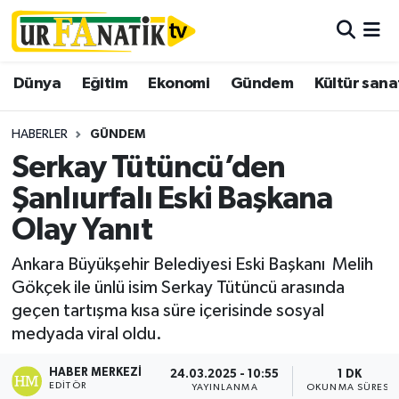
Hava Durumu
Dünya
Eğitim
Ekonomi
Gündem
Kültür sana
Trafik Durumu
HABERLER
GÜNDEM
Süper Lig Puan Durumu ve Fikstür
Serkay Tütüncü’den
Şanlıurfalı Eski Başkana
Tüm Manşetler
Olay Yanıt
Son Dakika Haberleri
Ankara Büyükşehir Belediyesi Eski Başkanı Melih
Gökçek ile ünlü isim Serkay Tütüncü arasında
Haber Arşivi
geçen tartışma kısa süre içerisinde sosyal
medyada viral oldu.
HABER MERKEZI
24.03.2025 - 10:55
1 DK
EDITÖR
YAYINLANMA
OKUNMA SÜRESI