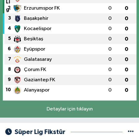
2
Erzurumspor FK
0
0
3
Başakşehir
0
0
4
Kocaelispor
0
0
5
Beşiktaş
0
0
6
Eyüpspor
0
0
7
Galatasaray
0
0
8
Çorum FK
0
0
9
Gaziantep FK
0
0
10
Alanyaspor
0
0
Detaylar için tıklayın
Süper Lig Fikstür