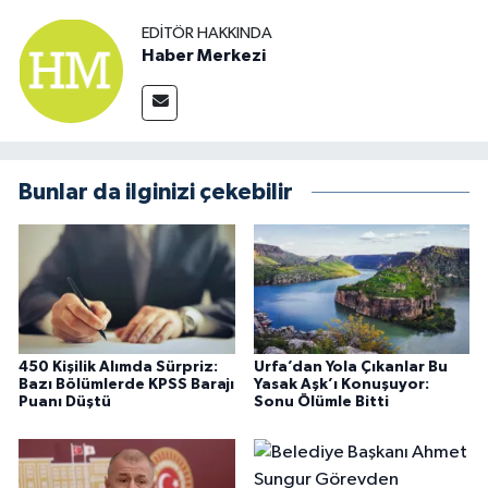
EDITÖR HAKKINDA
Haber Merkezi
Bunlar da ilginizi çekebilir
450 Kişilik Alımda Sürpriz:
Urfa’dan Yola Çıkanlar Bu
Bazı Bölümlerde KPSS Barajı
Yasak Aşk’ı Konuşuyor:
Puanı Düştü
Sonu Ölümle Bitti