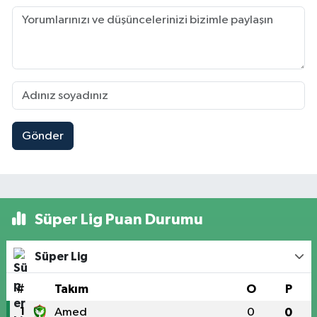
Gönder
Süper Lig Puan Durumu
Süper Lig
#
Takım
O
P
1
Amed
0
0