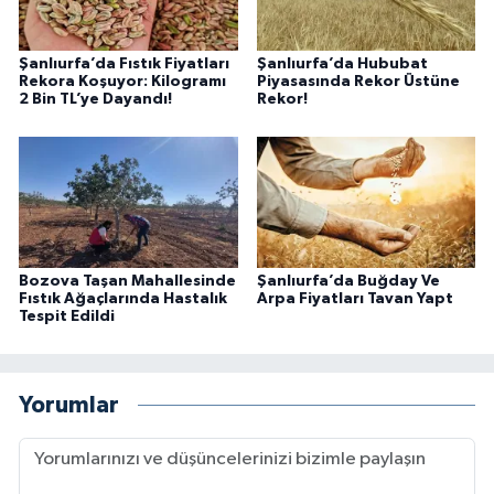
Şanlıurfa’da Fıstık Fiyatları
Şanlıurfa’da Hububat
Rekora Koşuyor: Kilogramı
Piyasasında Rekor Üstüne
2 Bin TL’ye Dayandı!
Rekor!
Bozova Taşan Mahallesinde
Şanlıurfa’da Buğday Ve
Fıstık Ağaçlarında Hastalık
Arpa Fiyatları Tavan Yapt
Tespit Edildi
Yorumlar