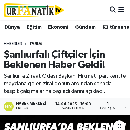
Hava Durumu
Dünya
Eğitim
Ekonomi
Gündem
Kültür sana
Trafik Durumu
HABERLER
TARIM
Süper Lig Puan Durumu ve Fikstür
Şanlıurfalı Çiftçiler İçin
Beklenen Haber Geldi!
Tüm Manşetler
Şanlıurfa Ziraat Odası Başkanı Hikmet İpar, kentte
Son Dakika Haberleri
meydana gelen zirai donun ardından sahada
tespit çalışmalarına başladıklarını açıkladı.
Haber Arşivi
HABER MERKEZI
14.04.2025 - 16:03
1
EDITÖR
YAYINLANMA
PAYLAŞIM
OK