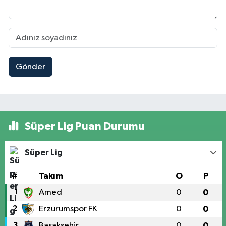
Gönder
Süper Lig Puan Durumu
Süper Lig
#
Takım
O
P
1
Amed
0
0
2
Erzurumspor FK
0
0
3
Başakşehir
0
0