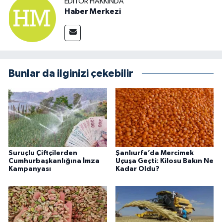
EDITÖR HAKKINDA
Haber Merkezi
Bunlar da ilginizi çekebilir
Suruçlu Çiftçilerden
Şanlıurfa’da Mercimek
Cumhurbaşkanlığına İmza
Uçuşa Geçti: Kilosu Bakın Ne
Kampanyası
Kadar Oldu?