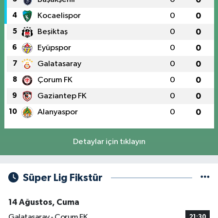
4
Kocaelispor
0
0
5
Beşiktaş
0
0
6
Eyüpspor
0
0
7
Galatasaray
0
0
8
Çorum FK
0
0
9
Gaziantep FK
0
0
10
Alanyaspor
0
0
Detaylar için tıklayın
Süper Lig Fikstür
14 Ağustos, Cuma
Galatasaray - Çorum FK
21:30