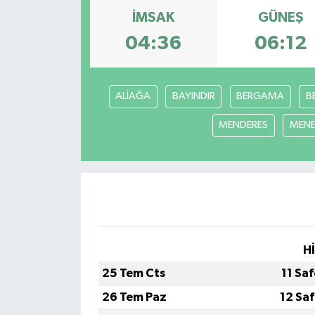
İMSAK
GÜNEŞ
04:36
06:12
ALİAĞA
BAYINDIR
BERGAMA
B
MENDERES
MEN
H
25 Tem Cts
11 Sa
26 Tem Paz
12 Sa