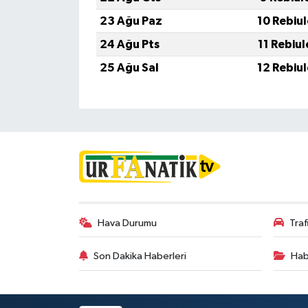
23 Ağu Paz
10 Rebiu
24 Ağu Pts
11 Rebiu
25 Ağu Sal
12 Rebiu
Hava Durumu
Tra
Son Dakika Haberleri
Hab