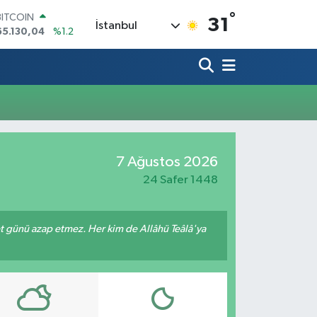
°
BITCOIN
31
İstanbul
65.130,04
%1.2
DOLAR
47,7069
%0.17
EURO
55,0265
%0.01
STERLİN
64,1897
%0.02
GRAM ALTIN
6618.49
%2.12
BİST100
7 Ağustos 2026
13.887
%64
24 Safer 1448
met günü azap etmez. Her kim de Allâhü Teâlâ'ya