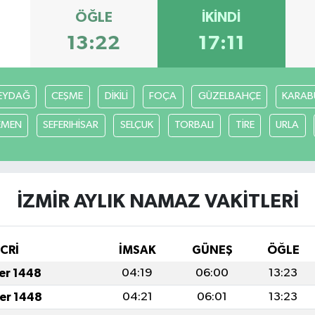
ÖĞLE
İKINDI
13:22
17:11
EYDAĞ
CEŞME
DİKİLİ
FOÇA
GÜZELBAHÇE
KARAB
EMEN
SEFERIHİSAR
SELÇUK
TORBALI
TİRE
URLA
İZMİR AYLIK NAMAZ VAKITLERI
İCRİ
İMSAK
GÜNEŞ
ÖĞLE
fer 1448
04:19
06:00
13:23
fer 1448
04:21
06:01
13:23