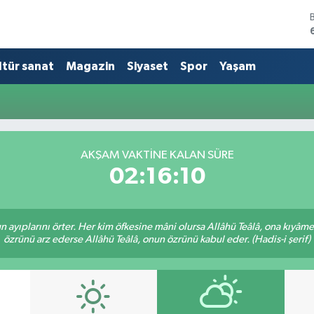
ltür sanat
Magazin
Siyaset
Spor
Yaşam
AKŞAM VAKTINE KALAN SÜRE
02:16:10
nun ayıplarını örter. Her kim öfkesine mâni olursa Allâhü Teâlâ, ona kıyâ
özrünü arz ederse Allâhü Teâlâ, onun özrünü kabul eder. (Hadis-i şerif)