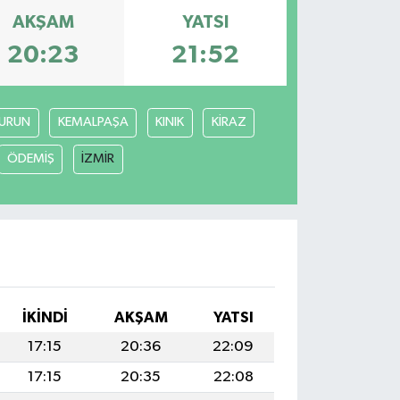
AKŞAM
YATSI
20:23
21:52
URUN
KEMALPAŞA
KINIK
KİRAZ
ÖDEMİŞ
İZMİR
İKINDI
AKŞAM
YATSI
17:15
20:36
22:09
17:15
20:35
22:08