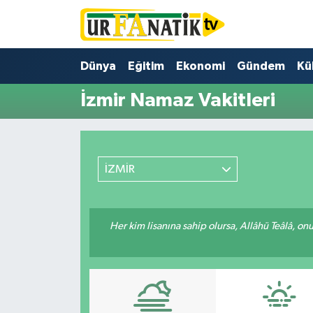
Hava Durumu
Dünya
Eğitim
Ekonomi
Gündem
Kü
Trafik Durumu
İzmir Namaz Vakitleri
Süper Lig Puan Durumu ve Fikstür
Tüm Manşetler
İZMİR
Son Dakika Haberleri
Her kim lisanına sahip olursa, Allâhü Teâlâ, o
Haber Arşivi