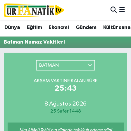
Hava Durumu
Dünya
Eğitim
Ekonomi
Gündem
Kültür sana
Trafik Durumu
Batman Namaz Vakitleri
Süper Lig Puan Durumu ve Fikstür
BATMAN
Tüm Manşetler
AKŞAM VAKTINE KALAN SÜRE
Son Dakika Haberleri
25:43
Haber Arşivi
8 Ağustos 2026
25 Safer 1448
Kim Allâhü Teâlâ'nın dininde tefakkuh ederse (dînî