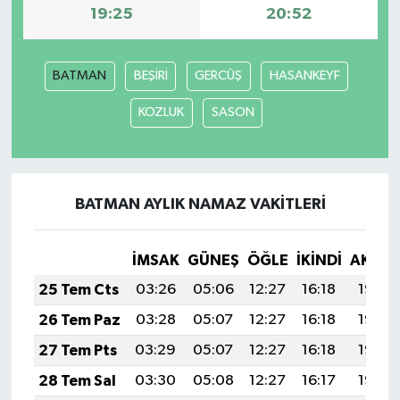
19:25
20:52
BATMAN
BEŞİRİ
GERCÜŞ
HASANKEYF
KOZLUK
SASON
BATMAN AYLIK NAMAZ VAKITLERI
İMSAK
GÜNEŞ
ÖĞLE
İKINDI
AKŞA
25 Tem Cts
03:26
05:06
12:27
16:18
19:38
26 Tem Paz
03:28
05:07
12:27
16:18
19:38
27 Tem Pts
03:29
05:07
12:27
16:18
19:37
28 Tem Sal
03:30
05:08
12:27
16:17
19:36