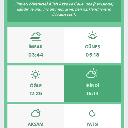
ilimleri öğrenirse) Allah Azze ve Celle, ona (her işinde)
kâfidir ve onu, hiç ummadığı yerden rızıklandırıverir.
(Hadis-i şerif)
İMSAK
GÜNEŞ
03:44
05:18
ÖĞLE
İKINDI
12:26
16:14
AKŞAM
YATSI