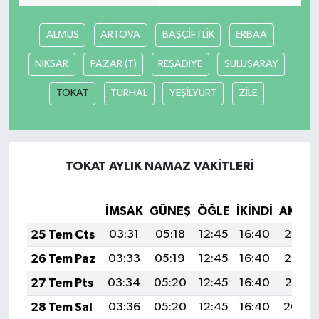
ALMUS
ARTOVA
BAŞÇİFTLİK
ERBAA
NİKSAR
PAZAR (T)
REŞADİYE
SULUSARAY
TOKAT
TURHAL
YEŞİLYURT
ZİLE
TOKAT AYLIK NAMAZ VAKITLERI
İMSAK
GÜNEŞ
ÖĞLE
İKINDI
AKŞA
25 Tem Cts
03:31
05:18
12:45
16:40
20:03
26 Tem Paz
03:33
05:19
12:45
16:40
20:02
27 Tem Pts
03:34
05:20
12:45
16:40
20:01
28 Tem Sal
03:36
05:20
12:45
16:40
20:00