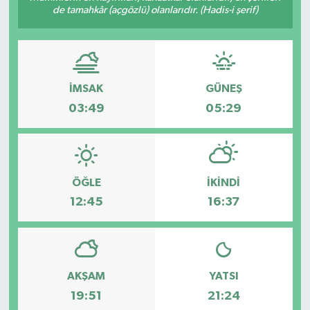
de tamahkâr (açgözlü) olanlarıdır. (Hadis-i şerif)
İMSAK
GÜNEŞ
03:49
05:29
ÖĞLE
İKINDI
12:45
16:37
AKŞAM
YATSI
19:51
21:24