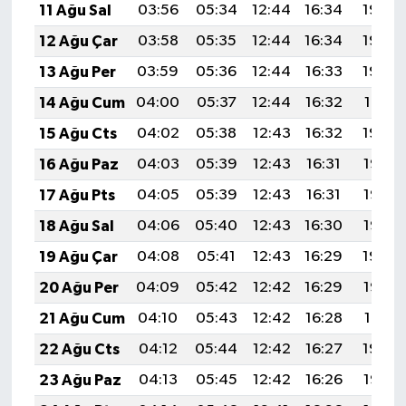
11 Ağu Sal
03:56
05:34
12:44
16:34
19:45
12 Ağu Çar
03:58
05:35
12:44
16:34
19:43
13 Ağu Per
03:59
05:36
12:44
16:33
19:42
14 Ağu Cum
04:00
05:37
12:44
16:32
19:41
15 Ağu Cts
04:02
05:38
12:43
16:32
19:39
16 Ağu Paz
04:03
05:39
12:43
16:31
19:38
17 Ağu Pts
04:05
05:39
12:43
16:31
19:37
18 Ağu Sal
04:06
05:40
12:43
16:30
19:35
19 Ağu Çar
04:08
05:41
12:43
16:29
19:34
20 Ağu Per
04:09
05:42
12:42
16:29
19:32
21 Ağu Cum
04:10
05:43
12:42
16:28
19:31
22 Ağu Cts
04:12
05:44
12:42
16:27
19:29
23 Ağu Paz
04:13
05:45
12:42
16:26
19:28