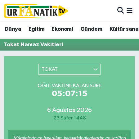
Hava Durumu
Dünya
Eğitim
Ekonomi
Gündem
Kültür sana
Trafik Durumu
Tokat Namaz Vakitleri
Süper Lig Puan Durumu ve Fikstür
TOKAT
Tüm Manşetler
ÖĞLE VAKTINE KALAN SÜRE
Son Dakika Haberleri
05:07:15
Haber Arşivi
6 Ağustos 2026
23 Safer 1448
Müminlerin en hayırlıları, kanaatkâr olanlarıdır, en şerlileri