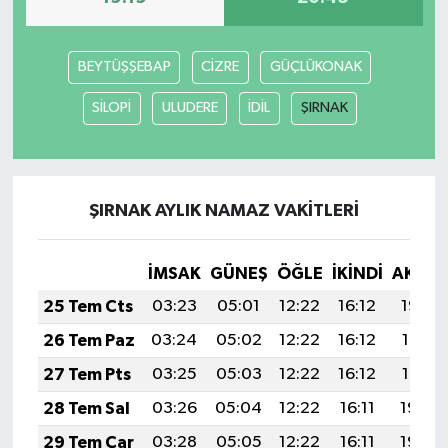
BEYTÜŞŞEBAP
CİZRE
GÜÇLÜKONAK
SİLOPİ
ULUDERE
İDİL
ŞIRNAK
ŞIRNAK AYLIK NAMAZ VAKITLERI
İMSAK
GÜNEŞ
ÖĞLE
İKINDI
AKŞA
25 Tem Cts
03:23
05:01
12:22
16:12
19:32
26 Tem Paz
03:24
05:02
12:22
16:12
19:31
27 Tem Pts
03:25
05:03
12:22
16:12
19:31
28 Tem Sal
03:26
05:04
12:22
16:11
19:30
29 Tem Çar
03:28
05:05
12:22
16:11
19:29