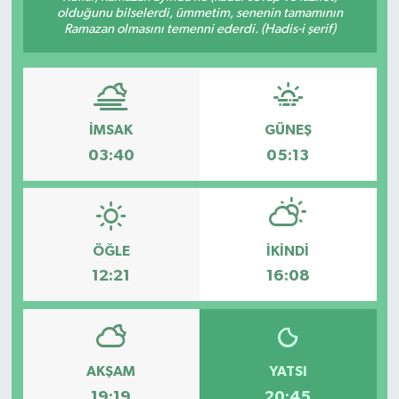
olduğunu bilselerdi, ümmetim, senenin tamamının
Ramazan olmasını temenni ederdi. (Hadis-i şerif)
İMSAK
GÜNEŞ
03:40
05:13
ÖĞLE
İKINDI
12:21
16:08
AKŞAM
YATSI
19:19
20:45