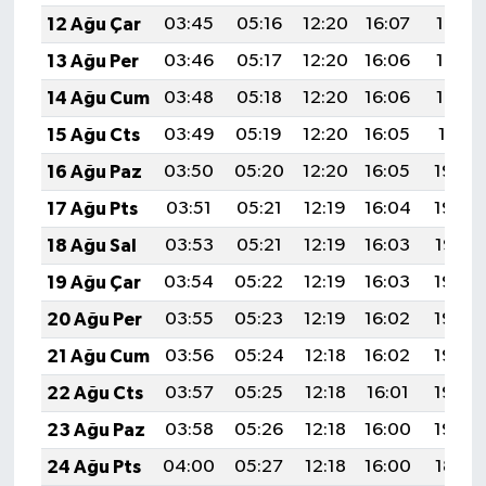
12 Ağu Çar
03:45
05:16
12:20
16:07
19:14
13 Ağu Per
03:46
05:17
12:20
16:06
19:13
14 Ağu Cum
03:48
05:18
12:20
16:06
19:12
15 Ağu Cts
03:49
05:19
12:20
16:05
19:11
16 Ağu Paz
03:50
05:20
12:20
16:05
19:09
17 Ağu Pts
03:51
05:21
12:19
16:04
19:08
18 Ağu Sal
03:53
05:21
12:19
16:03
19:07
19 Ağu Çar
03:54
05:22
12:19
16:03
19:06
20 Ağu Per
03:55
05:23
12:19
16:02
19:04
21 Ağu Cum
03:56
05:24
12:18
16:02
19:03
22 Ağu Cts
03:57
05:25
12:18
16:01
19:02
23 Ağu Paz
03:58
05:26
12:18
16:00
19:00
24 Ağu Pts
04:00
05:27
12:18
16:00
18:59