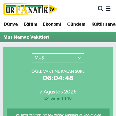
Hava Durumu
Dünya
Eğitim
Ekonomi
Gündem
Kültür sana
Trafik Durumu
Muş Namaz Vakitleri
Süper Lig Puan Durumu ve Fikstür
MUŞ
Tüm Manşetler
ÖĞLE VAKTINE KALAN SÜRE
Son Dakika Haberleri
06:04:48
Haber Arşivi
7 Ağustos 2026
24 Safer 1448
Ve sizin ilâhınız, bir tek ilâhtır. Rahmân ve Rahîm olan