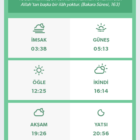
Allah'tan başka bir ilâh yoktur. (Bakara Sûresi, 163)
İMSAK
GÜNEŞ
03:38
05:13
ÖĞLE
İKINDI
12:25
16:14
AKŞAM
YATSI
19:26
20:56