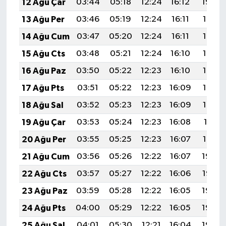
12 Ağu Çar
03:44
05:18
12:24
16:12
19:20
13 Ağu Per
03:46
05:19
12:24
16:11
19:19
14 Ağu Cum
03:47
05:20
12:24
16:11
19:18
15 Ağu Cts
03:48
05:21
12:24
16:10
19:17
16 Ağu Paz
03:50
05:22
12:23
16:10
19:15
17 Ağu Pts
03:51
05:22
12:23
16:09
19:14
18 Ağu Sal
03:52
05:23
12:23
16:09
19:13
19 Ağu Çar
03:53
05:24
12:23
16:08
19:11
20 Ağu Per
03:55
05:25
12:23
16:07
19:10
21 Ağu Cum
03:56
05:26
12:22
16:07
19:09
22 Ağu Cts
03:57
05:27
12:22
16:06
19:07
23 Ağu Paz
03:59
05:28
12:22
16:05
19:06
24 Ağu Pts
04:00
05:29
12:22
16:05
19:04
25 Ağu Sal
04:01
05:30
12:21
16:04
19:03