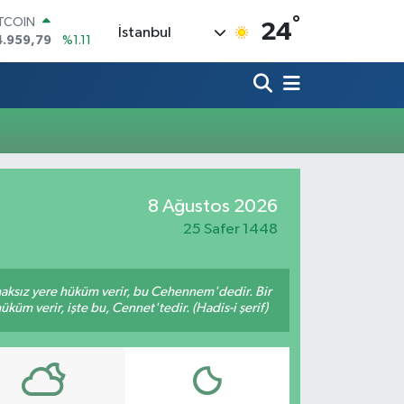
°
ITCOIN
24
İstanbul
4.959,79
%1.11
OLAR
7,7436
%0.18
URO
5,2510
%0.32
TERLİN
4,4811
%0.38
RAM ALTIN
660.55
%0.03
İST100
8 Ağustos 2026
3.779
%-14
25 Safer 1448
 haksız yere hüküm verir, bu Cehennem'dedir. Bir
küm verir, işte bu, Cennet'tedir. (Hadis-i şerif)