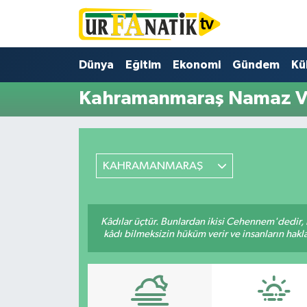
Hava Durumu
Dünya
Eğitim
Ekonomi
Gündem
Kü
Trafik Durumu
Kahramanmaraş Namaz Va
Süper Lig Puan Durumu ve Fikstür
Tüm Manşetler
KAHRAMANMARAŞ
Son Dakika Haberleri
Kâdılar üçtür. Bunlardan ikisi Cehennem'dedir, 
Haber Arşivi
kâdı bilmeksizin hüküm verir ve insanların hakla