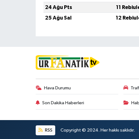
24 Ağu Pts
11 Rebiu
25 Ağu Sal
12 Rebiu
Hava Durumu
Tra
Son Dakika Haberleri
Hab
RSS
Copyright © 2024. Her hakkı saklıdır.