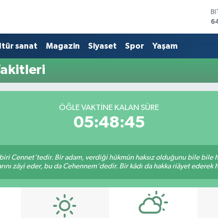
B
6
D
4
ltür sanat
Magazin
Siyaset
Spor
Yaşam
E
5
kitleri
S
6
G
6
ÖĞLE VAKTINE KALAN SÜRE
B
05:48:45
1
biri Cennet'tedir. Bir adam, verdiği hükmün haksız olduğunu bile bile
rını zâyi eder, bu da Cehennem'dedir. Bir kâdı da hakka riâyet ederek hü