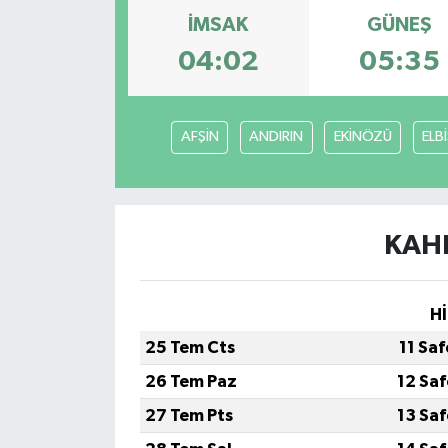
İMSAK
GÜNEŞ
04:02
05:35
AFŞİN
ANDIRIN
EKİNÖZÜ
ELB
KAH
Hİ
25 Tem Cts
11 Sa
26 Tem Paz
12 Sa
27 Tem Pts
13 Sa