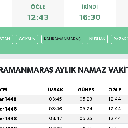
ÖĞLE
İKINDI
12:43
16:30
İSTAN
GÖKSUN
KAHRAMANMARAŞ
NURHAK
PAZARC
RAMANMARAŞ AYLIK NAMAZ VAKIT
CRİ
İMSAK
GÜNEŞ
ÖĞLE
fer 1448
03:45
05:23
12:44
fer 1448
03:46
05:24
12:44
fer 1448
03:47
05:25
12:44