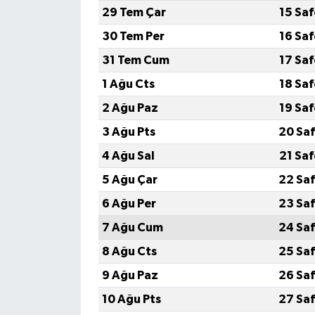
29 Tem Çar
15 Sa
30 Tem Per
16 Sa
31 Tem Cum
17 Sa
1 Ağu Cts
18 Sa
2 Ağu Paz
19 Sa
3 Ağu Pts
20 Saf
4 Ağu Sal
21 Sa
5 Ağu Çar
22 Saf
6 Ağu Per
23 Saf
7 Ağu Cum
24 Saf
8 Ağu Cts
25 Saf
9 Ağu Paz
26 Saf
10 Ağu Pts
27 Saf