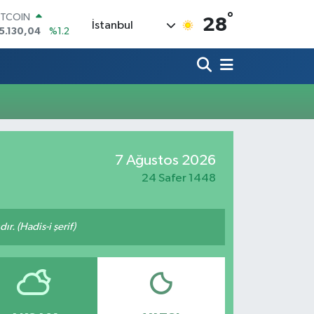
°
ITCOIN
28
İstanbul
5.130,04
%1.2
OLAR
7,7106
%0.17
URO
5,1652
%0.27
TERLİN
4,4046
%0.35
RAM ALTIN
618.49
%2.12
İST100
7 Ağustos 2026
3.773
%-19
24 Safer 1448
ır. (Hadis-i şerif)