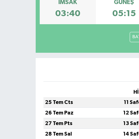
İMSAK
GÜNEŞ
03:40
05:15
BA
Hİ
25 Tem Cts
11 Sa
26 Tem Paz
12 Sa
27 Tem Pts
13 Sa
28 Tem Sal
14 Sa