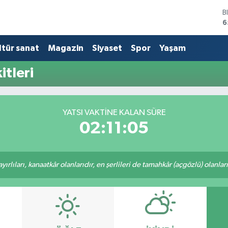
B
6
D
4
ltür sanat
Magazin
Siyaset
Spor
Yaşam
E
5
tleri
S
6
G
6
YATSI VAKTINE KALAN SÜRE
B
02:11:05
1
rlıları, kanaatkâr olanlarıdır, en şerlileri de tamahkâr (açgözlü) olanlarıd