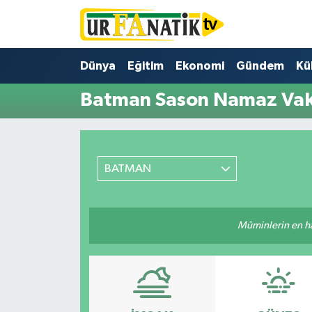
Hava Durumu
Dünya
Eğitim
Ekonomi
Gündem
Kü
Trafik Durumu
Batman Sason Namaz Vaki
Süper Lig Puan Durumu ve Fikstür
Tüm Manşetler
BATMAN
Son Dakika Haberleri
Müminlerin en hayı
Haber Arşivi