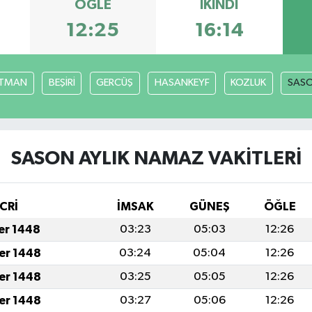
ÖĞLE
İKINDI
12:25
16:14
TMAN
BEŞİRİ
GERCÜŞ
HASANKEYF
KOZLUK
SAS
SASON AYLIK NAMAZ VAKITLERI
CRİ
İMSAK
GÜNEŞ
ÖĞLE
fer 1448
03:23
05:03
12:26
fer 1448
03:24
05:04
12:26
fer 1448
03:25
05:05
12:26
fer 1448
03:27
05:06
12:26