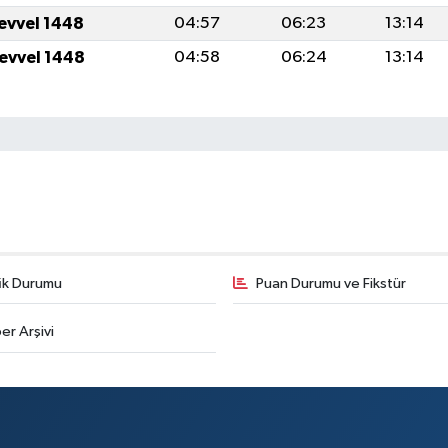
levvel 1448
04:57
06:23
13:14
levvel 1448
04:58
06:24
13:14
fik Durumu
Puan Durumu ve Fikstür
er Arşivi