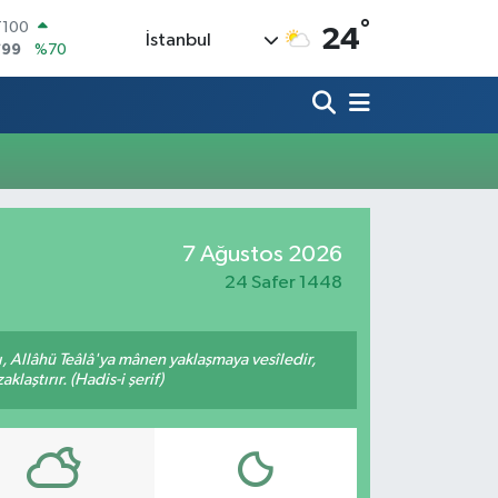
°
T100
24
İstanbul
799
%70
COIN
225,61
%-0.63
LAR
7143
%0.16
RO
0317
%-0.02
RLİN
2463
%0.07
M ALTIN
7 Ağustos 2026
4.81
%1.44
24 Safer 1448
 Allâhü Teâlâ'ya mânen yaklaşmaya vesîledir,
laştırır. (Hadis-i şerif)