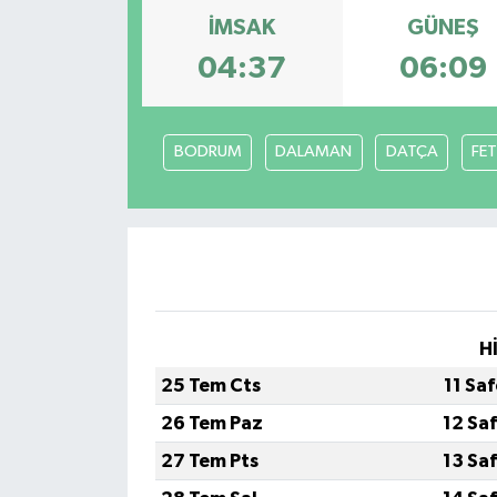
İMSAK
GÜNEŞ
04:37
06:09
BODRUM
DALAMAN
DATÇA
FET
H
25 Tem Cts
11 Sa
26 Tem Paz
12 Sa
27 Tem Pts
13 Sa