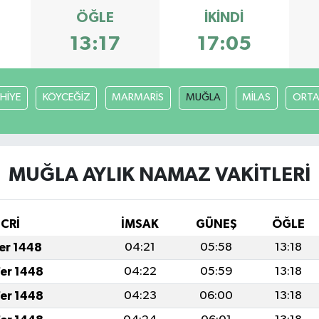
ÖĞLE
İKINDI
13:17
17:05
HİYE
KÖYCEĞİZ
MARMARİS
MUĞLA
MİLAS
ORT
MUĞLA AYLIK NAMAZ VAKITLERI
İCRİ
İMSAK
GÜNEŞ
ÖĞLE
fer 1448
04:21
05:58
13:18
fer 1448
04:22
05:59
13:18
fer 1448
04:23
06:00
13:18