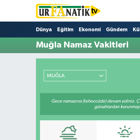
Hava Durumu
Dünya
Eğitim
Ekonomi
Gündem
Kü
Trafik Durumu
Muğla Namaz Vakitleri
Süper Lig Puan Durumu ve Fikstür
Tüm Manşetler
MUĞLA
Son Dakika Haberleri
Gece namazına (teheccüde) devam ediniz. Çün
Haber Arşivi
günahlardan korunmaya bi