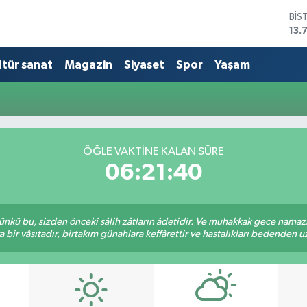
BİS
13.
BIT
64.
ltür sanat
Magazin
Siyaset
Spor
Yaşam
DO
47,
EU
55,
STE
64,
ÖĞLE VAKTINE KALAN SÜRE
GRA
06:21:40
657
kü bu, sizden önceki sâlih zâtların âdetidir. Ve muhakkak gece namazı,
r vâsıtadır, birtakım günahlara keffârettir ve hastalıkları bedenden uzak